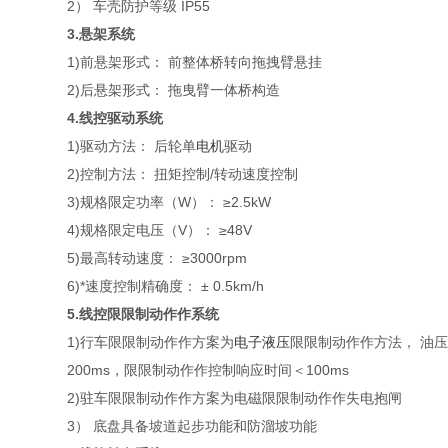
2） 车壳防护等级 IP55
3.悬架系统
1)前悬架形式： 前整体桥转向拖拽臂悬挂
2)后悬架形式： 拖曳臂一体桥构造
4.线控驱动系统
1)驱动方法： 后轮单
电机
驱动
2)控制方法： 扭矩控制/转动速度控制
3)规格限定功率（W）： ≥2.5kW
4)规格限定电压（V）： ≥48V
5)最高转动速度： ≥3000rpm
6)*速度控制精确度： ± 0.5km/h
5.线控限限制动作作系统
1)行车限限制动作作方案为
电子
液压
限限制动作作方法， 油压闭
200ms，限限制动作作控制响应时间＜100ms
2)驻车限限制动作作方案为电磁限限制动作作失电抱闸
3） 底盘具备坡道起步功能和防溜坡功能