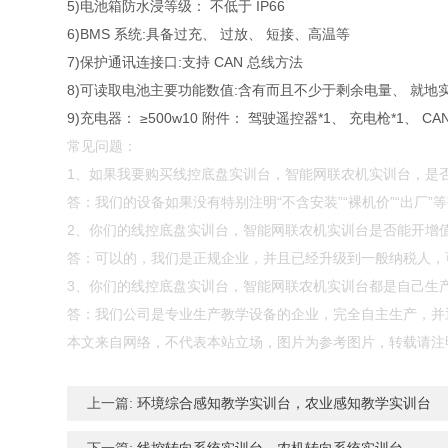
5)电池箱防水浸等级： 不低于 IP66
6)BMS 系统:具备过充、 过放、 短接、高温等
7)保护通讯连接口:支持 CAN 总线方法
8)可读取电池主要功能数值:含有而且不少于剩余电量、 就地
9)充电器： ≥500w10 附件： 驾驶遥控器*1、 充电枪*1、 CA
常见问题：
1、如果我要购买线控底盘实训台，智能网联农机实训台，是
答：我们的设备如果没有特别注明“不含安装”“裸机价”“出厂
2、你们的线控底盘实训台，智能网联农机实训台是否能开增
答：可以的，我们是正规企业，并且已经升级到一般纳税人，
3、你们的线控底盘实训台，智能网联农机实训台都是自己生
答：我们公司是专业生产教学设备的企业，完全自主生产，并通
本文来自网络，不代表本站立场，图片为参考图片，转载请注
上一篇:
环境综合感知教学实训台，农业感知教学实训台