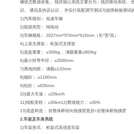
辆状态数值收集。 线控核心系统主要分为：线控驱动系统、 
识、 通信及协议认识， 并实行装配调节测试与故障检验测试
1)
汽车
级别： 低速车辆
2)能源类型： 纯电动
3)车辆规格： 2027mm*970mm*610mm（长*宽*高）
4)上装支撑架： 桁架式支撑架
5)底盘重量： ≤300kg， 满载重量≥800kg
6)最小转弯半径： ≤2500mm
7)离地间隙： 满载≥120mm
8)轴距： ≤1100mm
9)轮距： ≤835mm
10)最大车速： ≥20km/h
11)续航里程： ≥30km12)爬坡能力： ≥30%
13)底盘构造： 前整体桥转向拖拽臂悬挂+后整体桥拖拽臂
2.车架及车身系统
1)车架形式： 桁架式高强度车架