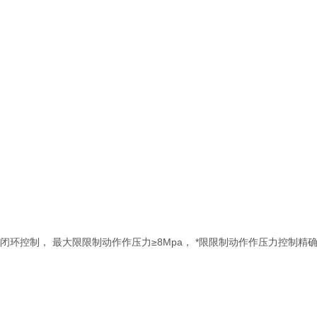
环控制， 最大限限制动作作压力≥8Mpa， *限限制动作作压力控制精确度为