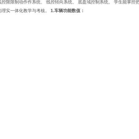
线控限限制动作作系统、 线控转向系统、 底盘域控制系统。 学生能掌控
的理实一体化教学与考核。
1.车辆功能数值：