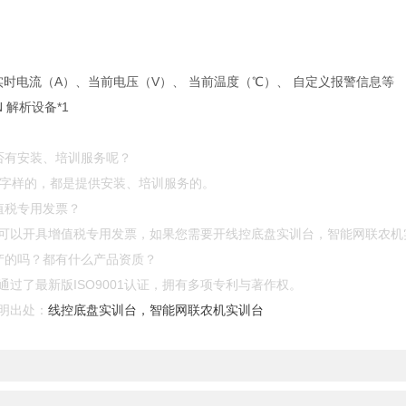
实时电流（A）、当前电压（V）、 当前温度（℃）、 自定义报警信息等
N 解析设备*1
否有安装、培训服务呢？
”等字样的，都是提供安装、培训服务的。
值税专用发票？
可以开具增值税专用发票，如果您需要开线控底盘实训台，智能网联农机
产的吗？都有什么产品资质？
过了最新版ISO9001认证，拥有多项专利与著作权。
明出处：
线控底盘实训台，智能网联农机实训台