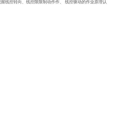
把握线控转向、线控限限制动作作、 线控驱动的作业原理认