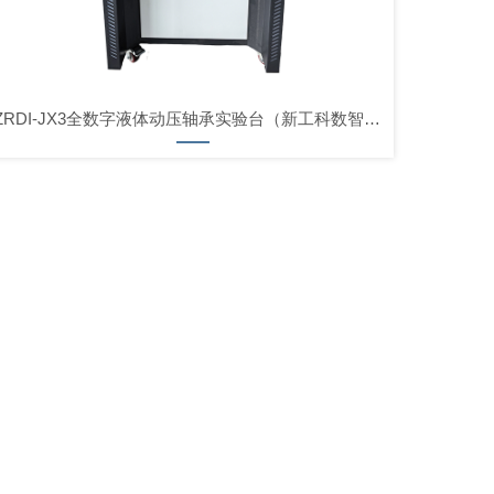
ZRDI-JX3全数字液体动压轴承实验台（新工科数智云舱版）