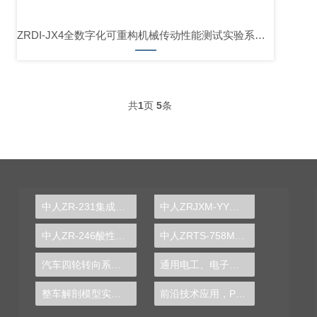
ZRDI-JX4全数字化可重构机械传动性能测试实验系统（新工科数智云舱版）
共
1
页
5
条
中人ZR-231集成膜过滤与反渗透实验装置
中人ZRJXM-YY液压传动、液压回路模型
中人ZR-246酸性废水变速中和塔实验装置
中人ZRTS-758M直流调速实训台
汽车四轮转向系统维修实训台
通用电工、电子、电拖实验室设备
整车解剖模型实训装置
前沿技术应用，PLC实验台探索工业自动化发展趋势