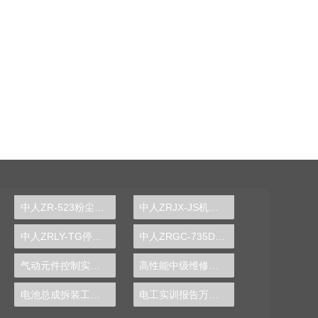
中人ZR-523粉尘粒径分布测定实验装置
中人ZRJX-JS机械设计课程创意组合实验平台
中人ZRLY-TG停车场管理系统实训装置
中人ZRGC-735DCS分布式过程控制系统实训装置
气动元件控制实训装置
高性能中级维修电工技能实训装置,维修电工技能实验台,电工实训台-中人
电池总成拆装工作实验台
电工实训报告万能模板