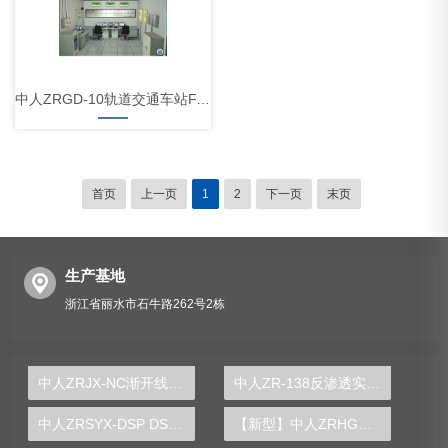
中人ZRGD-10轨道交通车站FAS系统仿真软件
首页
上一页
1
2
下一页
末页
生产基地
浙江省丽水市石牛路262号2栋
中人ZRJX-NC渐开线齿轮及其啮合参数测定实验仪
中人ZR-138反渗透实验装置
中人ZRSYX-DSP DSP实验箱
【新型】中人ZRHGGY-11停留时间分布与反应器流动特性测定实验装置