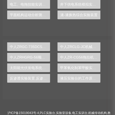
电工、电拖技能实训装置
井下供电系统模拟实训装置
平面机构运动分析测试实验台
液-液换热综合实验装置
中人ZRGC-735DCS分布式过程控制系统实训装置
中人ZRCLG-JC机械基础陈列柜（触控语音解说，精制铝模型）
中人ZRHGRG-56顺逆流传热实验台
中人ZR-CG56拖拉机变速箱解剖模型
太阳能光伏发电系统实验实训装置,光伏发电系统实验装置-中人
甲苯氧化制苯甲酸实验装置
反渗透实验装置,反渗透实验设备
液压实验台的工作原理图片,机构运动方案设计实验设计方案模板
沪ICP备15019043号-4
,
PLC实验台
,
实验室设备
,
电工实训台
,
机械传动机构
,
教