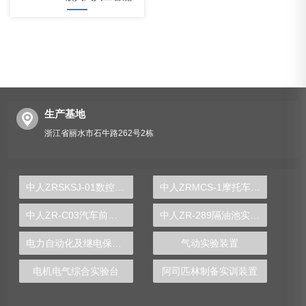
生产基地
浙江省丽水市石牛路262号2栋
中人ZRSKSJ-01数控系统示教机
中人ZRMCS-1摩托车整机电器示教板
中人ZR-C03汽车前后桥拆装实训台
中人ZR-289隔油池实验装置
电力自动化及继电保护实验装置
气动实验装置
电机电气综合实验台
阿司匹林制备实训装置