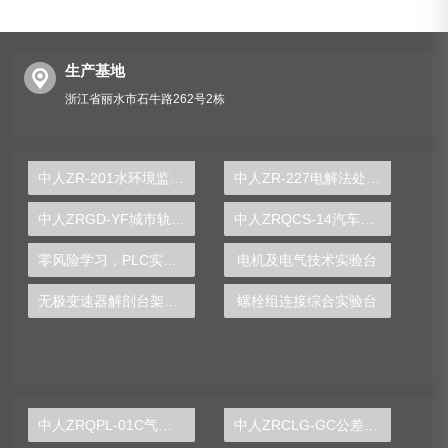
生产基地
浙江省丽水市石牛路262号2栋
中人ZR-201水环境监测与治理技术综合实训平台
中人ZR-227电解法处理含铬电镀废水实验装置
中人ZRGD-YF城市轨道交通客运服务礼仪仿真软件
中人ZRQCS-14汽车传感器系统实训装置
零风险学习，PLC实验台让学生事前掌握自动化技能
电机及电气技术实验台
无极变速器解剖台架实训装置
螺栓组连接综合实验台
中人ZRQPL-01C气动与PLC控制实训台
中人ZRCLG-GC公差配合示教陈列柜