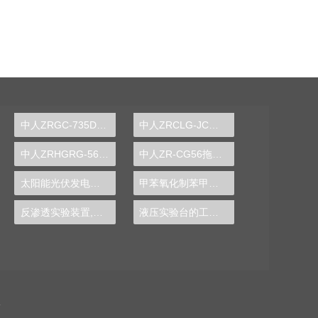
中人ZRGC-735DCS分布式过程控制系统实训装置
中人ZRCLG-JC机械基础陈列柜（触控语音解说，精制铝模型）
中人ZRHGRG-56顺逆流传热实验台
中人ZR-CG56拖拉机变速箱解剖模型
太阳能光伏发电系统实验实训装置,光伏发电系统实验装置-中人
甲苯氧化制苯甲酸实验装置
反渗透实验装置,反渗透实验设备
液压实验台的工作原理图片,机构运动方案设计实验设计方案模板
备