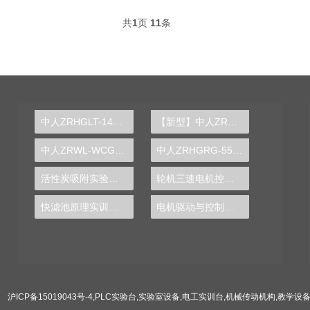
共
1
页
11
条
中人ZRHGLT-14伯努利实验装置
【新型】中人ZRHGGY-15二元气液平衡数据测定实验装置
中人ZRWL-WCG物联网应用综合实验台
中人ZRHGRG-55铂丝黑度测定实验台
活性炭吸附实验装置
轮机三速电机控制系统实验台
快滤池原理实训装置
电机驱动与控制技术实训装置
沪ICP备15019043号-4
,
PLC实验台
,
实验室设备
,
电工实训台
,
机械传动机构
,
教学设