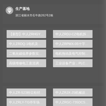
生产基地
浙江省丽水市石牛路262号2栋
【新型】中人ZRHGYL-17转盘萃取塔实验装置
中人ZRDJ-CZ电机拆装实验台
中人ZRDQ-1电机及电气技术实验台
中人ZRPMX-05十字滑台控制对象
二氧化碳临界参数实验台
电机拖动及电气控制实验装置
高级维修电工直流调速实验台
工业设备产业，PLC实验台助你抢占市场先机
中人ZR-523粉尘粒径分布测定实验装置
中人ZRJX-JS机械设计课程创意组合实验平台
中人ZRLY-TG停车场管理系统实训装置
中人ZRGC-735DCS分布式过程控制系统实训装置