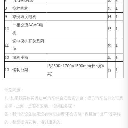
7
前后桥/悬架
套
1
8
换档机构
套
1
9
减慢速度电机
只
1
一相交流ACAC电
10
只
1
机
漏电保护开关及附
11
套
1
件
12
司机座椅
套
1
约2600×1700×1500mm(长×宽×
13
钢制台架
台
1
高)
常见问题：
1、如果我要购买奥迪A6汽车综合底盘实训台：提升汽车技能的理想
选择 - 上海，是否有安装、培训服务呢？
答：我们的设备如果没有特别注明“不含安装”“裸机价”“出厂”等字样
的，都是提供安装、培训服务的。