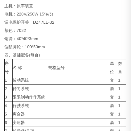
主机：原车装置
电机：220V/250W 15转/分
漏电保护开关：DZ47LE-32
颜色：7032
钢管：40*40*3mm
位移脚轮：100*50mm
四、基础配备(每台)
序
单
数
名 称
规格型号
号
位
量
1
传动系统
套
1
2
转向系统
套
1
3
限限制动作作系统
套
1
4
行驶系统
套
1
5
离合器
套
1
6
变速器
套
1