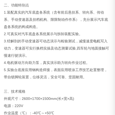
二、功能特别点
1.装配真实的汽车底盘各系统（含有前后悬挂系、转向系、传动
系、手动变速器及挂档机构、限限制动作作系），充分展示汽车底
盘各系统的构成构造。
2.可真实对汽车底盘各系统展示与拆卸装配实验。
3.经解剖的手动变速器可动态演示与检验测试，减慢速度
电机
写入
动力，变速器可实行换档实操及动态测量试验,四车轮与地面接触可
慢速行驶演示。
4.电机驱动方向助力泵，真实演示助力转向作业过程。
5.实验台底座应用钢构造焊接，表面应用喷涂工序技艺处置整理，
带自锁脚轮装置，位移灵活，安全可靠、坚固耐用。
三、技术规格
外观尺寸：2600×1700×1500mm(长×宽×高)
电源：220V
作业温度（℃）：-40℃～+50℃