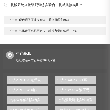
处：
机械系统搭接装配训练实验台，机械搭接实训台
上一篇:
现代通信原理实验箱，通信原理实验箱
下一篇:
气体定压比热测定仪：科技力量的体现 - 上海
生产基地
浙江省丽水市石牛路262号2栋
中人ZRDT-20电梯安全部件及设备示教板
中人ZRXNYC-21高压器件结构实验台
中人ZRDL-WB电力系统微机保护综合实训装置
中人ZRYY-CZ液压元件拆装实训台
汽车全车解剖实物实训装置
智能混凝沉淀实验装置
局部阻力系数测定实训台
摇臂钻床电气实训台