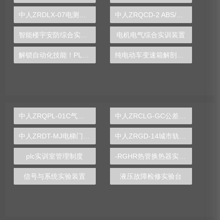
中人ZRDLX-07电测仪表实训装置
中人ZRQCD-2 ABS/ASR/EBD/ESP制动系统实训台
智能楼宇安防综合实验台
电机电气综合实训装置
解锁自动化技能！PLC实验台助您事半功倍
纯电动车变速箱解剖拆装实训台
中人ZRQPL-01C气动与PLC控制实训台
中人ZRCLG-GC公差配合示教陈列柜
中人ZRDT-MJ电梯门机构安装与调试实训装置
中人ZRGD-14城市轨道交通安全管理仿真软件
plc实训室管理制度
-RGHR热管换热器实验装置,热管换热器实验装置
信号与系统实验装置
液压故障检修实验台