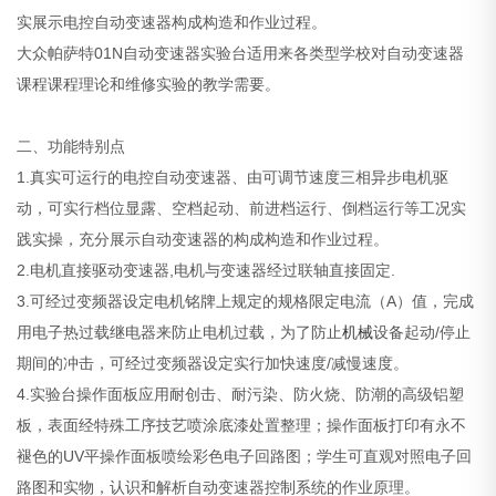
实展示电控自动变速器构成构造和作业过程。
大众帕萨特01N自动变速器实验台适用来各类型学校对自动变速器
课程课程理论和维修实验的教学需要。
二、功能特别点
1.真实可运行的电控自动变速器、由可调节速度三相异步电机驱
动，可实行档位显露、空档起动、前进档运行、倒档运行等工况实
践实操，充分展示自动变速器的构成构造和作业过程。
2.电机直接驱动变速器,电机与变速器经过联轴直接固定.
3.可经过变频器设定电机铭牌上规定的规格限定电流（A）值，完成
用电子热过载继电器来防止电机过载，为了防止
机械
设备起动/停止
期间的冲击，可经过变频器设定实行加快速度/减慢速度。
4.实验台操作面板应用耐创击、耐污染、防火烧、防潮的高级铝塑
板，表面经特殊工序技艺喷涂底漆处置整理；操作面板打印有永不
褪色的UV平操作面板喷绘彩色电子回路图；学生可直观对照电子回
路图和实物，认识和解析自动变速器控制系统的作业原理。