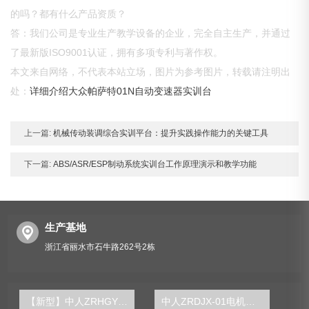
的吗？都有什么产品资质？
答：我们公司是专业生产教学设备的企业，完全自主生产，并通过
了最新版ISO9001认证，拥有多项专利与著作权。
本文来自网络，不代表本站立场，图片为参考图片，转载请注明出
处：
详细介绍大众帕萨特01N自动变速器实训台
上一篇:
机械传动装调综合实训平台：提升实践操作能力的关键工具
下一篇:
ABS/ASR/ESP制动系统实训台工作原理演示和教学功能
生产基地
浙江省丽水市石牛路262号2栋
【新型】中人ZRHGYL-11洞道干燥实验装置(计算机数据采集控制型)
中人ZRDJX-01电机检修技能实训装置