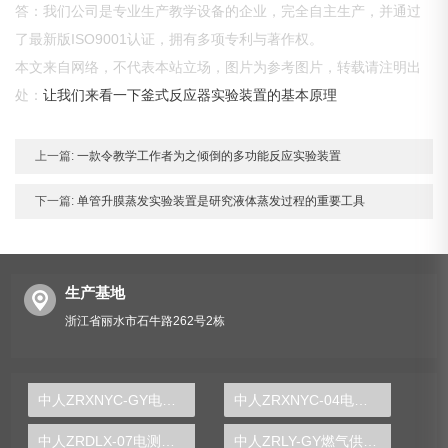
答：我们公司是专业生产教学设备的企业，完全自主生产，并通过
了最新版ISO9001认证，拥有多项专利与著作权。
本文来自网络，不代表本站立场，图片为参考图片，转载请注明出
处：
让我们来看一下釜式反应器实验装置的基本原理
上一篇:
一款令教学工作者为之倾倒的多功能反应实验装置
下一篇:
单管升膜蒸发实验装置是研究液体蒸发过程的重要工具
生产基地
浙江省丽水市石牛路262号2栋
中人ZRXNYC-GY电动车高压控制与充电实训台
中人ZRXNYC-04电动车制动能量回馈系统示教板
中人ZRDLX-07电测仪表实训装置
中人ZRLY-GY燃气供暖循环综合实验装置