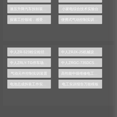
液压升降汽车拆卸装配实验装置
小家电综合技术实验台
探索工控领域，感受PLC实验台的无限潜力
便携式气动控制实训装置
中人ZR-523粉尘粒径分布测定实验装置
中人ZRJX-JS机械设计课程创意组合实验平台
中人ZRLY-TG停车场管理系统实训装置
中人ZRGC-735DCS分布式过程控制系统实训装置
气动元件控制实训装置
高性能中级维修电工技能实训装置,维修电工技能实验台,电工实训台-中人
电池总成拆装工作实验台
电工实训报告万能模板