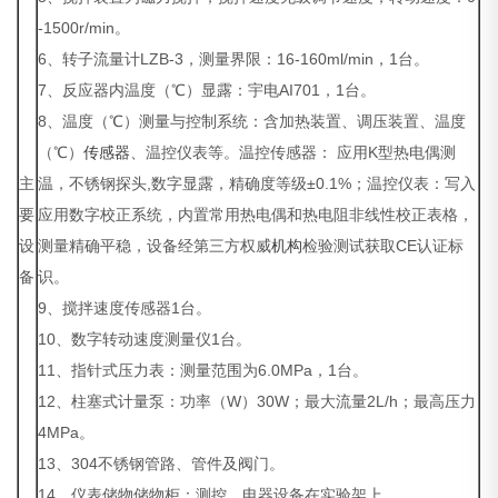
-1500r/min。
6、转子流量计LZB-3，测量界限：16-160ml/min，1台。
7、反应器内温度（℃）显露：宇电AI701，1台。
8、温度（℃）测量与控制系统：含加热装置、调压装置、温度
（℃）
传感器
、温控仪表等。温控传感器： 应用K型热电偶测
主
温，不锈钢探头,数字显露，精确度等级±0.1%；温控仪表：写入
要
应用数字校正系统，内置常用热电偶和热电阻非线性校正表格，
设
测量精确平稳，设备经第三方权威
机构
检验测试获取CE认证标
备
识。
9、搅拌速度传感器1台。
10、数字转动速度测量仪1台。
11、指针式压力表：测量范围为6.0MPa，1台。
12、柱塞式计量泵：功率（W）30W；最大流量2L/h；最高压力
4MPa。
13、304不锈钢管路、管件及阀门。
14、仪表储物储物柜：测控、电器设备在实验架上。