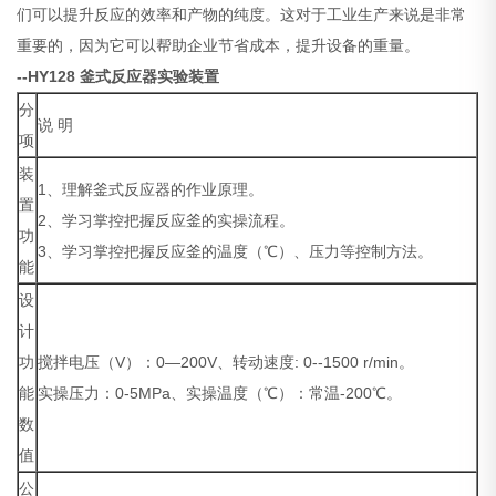
们可以提升反应的效率和产物的纯度。这对于工业生产来说是非常
重要的，因为它可以帮助企业节省成本，提升设备的重量。
--HY128
釜式反应器实验装置
分
说 明
项
装
1、理解釜式反应器的作业原理。
置
2、学习掌控把握反应釜的实操流程。
功
3、学习掌控把握反应釜的温度（℃）、压力等控制方法。
能
设
计
功
搅拌电压（V）：0—200V、转动速度: 0--1500 r/min。
能
实操压力：0-5MPa、实操温度（℃）：常温-200℃。
数
值
公