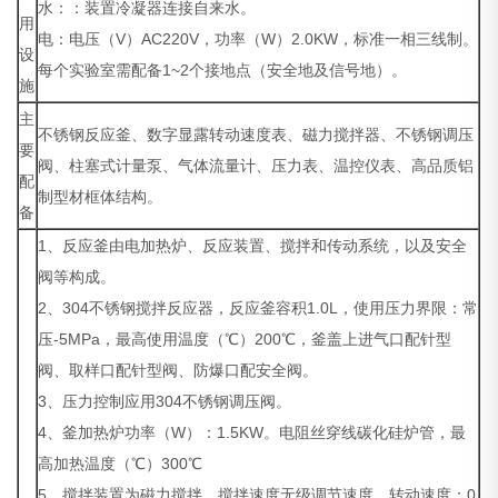
水：：装置冷凝器连接自来水。
用
电：电压（V）AC220V，功率（W）2.0KW，标准一相三线制。
设
每个实验室需配备1~2个接地点（安全地及信号地）。
施
主
不锈钢反应釜、数字显露转动速度表、磁力搅拌器、不锈钢调压
要
阀、柱塞式计量泵、气体流量计、压力表、温控仪表、高品质铝
配
制型材框体结构。
备
1、反应釜由电加热炉、反应装置、搅拌和传动系统，以及安全
阀等构成。
2、304不锈钢搅拌反应器，反应釜容积1.0L，使用压力界限：常
压-5MPa，最高使用温度（℃）200℃，釜盖上进气口配针型
阀、取样口配针型阀、防爆口配安全阀。
3、压力控制应用304不锈钢调压阀。
4、釜加热炉功率（W）：1.5KW。电阻丝穿线碳化硅炉管，最
高加热温度（℃）300℃
5、搅拌装置为磁力搅拌，搅拌速度无级调节速度，转动速度：0