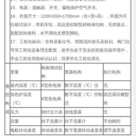
15、电器：接触器、开关、漏电保护空气开关。
16、外观尺寸：1200×550×1700mm（长×宽×高），外观为可
位移式设计，带刹车轮，高品质铝制型材框体结构，无焊接点，
装配拆卸便利，水平调动支撑型脚轮。
17、工程化标识：含有设备位号、管路流向箭头及标识、阀门位
号等工程化设备理念配套，使学生处于安全的实验实操环境中，
学会工程化管路标识认识，培养学生工程化理念。
检验测试机
变量
显露机构
执行机构
构
釜内温度（℃）
K型热电偶
数字温度（℃）仪
无
测
加热炉温度
数字温度（℃）控制
固态调压
模型
控
K型热电偶
（℃）
仪
块
构
成
压力
指针压力表
就地显露
无
流量
转子流量计
转子流量计
手动阀控
电机
转动速度
转动速度表
数字显露转动速度表
调节速度器