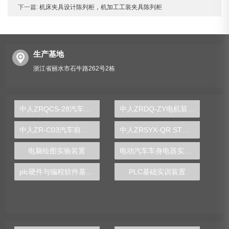
下一篇:
机床夹具设计陈列柜，机加工工装夹具陈列柜
生产基地
浙江省丽水市石牛路262号2栋
中人ZRQCS-28汽车倒车影像系统示教板
中人ZRDQ-ZY电机装配与运行检测实训装置
中人ZR-C03汽车前后桥拆装实训台
中人ZRSYX-QR STM32嵌入式技术实验箱
电脑绘图实验装置
电动汽车车身电器实训台
plc硬件与编程软件基本认知实验
PLC基础实训装置