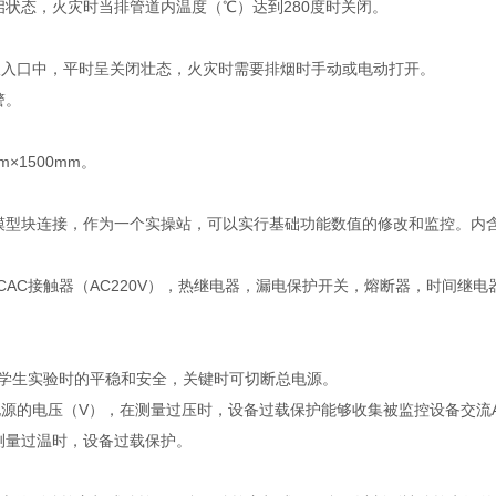
状态，火灾时当排管道内温度（℃）达到280度时关闭。
吸入口中，平时呈关闭壮态，火灾时需要排烟时手动或电动打开。
警。
m×1500mm。
模型块连接，作为一个实操站，可以实行基础功能数值的修改和监控。内
ACAC接触器（AC220V），热继电器，漏电保护开关，熔断器，时间
学生实验时的平稳和安全，关键时可切断总电源。
电源的电压（V），在测量过压时，设备过载保护能够收集被监控设备交流
测量过温时，设备过载保护。