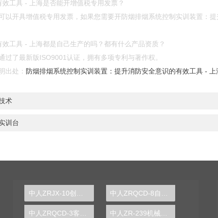
效工具 - 上海是否能开增值税专用发票？
可以开具增值税专用发票，如果您需要开防烟排烟系统控制实训装置：提升
效工具 - 上海都是自己生产的吗？都有什么产品资质？
过了最新版ISO9001认证，拥有多项专利与著作权。
明出处：
防烟排烟系统控制实训装置：提升消防安全意识的有效工具 - 上
技术
实训台
中人ZRJX-10创意组合式连杆组合机构实验箱
中人ZRQCD-8自动变速器电控系统示教板
中人ZRQCD-3客车电控空气悬挂实训台
中人ZR-239机械搅拌絮凝塔实验装置