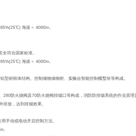
(25℃) 海拔＜ 4000m。
安全符合国家标准。
(25℃) 海拔＜ 4000m。
、铝型材框体结构、控制储物储物柜、
实验台
智能控制
模型
块等构成。
、280防火烧阀及70防火烧阀排烟口等构成，消防防排烟系统的作业原
外排放，达到排烟效果。
应用手动或电动开启控制方法。
in。