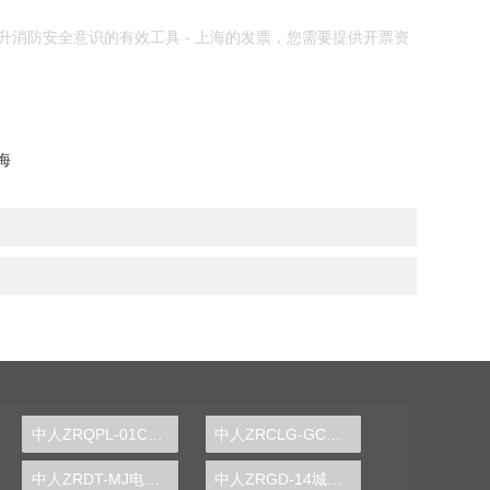
消防安全意识的有效工具 - 上海的发票，您需要提供开票资
海
中人ZRQPL-01C气动与PLC控制实训台
中人ZRCLG-GC公差配合示教陈列柜
中人ZRDT-MJ电梯门机构安装与调试实训装置
中人ZRGD-14城市轨道交通安全管理仿真软件