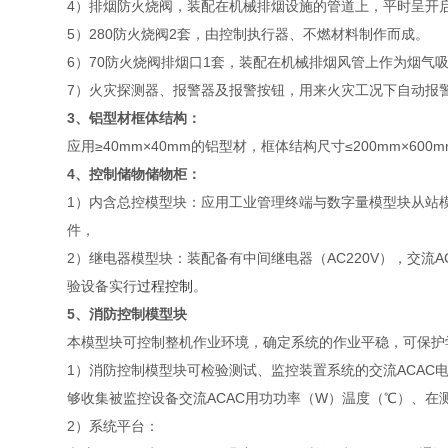
4）排烟防火烧阀，装配在机械排烟设施的管道上，平时呈开启
5）280防火烧阀2套，由控制执行器、不燃材料制作而成。
6）70防火烧阀排烟口1套，装配在机械排烟风管上作为烟气
7）火灾探测器、报警器及报警按钮，用来火灾工况下自动报
3
、铝型材框体结构：
应用≥40mm×40mm的铝型材，框体结构尺寸≤200mm×600m
4
、控制储物储物柜：
1）内含总控模型块：应用工业管理终端与数字量模型块从站
件，
2）继电器模型块：装配备有中间继电器（AC220V），交流
验设备实行
过程控制
。
5、消防控制模型块
本模型块可控制整机作业环境，确定系统的作业平稳，可保护
1）消防控制模型块可检验测试、监控装置系统的交流ACAC
够收集被监控设备交流ACAC用功功率（W）温度（℃）、在
2）系统平台：