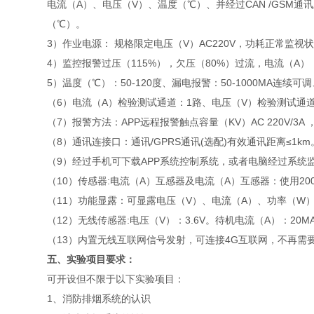
电流（A）、电压（V）、温度（℃）、并经过CAN /GS
（℃）。
3）作业电源： 规格限定电压（V）AC220V，功耗正常监视状
4）监控报警过压（115%），欠压（80%）过流，电流（A）（5
5）温度（℃）：50-120度、漏电报警：50-1000MA连
（6）电流（A）检验测试通道：1路、电压（V）检验测试通
（7）报警方法：APP远程报警触点容量（KV）AC 220V/3A ，D
（8）通讯连接口：通讯/GPRS通讯(选配)有效通讯距离≤1km
（9）经过手机可下载APP系统控制系统，或者电脑经过系统
（10）传感器:电流（A）互感器及电流（A）互感器：使用2
（11）功能显露：可显露电压（V）、电流（A）、功率（W
（12）无线传感器:电压（V）：3.6V。待机电流（A）：20M
（13）内置无线互联网信号发射，可连接4G互联网，不再需
五、实验项目要求：
可开设但不限于以下实验项目：
1、消防排烟系统的认识