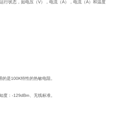
的运行状态，如电压（V），电流（A），电流（A）和温度
用的是100K特性的热敏电阻。
知度：-129dBm、无线标准。