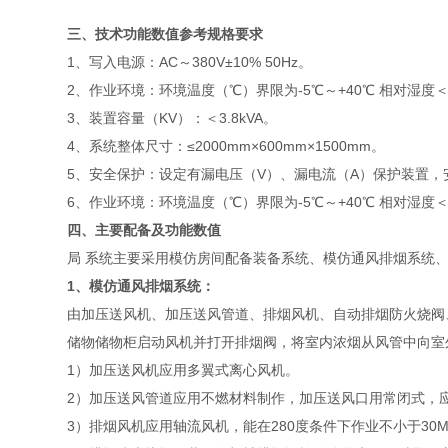
三、技术功能数值参考规格要求
1、写入电源：AC～380V±10% 50Hz。
2、作业环境：环境温度（℃）界限为-5℃～+40℃ 相对湿度＜85%
3、装置容量（KV）：＜3.8kVA。
4、系统整体尺寸：≤2000mm×600mm×1500mm。
5、安全保护：设定有漏电压（V）、漏电流（A）保护装置，
6、作业环境：环境温度（℃）界限为-5℃～+40℃ 相对湿度＜85%
四、主要配备及功能数值
局 系统主要采用模仿房间配备装备系统、模仿通风排烟系统
1
、模仿
通
风排烟系统：
由加压送风机、加压送风管道、排烟风机、自动排烟防火烧阀
储物储物柜启动风机并打开排烟阀，将室内浓烟从风管中向室
1）加压送风机应用多翼式离心风机。
2）加压送风管道应用不燃材料制作，加压送风口用常闭式，
3）排烟风机应用轴流风机，能在280度条件下作业不小于30M