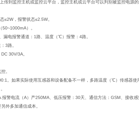
M通讯上传到监控主机或监控云平台，监控主机或云平台可以判别被监控电源
态≤2W，报警状态≤2.5W。
0~1000mA）。
续可调、漏电报警通道：1路、温度（℃）报警：4路。
道：3路。
C 30V/3A。
。
监控。
000:1。如果实际使用互感器和设备配备不一样，多路温度（℃）传感器使
）。
A.报警电流（A）产250MA、低压报警：30天、通信方法：GSM、接收感
要另外多加通信成本。