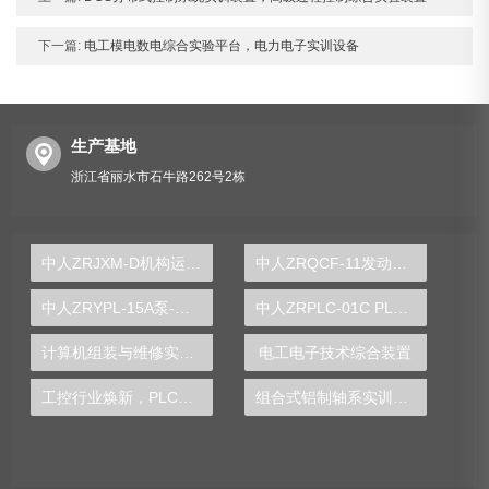
下一篇:
电工模电数电综合实验平台，电力电子实训设备
生产基地
浙江省丽水市石牛路262号2栋
中人ZRJXM-D机构运动简图测绘模型（综合型）
中人ZRQCF-11发动机故障诊断与排除考核实训台
中人ZRYPL-15A泵-缸驱动闭式液压实验台
中人ZRPLC-01C PLC可编程控制器及单片机开发系统综合实验台
计算机组装与维修实训装置
电工电子技术综合装置
工控行业焕新，PLC实验台引领科技创新潮流
组合式铝制轴系实训装置