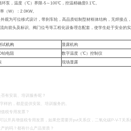
环泵，温度（℃）界限-5～100℃，控温精确度0.1℃。
率（W）：2.0KW。
700mm，外观为可位移式设计，带刹车轮，高品质铝制型材框体结构，无焊接
路流向箭头及标识、阀门位号等工程化设备理念配套，使学生处于安全的
测试
机构
显露机构
00铂电阻
数字温度（℃）控制仪
表
现场显露
海，是否有安装、培训服务呢？
”等字样的，都是提供安装、培训服务的。
开增值税专用发票？
开具增值税专用发票，如果您需要开pvt关系仪，二氧化碳P-V-T关系
自己生产的吗？都有什么产品资质？