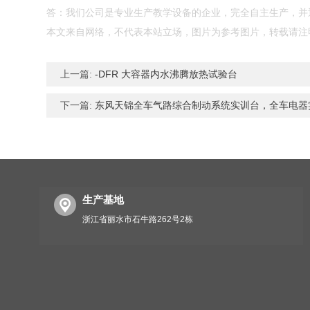
答：我们公司是专业生产教学设备的企业，完全自主生产，并通
本文来自网络，不代表本站立场，图片为参考图片，转载请注
上一篇:
-DFR 大容器内水沸腾放热试验台
下一篇:
东风天锦全车气路综合制动系统实训台，全车电器
生产基地
浙江省丽水市石牛路262号2栋