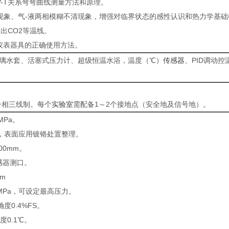
V-T关系弯弯曲线测量方法和原理。
变现象、气-液两相模糊不清现象，增强对临界状态的感性认识和热力学基
绘出CO2等温线。
仪表器具的正确使用方法。
璃水套、活塞式压力计、超级恒温水浴，温度（℃）
传感器
、PID调动控
准一相三线制。每个
实验室
需配备1～2个接地点（安全地及信号地）。
MPa。
型，表面应用镀铬处置整理。
00mm。
感器测口。
m
MPa，可设定最高压力。
度0.4%FS。
度0.1℃。