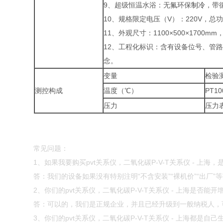
9、超级恒温水浴：无氟环保
制冷
，带循
10、规格限定电压（V）：220V，总功
11、外观尺寸：1100×500×1
12、工程化标识：含有设备位号、管
念。
变量
检验
测控构成
温度（℃）
PT1
压力
压力
常见问题：
1、如果我要购买pvt关系仪，二氧化碳P-V-T关系仪 - 上
答：我们的设备如果没有特别注明“不含安装”“裸机价”“出厂
2、你们的pvt关系仪，二氧化碳P-V-T关系仪 - 上海是否能
答：可以的，我们是正规企业，并且已经升级到一般纳税人，可以
3、你们的pvt关系仪，二氧化碳P-V-T关系仪 - 上海都是