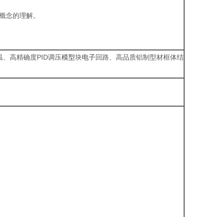
础概念的理解。
温、高精确度PID调压
模型
块
电子
回路、高品质铝制型材框体结