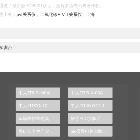
过了最新版ISO9001认证，拥有多项专利与著作权。
明出处：
pvt关系仪，二氧化碳P-V-T关系仪 - 上海
实训台
中人ZRLR-M0可视制冷循环演示装置（外氟内水）
中人ZRPLX-03A西门子300PLC实训装置
中人ZRSYX-DF电路分析实验箱
中人ZRXNYQD-18电动车电机控制器拆装实训台
车辆段作业仿真实训装置
解读PLC实验台，揭秘工业自动化背后的奥秘
煤矿安全生产实验台
plc报警电路实验报告