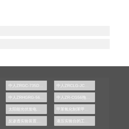
中人ZRGC-735DCS分布式过程控制系统实训装置
中人ZRCLG-JC机械基础陈列柜（触控语音解说，精制铝模型）
中人ZRHGRG-56顺逆流传热实验台
中人ZR-CG56拖拉机变速箱解剖模型
太阳能光伏发电系统实验实训装置,光伏发电系统实验装置-中人
甲苯氧化制苯甲酸实验装置
反渗透实验装置,反渗透实验设备
液压实验台的工作原理图片,机构运动方案设计实验设计方案模板