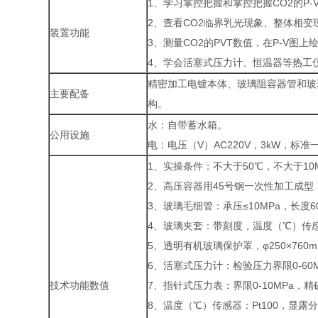
1、学习掌控把握和掌控把握CO2的P-
2、查看CO2临界乳光现象、整体相
装置功能
3、测量CO2的PVT数值，在P-V图上
4、学会活塞式压力计、恒温器等
热工
精密加工电镀本体、玻璃阻容器管和玻
主要配备
构。
水：自带蓄水箱。
公用设施
电：电压（V）AC220V，3kW，标
1、实操条件：不大于50℃，不大于10
2、高压容器用45号钢一次性加工成
3、玻璃毛细管：承压≤10MPa，长度6
4、玻璃夹套：带刻度，温度（℃）传
5、透明有机玻璃保护罩，φ250×760m
6、活塞式压力计：检验压力界限0-60
技术功能数值
7、指针式压力表：界限0-10MPa，精确
8、温度（℃）传感器：Pt100，显露分