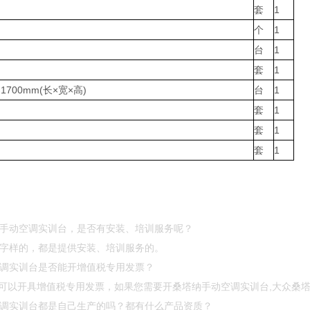
套
1
个
1
台
1
套
1
0×1700mm(长×宽×高)
台
1
套
1
套
1
套
1
汽车手动空调实训台，是否有安装、培训服务呢？
”等字样的，都是提供安装、培训服务的。
空调实训台是否能开增值税专用发票？
可以开具增值税专用发票，如果您需要开桑塔纳手动空调实训台,大众桑塔
动空调实训台都是自己生产的吗？都有什么产品资质？