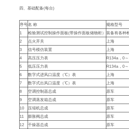
四、基础配备(每台)
序号
名 称
规格型号
1
检验测试控制操作面板(带操作面板储物柜）
装备有各种检
2
点火开关
上海
3
信号模仿装置
上海
4
高压压力表
R134a，0～
5
低压压力表
R134a，0～
6
数字式进风口温度（℃）表
上海
7
数字式出风口温度（℃）表
上海
8
空调控制器总成
原车
9
空调蒸发箱总成
原车
10
压缩机总成
原车
11
膨胀阀总成
原车
12
干燥器总成
原车