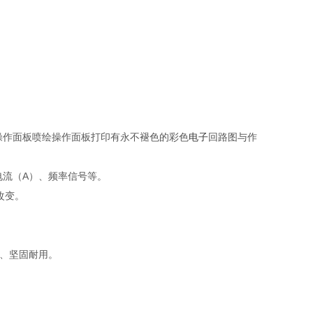
操作面板喷绘操作面板打印有永不褪色的彩色
电子
回路图与作
电流（A）、频率信号等。
改变。
靠、坚固耐用。