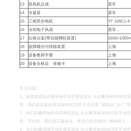
13
鼓风机总成
原车
14
冷凝器
原车
15
三相异步电机
YT 100L1-4
16
冷却电子风扇
原车，
17
位移台架(带自锁脚轮装置)
1500×100
18
故障模仿与排除装置
上海
19
设备教师手册
上海
20
设备合格证、保修卡
上海
常见问题：
1、如果我要购买桑塔纳手动空调实训台,大众桑塔纳3000
答：我们的设备如果没有特别注明“不含安装”“裸机价”“出厂
2、你们的桑塔纳手动空调实训台,大众桑塔纳3000汽车手动
答：可以的，我们是正规企业，并且已经升级到一般纳税人，
3、你们的桑塔纳手动空调实训台,大众桑塔纳3000汽车手