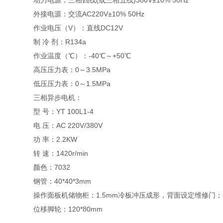
动力电源：三相四线(或三相五线)380V±10% 50Hz
外接电源：交流AC220V±10% 50Hz
作业电压（V）：直线DC12V
制 冷 剂：R134a
作业温度（℃）：-40℃～+50℃
高压压力表：0～3.5MPa
低压压力表：0～1.5MPa
三相异步电机：
型 号：YT 100L1-4
电 压：AC 220V/380V
功 率：2.2KW
转 速：1420r/min
颜色：7032
钢管：40*40*3mm
操作面板机储物柜：1.5mm冷板冲压成形，背面设定维修门；
位移脚轮：120*80mm