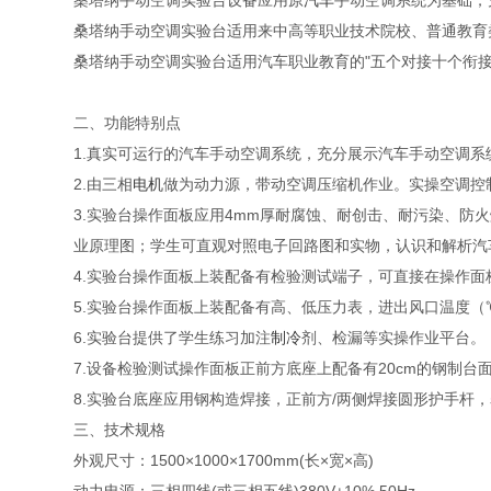
桑塔纳手动空调实验台设备应用原
汽车
手动空调系统为基础，
桑塔纳手动空调实验台适用来中高等职业技术院校、普通教育
桑塔纳手动空调实验台适用汽车职业教育的"五个对接十个衔接
二、功能特别点
1.真实可运行的汽车手动空调系统，充分展示汽车手动空调
2.由三相
电机
做为动力源，带动空调压缩机作业。实操空调控
3.实验台操作面板应用4mm厚耐腐蚀、耐创击、耐污染、防
业原理图；学生可直观对照电子回路图和实物，认识和解析汽
4.实验台操作面板上装配备有检验测试端子，可直接在操作
5.实验台操作面板上装配备有高、低压力表，进出风口温度
6.实验台提供了学生练习加注
制冷
剂、检漏等实操作业平台。
7.设备检验测试操作面板正前方底座上配备有20cm的钢制
8.实验台底座应用钢构造焊接，正前方/两侧焊接圆形护手
三、技术规格
外观尺寸：1500×1000×1700mm(长×宽×高)