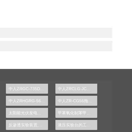
中人ZRGC-735DCS分布式过程控制系统实训装置
中人ZRCLG-JC机械基础陈列柜（触控语音解说，精制铝模型）
中人ZRHGRG-56顺逆流传热实验台
中人ZR-CG56拖拉机变速箱解剖模型
太阳能光伏发电系统实验实训装置,光伏发电系统实验装置-中人
甲苯氧化制苯甲酸实验装置
反渗透实验装置,反渗透实验设备
液压实验台的工作原理图片,机构运动方案设计实验设计方案模板