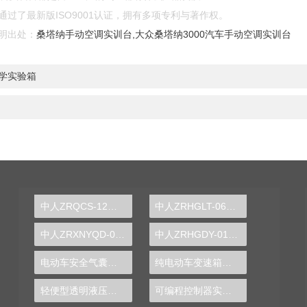
过了最新版ISO9001认证，拥有多项专利与著作权。
明出处：
桑塔纳手动空调实训台,大众桑塔纳3000汽车手动空调实训台
学实验箱
中人ZRQCS-12汽车自动空调实训台
中人ZRHGLT-06雷诺实验仪
中人ZRXNYQD-06电动车永磁同步电机与控制器实训台(带BMS）
中人ZRHGDY-01流体输送单元操作实训装置
电动车安全气囊示教实训台
纯电动车变速箱解剖拆装实验装置
轻便型透明液压实训装置
可编程控制器实验装置