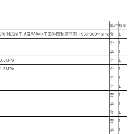
单位
数量
验测试端子以及彩色电子回路图和原理图（950*900*4mm)
套
1
个
1
套
1
3.5MPa
个
1
1.5MPa
个
1
个
1
个
1
套
1
套
1
套
1
套
1
套
1