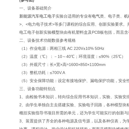
(参考图)
一、设备基础简介
新能源汽车
电工电子
实验台适用的专业有
电气
类、电子类、
机
>、<电力电子技术>等多门课程的综合应用、创新实验要求
电工电子创新实验
模型
块由有机塑料盒及PCB板包括，而且
二、设备技术功能数值参考规格
（1）作业电源：两相三线 AC 220V±10% 50Hz
（2）温度（℃）：－10～40℃；环境湿度：≤90%（25℃）
（3）外观尺寸：长×宽×高≈1600×850×1100mm
（3）整机功耗：≤700V.A
（5）安全保障功能：设定有接地保护、漏电保护功能，安全
三、设备功能特别点
1、由检验书本知识，转向综合应用书本知识，实验、实验安
2、由学生单独自主去搭建实验、实验电子回路，各种模型块
概括实验指导书项目所需的单元，还为学生可能实行的创新与
3、装置提供了齐全的各种电源及信号源，以及各种仪表，为