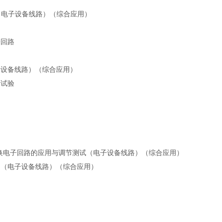
用（电子设备线路）（综合应用）
子回路
子设备线路）（综合应用）
量试验
）变换电子回路的应用与调节测试（电子设备线路）（综合应用）
）（电子设备线路）（综合应用）