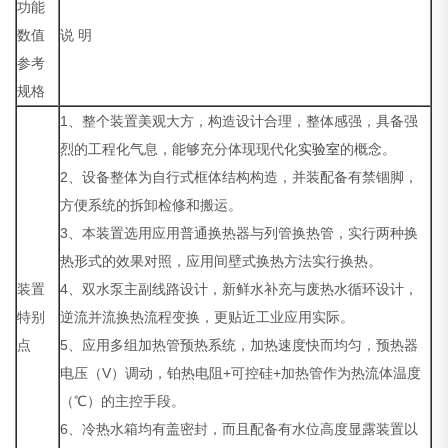
功能
数值
说 明
参考
规格
1、整个装置美观大方，构造设计合理，整体感强，具备强
烈的工程化气息，能够充分体现现代化
实验室
的概念。
2、设备整体为自行式框体结构构造，并装配备有禁锢脚，
方便系统的拆卸检修和搬运。
3、本装置选用应用普通换热器与列管换热管，实行两种换
热形式的效果对照，应用间壁式换热方法实行换热。
装置
4、双水泵主副线路设计，新鲜水补充与废热水循环设计，
特别
逆流并流换热流程变换，更贴近工业应用实际。
点
5、应用多组加热管预热系统，加热速度快而均匀，预热器
电压（V）调动，铂热电阻+可控硅+加热管作为热流体温度
（℃）的主控手段。
6、冷热水箱均有盖密封，而且配备有水位高度显露装置以