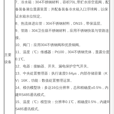
7、冷水箱：304不锈钢材料，容积70L,带贮水排空底阀，配
备装备液位显露装置；并配备装备冷水箱入口浮球阀，以保
证水箱水位恒定。
8、热流体进出管：304不锈钢材料，DN15，带保温层。
9、管路：304卫生级不锈钢材料，应用不锈钢快装与管路连
接。
10、阀门：应用304不锈钢阀和优质铜阀。
11、温度（℃）
传感器
：Pt100，304不锈钢壳体，显露分度
主要
0.1℃。
设备
12、电器：接触器、开关、漏电保护空气开关。
13、中央处置整理器：执行速度0.64μs，内部存储容量（K
V）16K，功能：数值处置整理运算。
14、模仿
模型
块：多达16位分辨率，总和精确度±0.5%，内
建RS485通讯模式。
15、温度（℃）模型块：分辨率0.1℃，精确度0.5%，内建R
S485通讯模式。