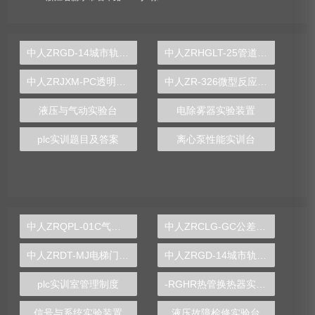
中人ZRGD-14城市轨道交通安全管理仿真软件
中人ZRHGLT-25管道叉管实验台
中人ZRJXM-PC透明牛头刨床教学模型
中人ZR-326微型反应柱集成实验装置
液压与气动实验台
电除雾器实验装置
plc实训题目及答案
离心泵性能实训台
中人ZRQPL-01C气动与PLC控制实训台
中人ZRCLG-GC公差配合示教陈列柜
中人ZRDT-MJ电梯门机构安装与调试实训装置
中人ZRGD-14城市轨道交通安全管理仿真软件
plc实训室管理制度
-RGHR热管换热器实验装置,热管换热器实验装置
信号与系统实验装置
液压故障检修实验台