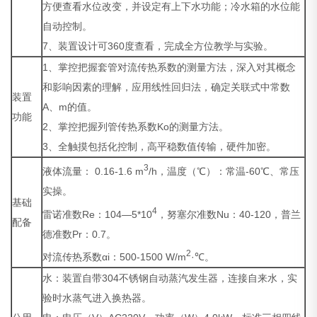
方便查看水位改变，并设定有上下水功能；冷水箱的水位能
自动控制。
7、装置设计可360度查看，完成全方位教学与实验。
1、掌控把握套管对流传热系数的测量方法，深入对其概念
和影响因素的理解，应用线性回归法，确定关联式中常数
装置
A、m的值。
功能
2、掌控把握列管传热系数Ko的测量方法。
3、全触摸包括化控制，高平稳数值传输，硬件加密。
3
液体流量： 0.16-1.6 m
/h，温度（℃）：常温-60℃、常压
实操。
基础
4
雷诺准数Re：104—5*10
，努塞尔准数Nu：40-120，普兰
配备
德准数Pr：0.7。
2
对流传热系数αi：500-1500 W/m
·℃。
水：装置自带304不锈钢自动蒸汽发生器，连接自来水，实
验时水蒸气进入换热器。