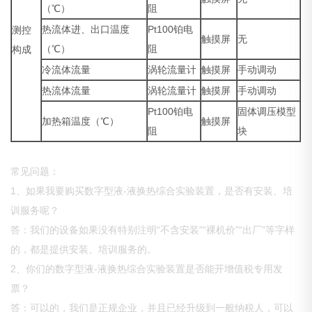
（℃）
阻
热流体进、出口温度
Pt100铂电
测控
触摸屏
无
（℃）
阻
构成
冷流体流量
涡轮流量计
触摸屏
手动调动
热流体流量
涡轮流量计
触摸屏
手动调动
Pt100铂电
固体调压模型
加热箱温度（℃）
触摸屏
阻
块
常见问题：
1、如果我要购买数字型液-液换热综合实验装置，是否有安装、培
训服务呢？
答：我们的设备如果没有特别注明“不含安装”“裸机价”“出厂”等字样
的，都是提供安装、培训服务的。
2、你们的数字型液-液换热综合实验装置是否能开增值税专用发
票？
答：可以的，我们是正规企业，并且已经升级到一般纳税人，可以