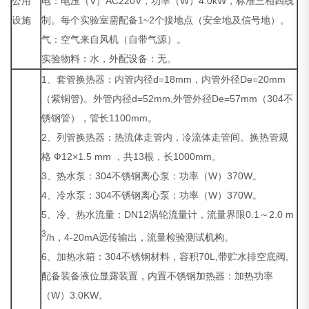
公用
电：电压（V）AC220V，功率（W）4.0kW，标准三相四线
设施
制。每个实验室需配备1~2个接地点（安全地及信号地）。
气：空气来自风机（自带气源）。
实验物料：水，外配设备：无。
1、套管换热器：内管内径d=18mm，内管外径De=20mm
（紫铜管)。外管内径d=52mm,外管外径De=57mm（304不
锈钢管），管长1100mm。
2、列管换热器：热流体走管内，冷流体走管间。换热管规
格 Ф12×1.5 mm ，共13根，长1000mm。
3、热水泵：304不锈钢离心泵：功率（W）370W。
4、冷水泵：304不锈钢离心泵：功率（W）370W。
5、冷、热水流量：DN12涡轮流量计，流量界限0.1～2.0 m
3
/h，4-20mA远传输出，流量检验测试
机构
。
6、加热水箱：304不锈钢材料，容积70L,带贮水排空底阀,
配备装备液位显露装置，内置不锈钢加热器：加热功率
（W）3.0KW。