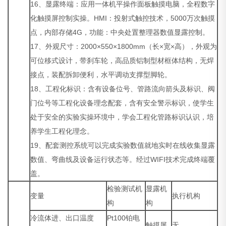
16、显露终端：应用一体机平操作面板触摸电脑，全程数字
化触摸屏控制实操。HMI：投射式触控技术，5000万次触摸
点，内部存储4G，功能：中央处置整理器数值显露控制。
17、外观尺寸：2000×550×1800mm（长×宽×高），外观为
可位移式设计，带刹车轮，高品质铝制型材框体结构，无焊
接点，装配拆卸便利，水平调动支撑型脚轮。
18、工程化标识：含有设备位号、管路流向箭头及标识、阀
门位号等工程化设备理念配套，含有安全警示标识，使学生
处于安全的实验实操环境中，学会工程化管路标识认识，培
养学生工程化理念。
19、配套测控系统可以完成实验数值就地实时在线收集显露
数值、弯曲线及设备运行状态等。经过WIFI技术完成终端覆
盖。
检验测试机
显露机
变量
执行机构
构
构
冷流体进、出口温度
Pt100铂电
触摸屏
无