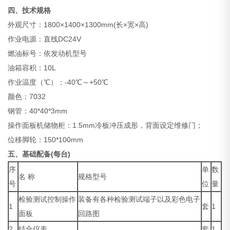
四、技术规格
外观尺寸：1800×1400×1300mm(长×宽×高)
作业电源：直线DC24V
燃油标号：依发动机型号
油箱容积：10L
作业温度（℃）：-40℃～+50℃
颜色：7032
钢管：40*40*3mm
操作面板机储物柜：1.5mm冷板冲压成形，背面设定维修门；
位移脚轮：150*100mm
五、基础配备(每台)
序
单
数
名 称
规格型号
号
位
量
检验测试控制操作
装备有各种检验测试端子以及彩色电子
1
套
1
面板
回路图
2
结合仪表
套
1