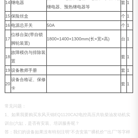
14
继电器
套
1
继电器、预热继电器等
15
保险丝盒
个
1
16
电源总开关
50A
个
1
位移台架(带自锁
17
1800×1400×1300mm(长×宽×高)
台
1
脚轮装置)
故障模仿与排除装
18
套
1
置
19
设备教师手册
套
1
设备合格证、保修
20
套
1
卡
常见问题：
1、如果我要购买东风天锦EQ1120CA2电控高压共轨柴油发动机实
训台(六缸，是否有安装、培训服务呢？
答：我们的设备如果没有特别注明“不含安装”“裸机价”“出厂”等字样