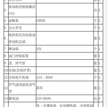
发动机控制电脑(E
3
台
1
CU)
4
诊断座
OBDⅡ
个
1
5
点火开关
个
1
电控高压共轨柴油
6
套
1
发动机总成
7
燃油箱
10L
个
1
8
油门控制装置
套
1
9
进、排气管
套
1
10
水箱(含保护罩)
套
1
11
冷却电子风扇
12V，80W
个
2
空气滤清器及进气
12
原车
套
1
管
13
蓄电池
12V 80Ah
台
2
含：主继电器、起动继电器、冷却风扇