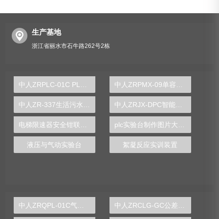
生产基地
浙江省丽水市石牛路262号2栋
中人ZRPLC-01C PLC可编程控制器及单片机开发系统综合实验台
中人​ZRPMX-09单容水箱液位控制对象
中人ZR-337生活污水处理中水回用实验装置
中人ZRJX-DPC智能硬支撑动平衡实验台
电梯限速器安全钳联动机构实验台
plc实验台制作图片大全简单
液压与气动实验台
絮凝反应实训装置
中人ZRQPL-01C气动与PLC控制实训台
中人ZRCLG-GC公差配合示教陈列柜