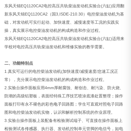
东风天锦EQ1120CA2电控高压共轨柴油发动机实验台(六缸)应用翻
新东风天锦EQ1120CA2（国3,ISDE-210.30）电控柴油发动机为基
础，对发动机可实行起动、加快速度、减慢速度等工况的实践实
操，真实展示电控柴油发动机的构成构造和作业过程。
东风天锦EQ1120CA2电控高压共轨柴油发动机实验台(六缸)适用来
学校对电控高压共轨柴油发动机和维修实验的教学需要。
二、功能特别点
1.真实可运行的电控柴油发动机(加快速度/减慢速度/怠速工况正
常），充分展示电控柴油发动机的构成构造和作业过程。
2.实验台操作面板应用4mm厚耐腐蚀、耐创击、耐污染、防火烧、
防潮的高级铝塑板，表面经特殊工序技艺喷涂底漆处置整理；操作
面板打印有永不褪色的彩色
电子
回路图；学生可直观对照电子回路
图和电控柴油发动机实物，认识和解析控制系统的作业原理。
3.实验台操作面板上装配备有检验测试端子、可直接在操作面板上
检验测试各
传感器
、执行器、发动机控制单元管脚的电信号，如电