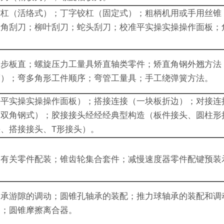
铰杠（活络式）；丁字铰杠（固定式）；粗柄机用或手用丝锥
三角刮刀；柳叶刮刀；蛇头刮刀；校准平实操实操操作面板；
。
初步板直；螺旋压力工量具矫直轴类零件；矫直角钢外翘方法
度）；弯多角形工件顺序；弯管工量具；手工绕弹簧方法。
块平实操实操操作面板）；搭接连接（一块板折边）；对接连
（双角钢式）；胶接接头经经经典型构造（板件接头、圆柱形
、搭接接头、T形接头）。
各有关零件配装；锥齿轮集合套件；减慢速度器零件配键预装
轴承游隙的调动；圆锥孔轴承的装配；推力球轴承的装配和调
器；圆锥摩擦离合器。