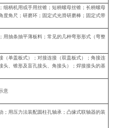
；细柄机用或手用丝锥；短柄螺母丝锥；长柄螺母
角度角尺；研磨环；固定式光滑研磨棒；固定式带
；用抽条抽平薄板料；常见的几种弯形形式（弯整
接（单盖板式）；对接连接（双盖板式）；角接连
接头、锥形及盲孔接头、角接头）；焊接接头的基
示意
动；用压力法装配圆柱孔轴承；凸缘式联轴器的装