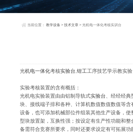
当前位置：
教学设备
>
技术文章
> 光机电一体化考核实训台
光
机电一体化
考核
实验台
,
钳工
工序技艺学示教实验
实验考核装置的含有概括：
光机电实验装置由由铝制导轨式
实验台
、经经经典
块、接线端子排和各种、计算机数值数值数值等含
设备，也可添加机械部位件组装其他生产设备，使
型块放置架，互换性强；按设定有生产性功能和整
备需符合竞赛所要求，同时还要求设定有可拓展功