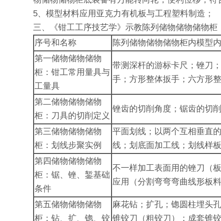
5、模型材料应用亚克力有机板与工程塑料制造；
三、《钳工工序技艺学》示教陈列储物储物储物柜
序号和名称
陈列储物储物储物柜内模型
第一储物储物储物
带测深杆的游标卡尺；锉刀
柜：钳工常用量具与
手；方形整体扳手；六方形
工量具
第二储物储物储物
锉齿的切削角度；锯齿的切
柜：刀具的切削定义
第三储物储物储物
平面划线；以两个互相垂直的
柜：划线步聚实例
线；划底面加工线；划线样板
第四储物储物储物
不一样加工表面用的锉刀（
柜：锯、锉、錾基础
应用（分割弯弯弯曲线形板料
条件
第五储物储物储物
麻花钻；扩孔；锪圆柱埋头
柜：钻、扩、锪、铰
锥铰刀（粗铰刀）；成套锥