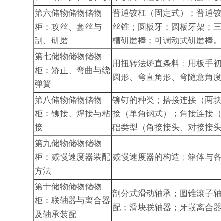
第六储物储物储物
普通铰杠（固定式）；普通
柜：攻丝、套丝与
丝锥；圆板牙；圆板牙架；
刮、研磨
槽研磨棒；可调动式研磨棒
第七储物储物储物
用扭转法矫直条料；用板手
柜：矫正、弯曲与绕
圆形、弯直角形、弯随意角
弹簧
第八储物储物储物
铆钉的种类；搭接连接（两
柜：铆接、焊接与粘
接（单角钢式）；角接连接
接
础类型（角接接头、对接接头
第九储物储物储物
柜：减慢速度器装配
减慢速度器的构造；箱体与
方法
第十储物储物储物
剖分式滑动轴承；圆锥滚子
柜：联轴器与离合器
配；滑块联轴器；牙嵌离合
及轴承装配