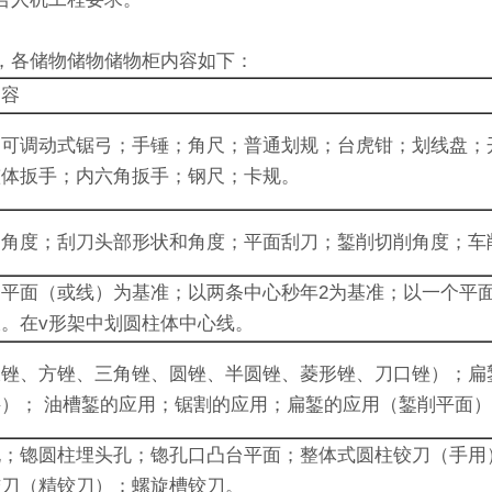
，各储物储物储物柜内容如下：
内容
；可调动式锯弓；手锤；角尺；普通划规；台虎钳；划线盘；
整体扳手；内六角扳手；钢尺；卡规。
削角度；刮刀头部形状和角度；平面刮刀；錾削切削角度；车
平面（或线）为基准；以两条中心秒年2为基准；以一个平
。在v形架中划圆柱体中心线。
板锉、方锉、三角锉、圆锉、半圆锉、菱形锉、刀口锉）；扁
）； 油槽錾的应用；锯割的应用；扁錾的应用（錾削平面
孔；锪圆柱埋头孔；锪孔口凸台平面；整体式圆柱铰刀（手用
铰刀（精铰刀）；螺旋槽铰刀。