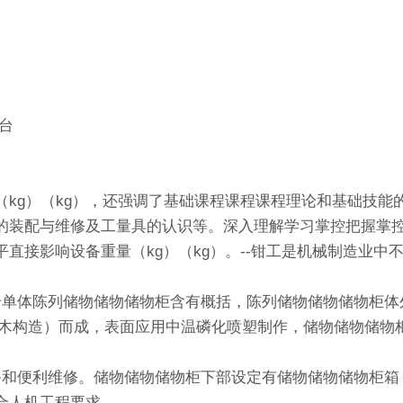
台
（kg）（kg），还强调了基础课程课程课程理论和基础技能
的装配与维修及工量具的认识等。深入理解学习掌控把握掌
直接影响设备重量（kg）（kg）。--钳工是机械制造业中
体陈列储物储物储物柜含有概括，陈列储物储物储物柜体外观尺寸：
或铝木构造）而成，表面应用中温磷化喷塑制作，储物储物储
备和便利维修。储物储物储物柜下部设定有储物储物储物柜箱
合人机工程要求。