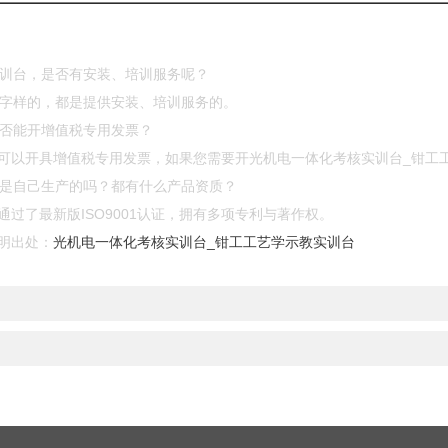
实训台，是否有安装、培训服务呢？
”等字样的，都是提供安装、培训服务的。
是否能开增值税专用发票？
可以开具增值税专用发票，如果您需要开光机电一体化考核实训台_钳工
都是自己生产的吗？都有什么产品资质？
过了最新版ISO9001认证，拥有多项专利与著作权。
明出处：
光机电一体化考核实训台_钳工工艺学示教实训台