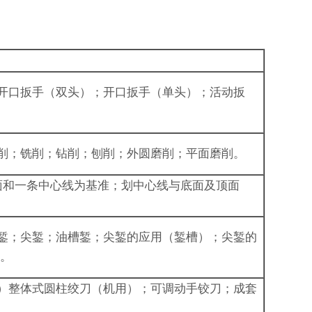
开口扳手（双头）；开口扳手（单头）；活动扳
削；铣削；钻削；刨削；外圆磨削；平面磨削。
面和一条中心线为基准；划中心线与底面及顶面
錾；尖錾；油槽錾；尖錾的应用（錾槽）；尖錾的
）。
）整体式圆柱绞刀（机用）；可调动手铰刀；成套