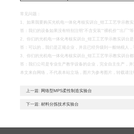
常见问题：
1、如果我要购买光机电一体化考核实训台_钳工工艺学示教
答：我们的设备如果没有特别注明“不含安装”“裸机价”“出厂
2、你们的光机电一体化考核实训台_钳工工艺学示教实训台
答：可以的，我们是正规企业，并且已经升级到一般纳税人，
3、你们的光机电一体化考核实训台_钳工工艺学示教实训台
答：我们公司是专业生产教学设备的企业，完全自主生产，并通
本文来自网络，不代表本站立场，图片为参考图片，转载请注
上一篇:
网络型MPS柔性制造实验台
下一篇:
材料分拣技术实验台