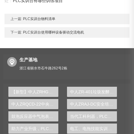
处：
PLC实训台有哪些训练项目
上一篇:
PLC实训台物料清单
下一篇:
PLC实训台使用哪种设备驱动交流电机
生产基地
浙江省丽水市石牛路262号2栋
【新型】中人ZRHGGY-07气固相固定床催化反应实验装置
中人ZR-401垃圾发酵实验装置
中人ZRQCD-22中央弹簧式离合器实训台
中人ZRAJ-DC安全培训特种作业低压电工实操设备
鼓泡反应器中气泡表面积及气含量测定实验台
当代工科利器，PLC实验台引领学术创新驱动
助力产业升级，PLC实验台为企业腾飞保驾护航
电工、电拖技能实训装置