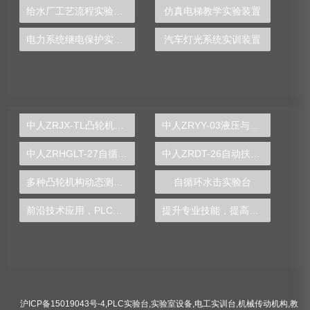
给水厂工艺流程实验装置
仿真电梯教学实验装置
电力系统继电保护实训装置
汽车灯光系统实训装置
中人ZRJX-TL凸轮机构运动与测试分析实验台
中人ZRYY-03液压与气动传动综合实验台
中人ZRHGLT-27自循环漩涡仪
中人ZRDT-26自动扶梯电动机转向控制实训装置
多种凸轮机构动态测试示教实训台
自循环水击实验台
前沿技术应用，PLC实验台探索工业自动化发展趋势
提升专业技能，提高工作竞争力，就选电工实训台
沪ICP备15019043号-4
,
PLC实验台
,
实验室设备
,
电工实训台
,
机械传动机构
,
教