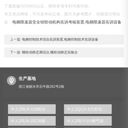
了最新版ISO9001认证，拥有多项专利与著作权。
本文来自网络，不代表本站立场，图片为参考图片，转载请注明出
处：
电梯限速器安全钳联动机构实训考核装置,电梯限速器实训设备
上一篇:
电梯控制技术综合实训装置,电梯控制技术实训设备
下一篇:
螺栓动静态测试台,螺栓动静态实验台
生产基地
浙江省丽水市石牛路262号2栋
中人ZRLR-538制冷性能测试实训装置
中人ZQCD-6汽车综合底盘实训台
中人ZRJX-JSC间歇送料及冲压实验台
中人ZRLY-GY燃气供暖循环综合实验装置