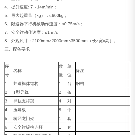
4、提升速度: 7～14m/min；
5、最大起重量（kg）：≤600kg；
6、限速器下行
机械
动作速度：≤0.75m/s；
7、安全钳动作速度：≤1 m/s；
8、外观尺寸：2100mm×2000mm×3500mm（长×宽×高）。
三、配备要求
序
数
单
名称
备注
号
量
位
1
井道框体结构
1
台
钢构
2
T型导轨
2
条
3
导轨支撑架
4
对
4
压导板
8
个
5
轿厢龙门架
1
套
6
安全钳提拉连杆
1
套