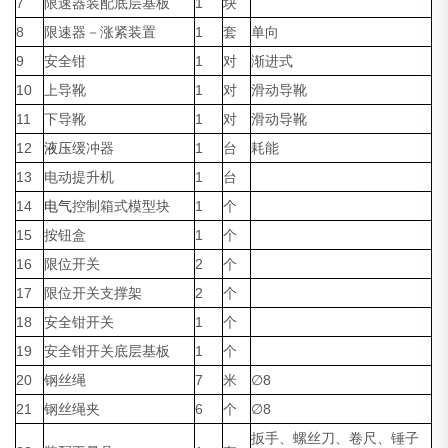
7
限速器装配底层基板
1
块
8
限速器－涨紧装置
1
套
单向
9
安全钳
1
对
渐进式
10
上导靴
1
对
滑动导靴
11
下导靴
1
对
滑动导靴
12
液压
缓冲器
1
台
耗能
13
电动提升机
1
台
14
电气
控制箱式模型块
1
个
15
按钮盒
1
个
16
限位开关
2
个
17
限位开关支撑架
2
个
18
安全钳开关
1
个
19
安全钳开关底层基板
1
个
20
钢丝绳
7
米
∅8
21
钢丝绳夹
6
个
∅8
扳手、螺丝刀、卷尺、锤子