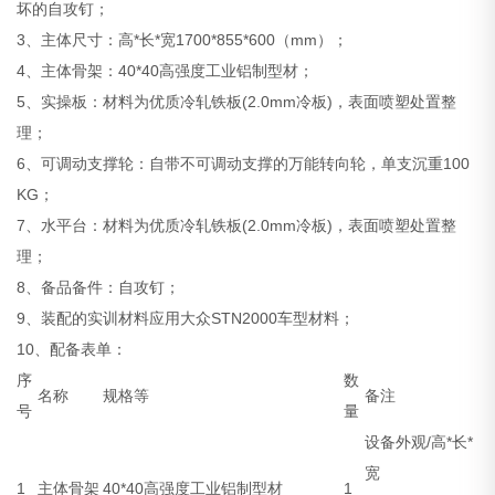
坏的自攻钉；
3、主体尺寸：高*长*宽1700*855*600（mm）；
4、主体骨架：40*40高强度工业铝制型材；
5、实操板：材料为优质冷轧铁板(2.0mm冷板)，表面喷塑处置整
理；
6、可调动支撑轮：自带不可调动支撑的万能转向轮，单支沉重100
KG；
7、水平台：材料为优质冷轧铁板(2.0mm冷板)，表面喷塑处置整
理；
8、备品备件：自攻钉；
9、装配的实训材料应用大众STN2000车型材料；
10、配备表单：
序
数
名称
规格等
备注
号
量
设备外观/高*长*
宽
1
主体骨架
40*40高强度工业铝制型材
1