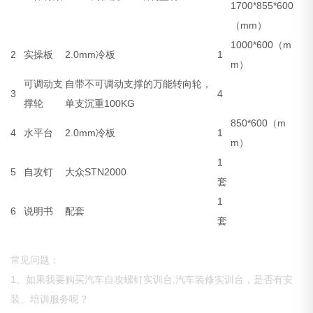
1700*855*600
（mm）
1000*600（m
2
实操板
2.0mm冷板
1
m）
可调动支
自带不可调动支撑的万能转向轮，
3
4
撑轮
单支沉重100KG
850*600（m
4
水平台
2.0mm冷板
1
m）
1
5
自攻钉
大众STN2000
套
1
6
说明书
配套
套
常见问题：
1、如果我要购买汽车自攻螺钉实训台,汽车装修实训台，是否有安
装、培训服务呢？