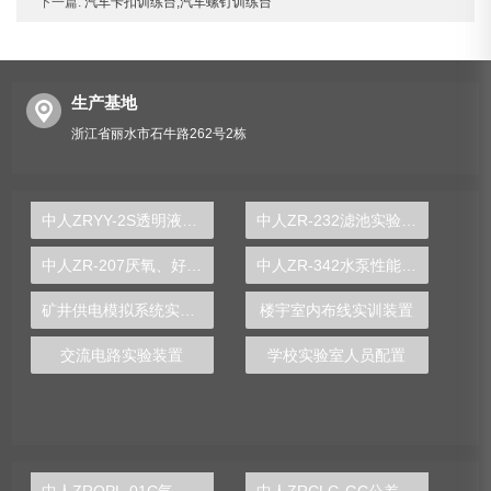
下一篇:
汽车卡扣训练台,汽车螺钉训练台
生产基地
浙江省丽水市石牛路262号2栋
中人ZRYY-2S透明液压PLC控制与湿式离合器变速箱综合实训台
中人ZR-232滤池实验装置
中人ZR-207厌氧、好氧沉淀实验装置
中人ZR-342水泵性能实验装置
矿井供电模拟系统实验装置
楼宇室内布线实训装置
交流电路实验装置
学校实验室人员配置
中人ZRQPL-01C气动与PLC控制实训台
中人ZRCLG-GC公差配合示教陈列柜