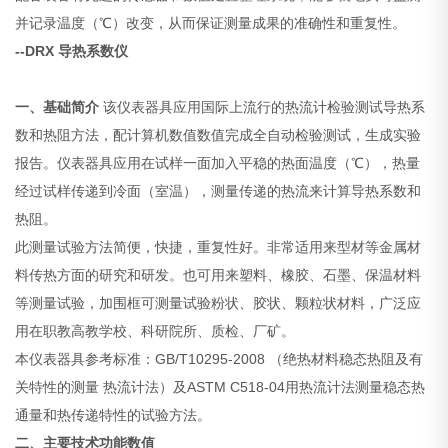
并记录温度（℃）改变，从而保证测量成果的准确性和重复性。
--DRX 导热系数仪
一、
基础简介
该仪表器具应用国际上流行的热流计检验测试导热系
数和热阻方法，配计算机数值数值完成全自动检验测试，生成实验
报告。仪表器具应用在试样一面加入平稳的热面温度（℃），热量
经过试样传递到冷面（室温），测量传递的热流来计算导热系数和
热阻。
此测量试验方法简便，快捷，重复性好。非常适用来型材等金属材
料传热方面的研究和研发。也可用来塑料、橡胶、石墨、保温材料
等测量试验，加围框可测量试验粉状、胶状、颗粒状材料，广泛应
用在职教高教学校、科研院所、质检、厂矿。
本仪表器具参考标准：GB/T10295-2008 （绝热材料稳态热阻及有
关特性的测量 热流计法）及ASTM C518-04用热流计法测量稳态热
通量和热传递特性的试验方法。
二、主要技术功能数值