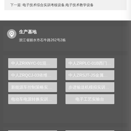
下一篇:
电子技术综合实训考核设备,电子技术教学设备
生产基地
浙江省丽水市石牛路262号2栋
中人ZRXNYC-01混合动力汽车能量控制策略示教板
中人ZRPLC-01B西门子1200可编程控制器实验台
中人ZRQCJ-03依维柯柴油发动机运行实训装置
中人ZRSJT-JS金属工艺学多媒体仿真设计实验台
新能源车控制策略实训装置
步进输送机模拟实训装置
电动车电源转换实训装置
电子工艺实验台