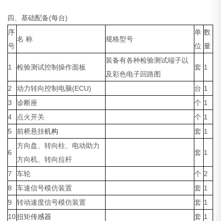
四、基础配备(每台)
序
单
数
名 称
规格型号
号
位
量
装备有各种检验测试端子以
1
检验测试控制操作面板
套
1
及彩色电子回路图
2
动力转向控制电脑(ECU)
台
1
3
诊断座
个
1
4
点火开关
个
1
5
前桥悬挂
机构
套
1
方向盘、转向柱、电动助力
6
套
1
方向机、转向拉杆
7
车轮
个
2
8
车速信号模仿装置
套
1
9
转动速度信号模仿装置
套
1
10
扭矩
传感器
套
1