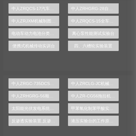
中人ZRQCS-17汽车传感器与执行器综合实训台
中人ZRHGRG-28自由对流横管管外放热系数测试实验台
中人ZRJXM机械制图测绘模型大全
中人ZRQCS-15全车电气接线实训台
电动车动力电池分类与结构原理实训台
离心泵性能测试实验台
便携式机械传动实训台
四、六槽轮实验装置
中人ZRGC-735DCS分布式过程控制系统实训装置
中人ZRCLG-JC机械基础陈列柜（触控语音解说，精制铝模型）
中人ZRHGRG-56顺逆流传热实验台
中人ZR-CG56拖拉机变速箱解剖模型
太阳能光伏发电系统实验实训装置,光伏发电系统实验装置-中人
甲苯氧化制苯甲酸实验装置
反渗透实验装置,反渗透实验设备
液压实验台的工作原理图片,机构运动方案设计实验设计方案模板