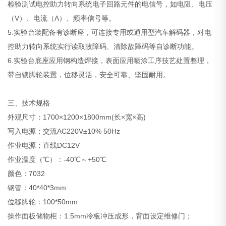
检验测试电控助力转向系统电子回路元件的电信号，如电阻、电压
（V）、电流（A）、频率信号等。
5.实验台装配备有诊断座，可连接专用或通用型汽车解码器，对电
控助力转向系统实行读取故障码、清除故障码等自诊断功能。
6.实验台底座应用钢构造焊接，表面应用喷涂工序技艺处置整理，
带自锁脚轮装置，位移灵活，安全可靠、坚固耐用。
三、技术规格
外观尺寸：1700×1200×1800mm(长×宽×高)
写入电源；交流AC220V±10% 50Hz
作业电源；直线DC12V
作业温度（℃）：-40℃～+50℃
颜色：7032
钢管：40*40*3mm
位移脚轮：100*50mm
操作面板储物柜：1.5mm冷板冲压成形，背面设定维修门；