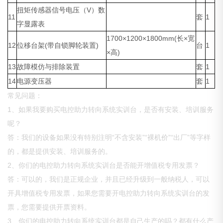
扭矩传感器信号电压（V）数
11
套
1
字显露表
1700×1200×1800mm(长×宽
12
位移台架(带自锁脚轮装置)
台
1
×高)
13
故障模仿与排除装置
套
1
14
电源变压器
套
1
常见问题：
1、如果我要购买电控助力转向系统实训台，是否有安装、培训服务
呢？
答：我们的设备如果没有特别注明“不含安装”“裸机价”“出厂”等字样
的，都是提供安装、培训服务的。
2、你们的电控助力转向系统实训台是否能开增值税专用发票？
答：可以的，我们是正规企业，并且已经升级到一般纳税人，可以
开具增值税专用发票，如果您需要开电控助力转向系统实训台的发
票，您需要提供开票资料。
3、你们的电控助力转向系统实训台都是自己生产的吗？都有什么产