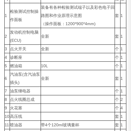
装备有各种检验测试端子以及彩色电子回
检验测试控制操
1
路图和作业原理示意图
套
1
作面板
（操作面板：1200*900*4mm)
发动机控制电脑
2
全新
套
1
(ECU)
3
点火开关
全新
个
1
4
诊断座
个
1
5
燃油箱
10L
个
1
汽油泵(含汽油泵
6
全新
套
1
插头)
7
油泵继电器
个
1
8
点火线圈总成
个
2
9
火花塞
个
4
10
高压线
套
1
11
喷油器
带4个120ml玻璃量杯
套
1