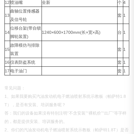
12
喷油嘴
全新
个
4
曲轴位置
传感器
13
套
1
及信号轮
位移台架(带自锁
14
1240×600×1700mm(长×宽×高)
台
1
脚轮装置)
故障模仿与排除
15
套
1
装置
16
仪表防盗系统
套
1
17
电子油门
套
1
常见问题：
1、如果我要购买汽油发动机电子燃油喷射系统示教板（帕萨特1.8
T），是否有安装、培训服务呢？
答：我们的设备如果没有特别注明“不含安装”“裸机价”“出厂”等字样
的，都是提供安装、培训服务的。
2、你们的汽油发动机电子燃油喷射系统示教板（帕萨特1.8T）是否