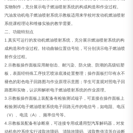
实物制作，充分展示电子燃油喷射系统的构成构造和作业过程。
汽油发动机电子燃油喷射系统示教板适用来学校对发动机燃油喷射
系统课程理论和维修实验的教学需要。
二、功能特别点
1.真实可运行的发动机燃油喷射系统，充分展示燃油喷射系统的构
成构造和作业过程。转动曲轴位置信号轮，可分别演示电子燃油喷
射作业过程。
2.示教板操作面板应用耐创击、耐污染、防火烧、防潮的高级铝塑
板，表面经特殊工序技艺喷涂底漆处置整理；操作面板打印有永不
褪色的彩色电子回路图与作业原理示意图；学生可直观对照电子回
路图和实物，认识和解析电子燃油喷射系统的作业原理。
3.示教板操作面板上装配备有检验测试端子，可直接在操作面板上
检验测试电子燃油喷射系统电子回路元件的电信号，如电阻、电压
（V）、电流（A）、频率信号等。
4.示教板装配备有诊断座，可连接专用或通用型
汽车
解码器，对发
动机电控系统实行读取故障码、清除故障码、读取数值流等自诊断