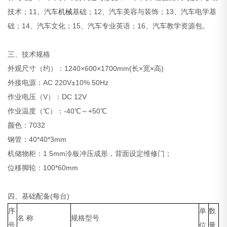
技术；11、汽车
机械
基础；12、汽车美容与装饰；13、汽车电学基
础；14、汽车文化；15、汽车专业英语；16、汽车教学资源包。
三、技术规格
外观尺寸（约）：1240×600×1700mm(长×宽×高)
外接电源：AC 220V±10% 50Hz
作业电压（V）：DC 12V
作业温度（℃）：-40℃～+50℃
颜色：7032
钢管：40*40*3mm
机储物柜：1.5mm冷板冲压成形，背面设定维修门；
位移脚轮：100*60mm
四、基础配备(每台)
序
单
数
名 称
规格型号
号
位
量