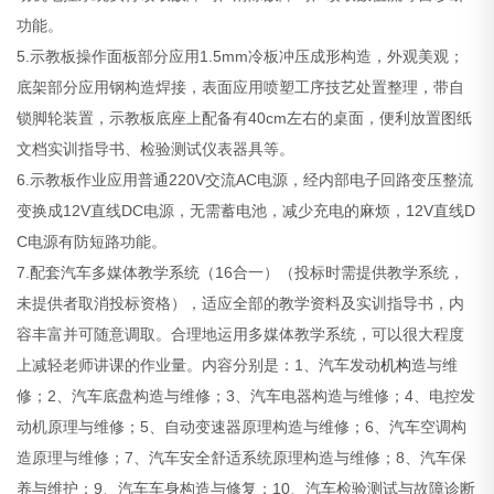
功能。
5.示教板操作面板部分应用1.5mm冷板冲压成形构造，外观美观；
底架部分应用钢构造焊接，表面应用喷塑工序技艺处置整理，带自
锁脚轮装置，示教板底座上配备有40cm左右的桌面，便利放置图纸
文档实训指导书、检验测试仪表器具等。
6.示教板作业应用普通220V交流AC电源，经内部电子回路变压整流
变换成12V直线DC电源，无需蓄电池，减少充电的麻烦，12V直线D
C电源有防短路功能。
7.配套汽车多媒体教学系统（16合一）（投标时需提供教学系统，
未提供者取消投标资格），适应全部的教学资料及实训指导书，内
容丰富并可随意调取。合理地运用多媒体教学系统，可以很大程度
上减轻老师讲课的作业量。内容分别是：1、汽车发动
机构
造与维
修；2、汽车底盘构造与维修；3、汽车电器构造与维修；4、电控发
动机原理与维修；5、自动变速器原理构造与维修；6、汽车空调构
造原理与维修；7、汽车安全舒适系统原理构造与维修；8、汽车保
养与维护；9、汽车车身构造与修复；10、汽车检验测试与故障诊断