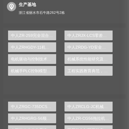
生产基地
浙江省丽水市石牛路262号2栋
中人ZR-259完全混合式活性污泥实验装置
中人ZRJX-LCS零差速双流传动综合实验台
中人ZRHGDY-11机泵拆装实训装置
中人ZRDG-YD安全用电技能实训装置
电机驱动与控制技术实验装置
机械系统性能研究及参数可视化实训台
机械手PLC控制模型实验台
工程实践教育典范，PLC实验台助您跨越学术之门
中人ZRGC-735DCS分布式过程控制系统实训装置
中人ZRCLG-JC机械基础陈列柜（触控语音解说，精制铝模型）
中人ZRHGRG-56顺逆流传热实验台
中人ZR-CG56拖拉机变速箱解剖模型