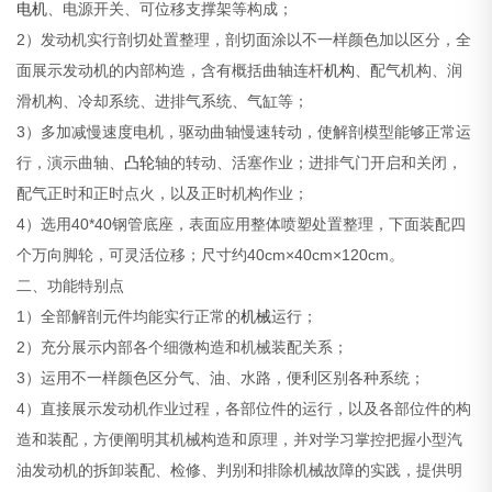
电机
、电源开关、可位移支撑架等构成；
2）发动机实行剖切处置整理，剖切面涂以不一样颜色加以区分，全
面展示发动机的内部构造，含有概括曲轴连杆
机构
、配气机构、润
滑机构、冷却系统、进排气系统、气缸等；
3）多加减慢速度电机，驱动曲轴慢速转动，使解剖模型能够正常运
行，演示曲轴、
凸轮
轴的转动、活塞作业；进排气门开启和关闭，
配气正时和正时点火，以及正时机构作业；
4）选用40*40钢管底座，表面应用整体喷塑处置整理，下面装配四
个万向脚轮，可灵活位移；尺寸约40cm×40cm×120cm。
二、功能特别点
1）全部解剖元件均能实行正常的
机械
运行；
2）充分展示内部各个细微构造和机械装配关系；
3）运用不一样颜色区分气、油、水路，便利区别各种系统；
4）直接展示发动机作业过程，各部位件的运行，以及各部位件的构
造和装配，方便阐明其机械构造和原理，并对学习掌控把握小型汽
油发动机的拆卸装配、检修、判别和排除机械故障的实践，提供明