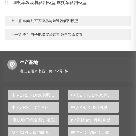
处：
摩托车发动机解剖模型,摩托车解剖模型
上一篇:
纯电动车变速器与差速器解剖模型
下一篇:
数字电子电路实验装置,数电实验装置
生产基地
浙江省丽水市石牛路262号2栋
中人ZRLR-DRK地源热泵中央空调实训装置
中人ZRHGDY-09管路拆装实训装置
中人ZRSJT-CY冲压模具设计多媒体仿真设计实验台
中人ZRJX-JSB机械基础综合课程设计实验台
电机电气综合实训装置
plc实训台训练项目是什么
网络型PLC多功能实验装置
解读PLC实验台，掌握工控行业核心竞争优势