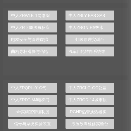
中人ZRWLB-1网络综合布线实训装置
中人ZRLY-BAS SAS及BAS集成系统应用实训平台
中人ZR-268厌氧反应器实验装置
中人ZRGN-RS热水供暖循环系统综合实训装置
电梯安全与管理虚拟仿真实验装置
虹吸原理实训台
曲柄导杆滑块与凸轮机构测试实训台
汽车四轮转向系统维修实训台
中人ZRQPL-01C气动与PLC控制实训台
中人ZRCLG-GC公差配合示教陈列柜
中人ZRDT-MJ电梯门机构安装与调试实训装置
中人ZRGD-14城市轨道交通安全管理仿真软件
plc实训室管理制度
-RGHR热管换热器实验装置,热管换热器实验装置
信号与系统实验装置
液压故障检修实验台