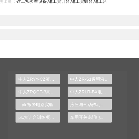
明出处：
钳工实验室设备,钳工实训台,钳工实验台,钳工台
备
中人ZRYY-CZ液压元件拆装实训台
中人ZR-S1透明液压注塑机演示装置
中人ZRQCF-3高压共轨柴油发动机维修实训台
中人ZRLR-BX电冰箱维修实训装置
plc报警电路实验
液压与气动传动综合实验台
plc实训台训练项目有哪些
车用开关磁阻电动机及控制实验装置