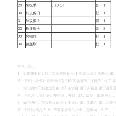
29
呆扳手
8 10 14
套
1
30
铁皮剪刀
把
1
31
丝攻扳手
套
1
32
板牙扳手
套
2
33
尖嘴钳
把
1
34
钢丝刷
把
1
常见问题：
1、如果我要购买钳工实验室设备,钳工实训台,钳工实验台,
答：我们的设备如果没有特别注明“不含安装”“裸机价”“出厂
2、你们的钳工实验室设备,钳工实训台,钳工实验台,钳工台是
答：可以的，我们是正规企业，并且已经升级到一般纳税人，
3、你们的钳工实验室设备,钳工实训台,钳工实验台,钳工台
答：我们公司是专业生产教学设备的企业，完全自主生产，并通