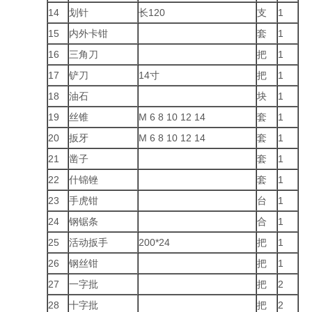
14
划针
长120
支
1
15
内外卡钳
套
1
16
三角刀
把
1
17
铲刀
14寸
把
1
18
油石
块
1
19
丝锥
M 6 8 10 12 14
套
1
20
扳牙
M 6 8 10 12 14
套
1
21
凿子
套
1
22
什锦锉
套
1
23
手虎钳
台
1
24
钢锯条
合
1
25
活动扳手
200*24
把
1
26
钢丝钳
把
1
27
一字批
把
2
28
十字批
把
2