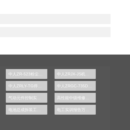
中人ZR-523粉尘粒径分布测定实验装置
中人ZRJX-JS机械设计课程创意组合实验平台
中人ZRLY-TG停车场管理系统实训装置
中人ZRGC-735DCS分布式过程控制系统实训装置
气动元件控制实训装置
高性能中级维修电工技能实训装置,维修电工技能实验台,电工实训台-中人
电池总成拆装工作实验台
电工实训报告万能模板