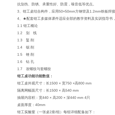
抗划伤、防锈、承重性好、防震，噪音低等优点。
3、钳工桌结合构件，应用50×50mm方钢管及1.2mm铁
4、★配套钳工多媒体课件适应全部的教学资料及实训指导书，
1.1 钳工概论
1.2 划 线
1.3 錾 削
1.4 锯 削
1.5 锉 削
1.6 钻 孔
1.7 攻螺纹与套螺纹
钳工桌功能功能数值：
钳工桌外观尺寸：长1500 × 宽750 ×高800 mm
隔离网幅面尺寸：长1500 × 高540 mm
抽屉内容积：宽440 × 高200 × 深440 mm 4只
桌面厚度：40mm
钳工
实验室
（一张桌2座/组）每组详细配备如下：