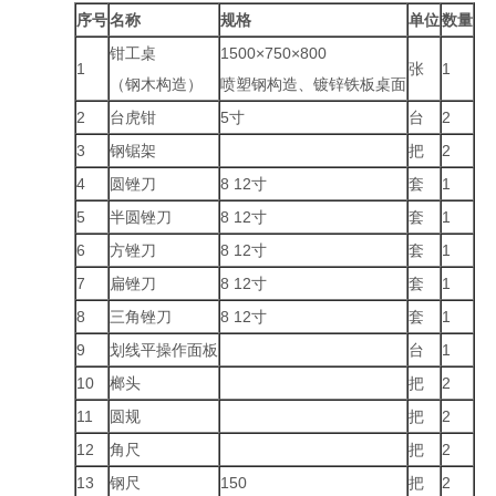
序号
名称
规格
单位
数量
钳工桌
1500×750×800
1
张
1
（钢木构造）
喷塑钢构造、镀锌铁板桌面
2
台虎钳
5寸
台
2
3
钢锯架
把
2
4
圆锉刀
8 12寸
套
1
5
半圆锉刀
8 12寸
套
1
6
方锉刀
8 12寸
套
1
7
扁锉刀
8 12寸
套
1
8
三角锉刀
8 12寸
套
1
9
划线平操作面板
台
1
10
榔头
把
2
11
圆规
把
2
12
角尺
把
2
13
钢尺
150
把
2