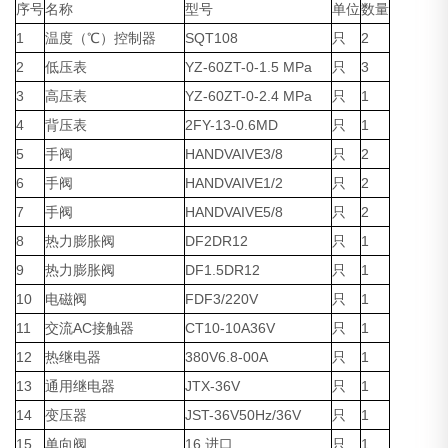
序号
名称
型号
单位
数量
1
温度（℃）控制器
SQT108
只
2
2
低压表
YZ-60ZT-0-1.5 MPa
只
3
3
高压表
YZ-60ZT-0-2.4 MPa
只
1
4
背压表
2FY-13-0.6MD
只
1
5
手阀
HANDVAIVE3/8
只
2
6
手阀
HANDVAIVE1/2
只
2
7
手阀
HANDVAIVE5/8
只
2
8
热力膨胀阀
DF2DR12
只
1
9
热力膨胀阀
DF1.5DR12
只
1
10
电磁阀
FDF3/220V
只
1
11
交流AC接触器
CT10-10A36V
只
1
12
热继电器
380V6.8-00A
只
1
13
通用继电器
JTX-36V
只
1
14
变压器
JST-36V50Hz/36V
只
1
15
单向阀
16 进口
只
1