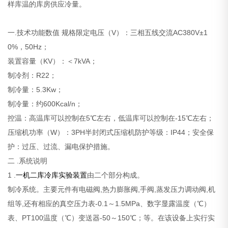
样库温的库房供应冷量。
一.技术功能数值
规格限定电压（V）：三相五线交流AC380V±1
0%，50Hz；
装置容量（KV）：＜7kVA；
制冷剂：R22；
制冷量：5.3Kw；
制冷量：约600Kcal/n；
控温：高温库可以控制在5℃左右，低温库可以控制在-15℃左右；
压缩机功率（W）：3PH半封闭式压缩机防护等级：IP44；安全保
护：过压、过流、漏电保护措施。
二 .系统说明
1 .
一机二库冷库实验装置
由二个部分构成。
制冷系统。主要元件有电磁阀,热力膨胀阀,手阀,蒸发压力调动阀,机
组等,还有相应的真空压力表-0.1～1.5MPa、数字显露温度（℃）
表、PT100温度（℃）变送器-50～150℃；等。在该设备上实行实