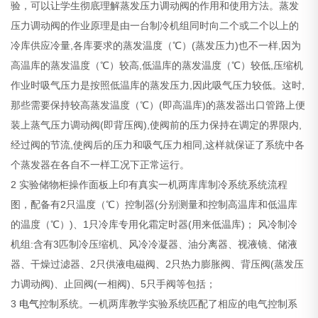
验，可以让学生彻底理解蒸发压力调动阀的作用和使用方法。蒸发
压力调动阀的作业原理是由一台制冷机组同时向二个或二个以上的
冷库供应冷量,各库要求的蒸发温度（℃）(蒸发压力)也不一样,因为
高温库的蒸发温度（℃）较高,低温库的蒸发温度（℃）较低,压缩机
作业时吸气压力是按照低温库的蒸发压力,因此吸气压力较低。这时,
那些需要保持较高蒸发温度（℃）(即高温库)的蒸发器出口管路上便
装上蒸气压力调动阀(即背压阀),使阀前的压力保持在调定的界限内,
经过阀的节流,使阀后的压力和吸气压力相同,这样就保证了系统中各
个蒸发器在各自不一样工况下正常运行。
2 实验储物柜操作面板上印有真实一机两库库制冷系统系统流程
图，配备有2只温度（℃）控制器(分别测量和控制高温库和低温库
的温度（℃）)、1只冷库专用化霜定时器(用来低温库)； 风冷制冷
机组:含有3匹制冷压缩机、风冷冷凝器、油分离器、视液镜、储液
器、干燥过滤器、2只供液电磁阀、2只热力膨胀阀、背压阀(蒸发压
力调动阀)、止回阀(一相阀)、5只手阀等包括；
3
电气
控制系统。一机两库教学实验系统匹配了相应的电气控制系