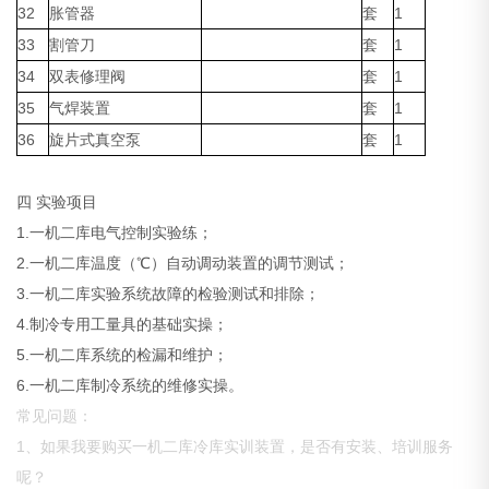
32
胀管器
套
1
33
割管刀
套
1
34
双表修理阀
套
1
35
气焊装置
套
1
36
旋片式真空泵
套
1
四 实验项目
1.一机二库电气控制实验练；
2.一机二库温度（℃）自动调动装置的调节测试；
3.一机二库实验系统故障的检验测试和排除；
4.制冷专用工量具的基础实操；
5.一机二库系统的检漏和维护；
6.一机二库制冷系统的维修实操。
常见问题：
1、如果我要购买一机二库冷库实训装置，是否有安装、培训服务
呢？