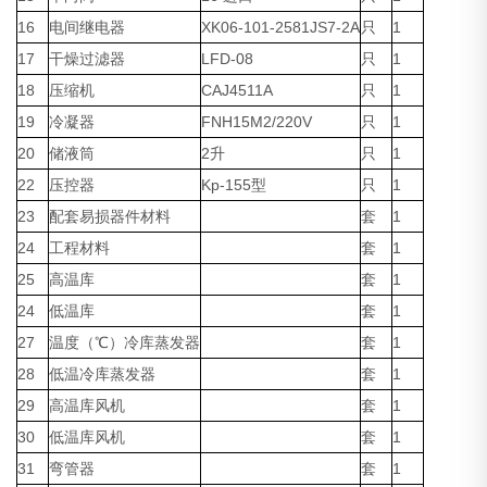
16
电间继电器
XK06-101-2581JS7-2A
只
1
17
干燥过滤器
LFD-08
只
1
18
压缩机
CAJ4511A
只
1
19
冷凝器
FNH15M2/220V
只
1
20
储液筒
2升
只
1
22
压控器
Kp-155型
只
1
23
配套易损器件材料
套
1
24
工程材料
套
1
25
高温库
套
1
24
低温库
套
1
27
温度（℃）冷库蒸发器
套
1
28
低温冷库蒸发器
套
1
29
高温库风机
套
1
30
低温库风机
套
1
31
弯管器
套
1