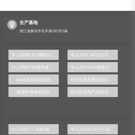
生产基地
浙江省丽水市石牛路262号2栋
中人ZRWLB-1网络综合布线实训装置
中人ZRJC-M7120平面磨床电气实训台（半实物）
中人ZRLY-36变风量通风与排烟实训装置
中人ZRYY-01便携式透明液压传动实验箱
plc传送带实训报告
列管传热系数测定实训台
微波炉维修实训台
卧式镗床电气技能实训装置
中人ZRTFT-188D通用电工、电子、电拖实验装置
中人ZRCH-02千斤顶测绘实验装置