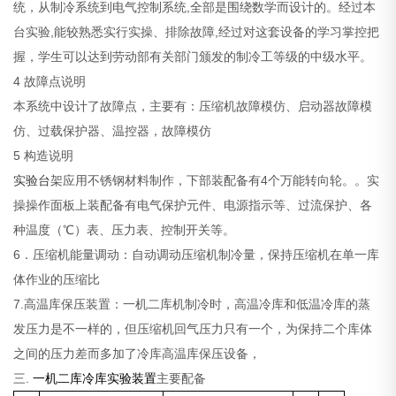
统，从制冷系统到电气控制系统,全部是围绕数学而设计的。经过本
台实验,能较熟悉实行实操、排除故障,经过对这套设备的学习掌控把
握，学生可以达到劳动部有关部门颁发的制冷工等级的中级水平。
4 故障点说明
本系统中设计了故障点，主要有：压缩机故障模仿、启动器故障模
仿、过载保护器、温控器，故障模仿
5 构造说明
实验台
架应用不锈钢材料制作，下部装配备有4个万能转向轮。。实
操操作面板上装配备有电气保护元件、电源指示等、过流保护、各
种温度（℃）表、压力表、控制开关等。
6．压缩机能量调动：自动调动压缩机制冷量，保持压缩机在单一库
体作业的压缩比
7.高温库保压装置：一机二库机制冷时，高温冷库和低温冷库的蒸
发压力是不一样的，但压缩机回气压力只有一个，为保持二个库体
之间的压力差而多加了冷库高温库保压设备，
三.
一机二库冷库实验装置
主要配备