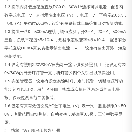
1.2 提供两路低压稳压直线DC0.0～30V/1A连续可调电源，配备有
数字式电压（V）表指示输出电压（V），电压（V）平稳度≤0.3%，
电流（A）平稳度≤0.3%，设定有短路软截止保护和自动恢复功能。
1.3 提供一路0～500mA连续可调恒流源，分2mA、20mA、500mA
三档，负载平稳度≤5×10-4 ，规格限定改变率≤５×10-4 ，配备有数
字式直线DCmA毫安表指示输出电流（A），设定有输出开路、短路
保护功能。
1.4 设定有照明220V/30W日光灯一盏，供实验照明用；还设定有22
0V/30W的日光灯灯管一支，将灯管的四个头引出以供实验用。
1.5 实验管理器：设定有设定实验时间、定时报警、切断电源等功
能；还可以自动记录与区分由于接线或实操错误所造成的漏电警
报、仪表超测量范围警报等。
1.6 设定有真有效值交流AC数字电压（V）表一只，测量界限0～50
0V，测量范围自动判别、自动变换，精确度0.5级，三位半数字显
露。
2、功率（W）输出函数发生器：