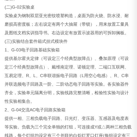
(二)G-02实验桌
实验桌为钢制双层亚光密纹喷塑构造，桌面为防火烧、防水浸、耐
磨损高密度板；左右设定有两个大抽屉（带锁），用来放置工量具
及图纸文档实训指导书。右边设定有放置示波器用的可拆卸搁板。
(三)实验结合套件箱式挂式模块件
1、G-03电子回路基础实验箱
提供基尔霍夫定律（可设定三个经典型故障点）、叠加原理（可设
定三个经典型故障点）、戴维南定理、诺顿定理、二端口互联网、
互易定理、R、L、C串联谐振电子回路（L用空心电感）、R、C串
并联选频电子回路及一阶、二阶动态电子回路等实验。各实验器件
齐全，实验单元隔离分明，实验线路完整清晰，检验性实验与设计
性实验相集合。
2、G-04交流AC电子回路实验箱
提供一相、三相负载电子回路、日光灯、变压器、互感器及电度表
等实验。负载为三个完全单独的灯组，可连接成Y或△两种三相负载
线路，每个灯组均设定有三个并联的白炽灯罗口灯座(每组设定有三