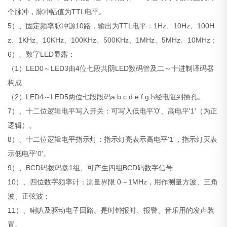
个脉冲，脉冲幅值为TTL电平。
5）、固定频率脉冲源10路，输出为TTL电平：1Hz、10Hz、100H
z、1KHz、10KHz、100KHz、500KHz、1MHz、5MHz、10MHz；
6）、数字LED显露：
（1）LED0～LED3由4位七段共阴LED数码管及二～十进制译码器
构成
（2）LED4～LED5两位七段段码a.b.c.d.e.f.g.h经电阻到插孔。
7）、十二位逻辑电平写入开关：可写入低电平'0'、高电平'1'（为正
逻辑）。
8）、十二位逻辑电平指示灯：指示灯亮表示高电平'1'，指示灯灭表
示低电平'0'。
9）、BCD码拨码盘1组、可产生四组BCD码数字信号
10）、四位数字频率计：测量界限 0～1MHz，用作测量方波、三角
波、正弦波；
11）、喇叭及驱动电子回路。是时钟报时、报警、音乐用的发声装
置。