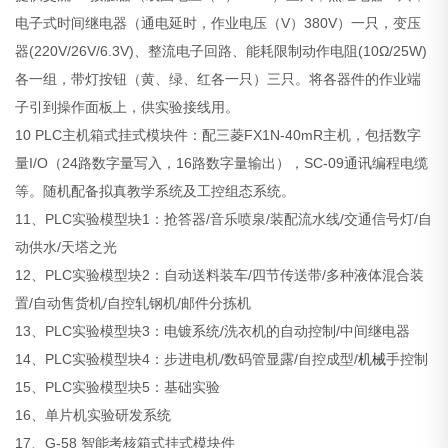
电子式时间继电器（通电延时，作业电压（V）380V）一只，变压
器(220V/26V/6.3V)、整流电子回路、能耗限制动作电阻(10Ω/25W)
各一组，带灯按钮（黄、绿、红各一只）三只。将各器件的作业端
子引到操作面板上，供实验接线用。
10 PLC主机箱式挂式模块件：配三菱FX1N-40mR主机，包括数字
量I/O（24路数字量写入，16路数字量输出），SC-09通讯编程电缆
等。随机配备拟真教学系统及工控组态系统。
11、PLC实验模型块1：抢答器/音乐喷泉/装配流水线/交通信号灯/自
动供水/天塔之光
12、PLC实验模型块2：自动送料装车/四节传送带/多种液体混合装
置/自动售货机/自控轧钢机/邮件分拣机
13、PLC实验模型块3：电镀系统/洗衣机的自动控制/中间继电器
14、PLC实验模型块4：步进电机/数码管显露/自控成型/
机械
手控制
15、PLC实验模型块5：基础实验
16、单片机实验研发系统
17、G-58 智能考核箱式挂式模块件