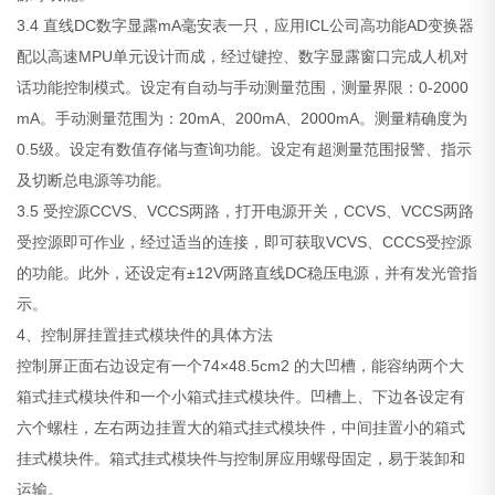
3.4 直线DC数字显露mA毫安表一只，应用ICL公司高功能AD变换器
配以高速MPU单元设计而成，经过键控、数字显露窗口完成人机对
话功能控制模式。设定有自动与手动测量范围，测量界限：0-2000
mA。手动测量范围为：20mA、200mA、2000mA。测量精确度为
0.5级。设定有数值存储与查询功能。设定有超测量范围报警、指示
及切断总电源等功能。
3.5 受控源CCVS、VCCS两路，打开电源开关，CCVS、VCCS两路
受控源即可作业，经过适当的连接，即可获取VCVS、CCCS受控源
的功能。此外，还设定有±12V两路直线DC稳压电源，并有发光管指
示。
4、控制屏挂置挂式模块件的具体方法
控制屏正面右边设定有一个74×48.5cm2 的大凹槽，能容纳两个大
箱式挂式模块件和一个小箱式挂式模块件。凹槽上、下边各设定有
六个螺柱，左右两边挂置大的箱式挂式模块件，中间挂置小的箱式
挂式模块件。箱式挂式模块件与控制屏应用螺母固定，易于装卸和
运输。