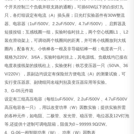
个开关控制三个负载并联支路的通断)，可插60W以下的白炽灯九
只，各灯组设定有电流（A）插头座；日光灯实验器件有30W整流
器、电容器（1uF/500V、2.2uF/500V、4.7uF/500V）、启辉器及
短接按钮；互感线圈一组，实验时临时挂上，两个空心线圈L1 、L2
装在滑动架上，可调动两个线圈间的距离，并可将小线圈放到大线
圈内，配备有大、小铁棒各一根及非导磁铝棒一根；电度表一只，
规格为220V、3/6A，实验时临时挂上，其电源线、负载线均已接在
电度表接线架的接线柱上，实验便利；铁芯变压器一只（50VA、36
V/220V），原副边均设定有保险丝方便电流（A）的测量试验，可
实行变压器原、副绕组同名端判别及变压器应用等实验。
3、G-05元件箱
设定有三组高压电容（每组1uF/500V、2.2uF/500V 、4.7uF/500V
高压电容各一只），用以改变功率（W）因数实验；提供实验所需
的各种元件，如电阻、二极管、发光管、稳压管、电位器及12V灯泡
等,还提供十进制可调电阻箱，阻值为0～99999.9Ω/2W。
4、G-06一相智能功率（W）、功率（W）因数表