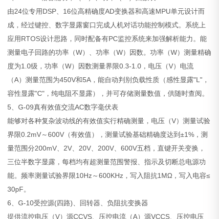
由24位专用DSP、16位高精确度AD变换器和高速MPU单元设计而
成，经过键控、数字显露窗口完成人机对话功能控制模式。系统上
应用RTOS设计思路，同时配备有PC监控系统来加强解析能力。能
测量电子回路的功率（W）、功率（W）因数。功率（W）测量精确
度为1.0级，功率（W）因数测量界限0.3-1.0，电压（V）电流
（A）测量范围为450V和5A，能自动判别负载性质（感性显露"L"，
容性显露"C"，纯电阻不显露），并可存储测量数值，供随时查阅。
5、G-09真有效值交流AC数字毫伏表
能够对各种复杂波动线的有效值实行精确测量，电压（V）测量试验
界限0.2mV～600V（有效值），测量试验基础精确度达到±1%，测
量范围分200mV、2V、20V、200V、600V五档，直键开关变换，
三位半数字显露，每档均有超测量范围警报、指示及切断总电源功
能。频率测量试验界限10Hz～600KHz，写入阻抗1MΩ，写入电容≤
30pF。
6、G-10受控源(四路)、回转器、负阻抗变换器
提供流控电压（V）源CCVS、压控电流（A）源VCCS、压控电压