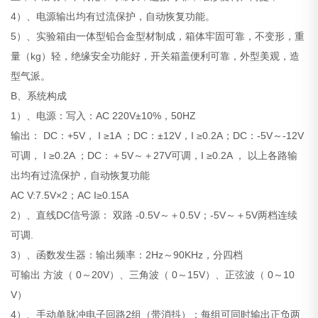
4）、电源输出均有过流保护，自动恢复功能。
5）、实验箱由一体型铅合金型材制成，箱体牢固可靠，不变形，重
量（kg）轻，绝缘安全功能好，开关箱盖便利可靠，外型美观，造
型气派。
B、系统构成
1）、电源：写入：AC 220V±10%，50HZ
输出： DC：+5V， I ≥1A ；DC：±12V，I ≥0.2A；DC：-5V～-12V
可调， I ≥0.2A ；DC：＋5V～＋27V可调，I ≥0.2A ， 以上各路输
出均有过流保护，自动恢复功能
AC V:7.5V×2；AC I≥0.15A
2）、直线DC信号源： 双路 -0.5V～＋0.5V；-5V～＋5V两档连续
可调.
3）、函数发生器：输出频率：2Hz～90KHz，分四档
可输出 方波（ 0～20V）、三角波（ 0～15V）、正弦波（ 0～10
V）
4）、手动单脉冲电子回路2组（带消抖）：每组可同时输出正负两