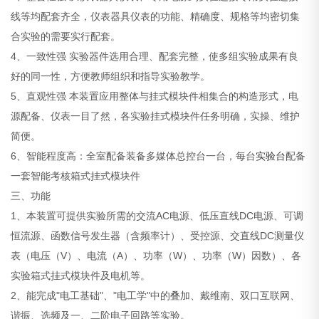
线等均配套齐全，仪表器具仪表的功能、精确度、规格等均密切集
合实验的需要实行配套。
4、一致性强 实验器件选用合理、配套完整，使多组实验成果有良
好的同一性，方便教师组织和指导实验教学。
5、直观性强 本装置应用整体与挂式模块件相集合的构造形式，电
源配备、仪表一目了然，各实验挂式模块件任务明确，实操、维护
简便。
6、智能程度高：全室配备装备多媒体总控台一台，每台
实验台
配备
一套智能考核箱式挂式模块件
三、功能
1、本装置可提供实验所需的交流AC电源、低压直线DC电源、可调
恒流源、函数信号发生器（含频率计）、受控源、交直线DC测量仪
表（电压（V）、电流（A）、功率（W）、功率（W）因数）、各
实验箱式挂式模块件及电机等。
2、能完成"电工基础"、"电工学"中的叠加、戴维南、双口互联网、
谐振、选频及一、二阶电子回路等实验。