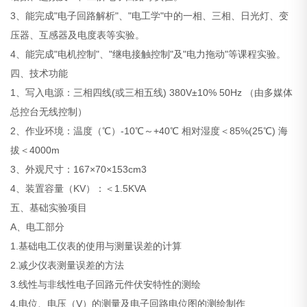
3、能完成"电子回路解析"、"电工学"中的一相、三相、日光灯、变
压器、互感器及电度表等实验。
4、能完成"电机控制"、"继电接触控制"及"电力拖动"等课程实验。
四、技术功能
1、写入电源：三相四线(或三相五线) 380V±10% 50Hz （由多媒体
总控台无线控制）
2、作业环境：温度（℃）-10℃～+40℃ 相对湿度＜85%(25℃) 海
拔＜4000m
3、外观尺寸：167×70×153cm3
4、装置容量（KV）：＜1.5KVA
五、基础实验项目
A、电工部分
1.基础电工仪表的使用与测量误差的计算
2.减少仪表测量误差的方法
3.线性与非线性电子回路元件伏安特性的测绘
4.电位、电压（V）的测量及电子回路电位图的测绘制作