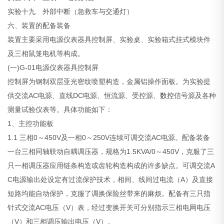
实验十九 外部中断（急救车与交通灯）
六、装置的配备装备
装置主要采用电源仪表器具控制屏、实验桌、实验箱式挂式模块件
及三相鼠笼电机等构成。
(一)G-01电源仪表器具控制屏
控制屏为钢制双层亚光密纹喷塑构造，金属铝操作面板。为实验提
供交流AC电源、直线DC电源、恒流源、受控源、
数控
信号源及各种
测量试验仪表等。具体功能如下：
1、主控功能板
1.1 三相0～450V及一相0～250V连续可调交流AC电源。配备装备
一台三相同轴联动自耦调压器，规格为1.5KVA/0～450V，克服了三
只一相调压器应用链条构造或齿轮构造构成的许多缺点。可调交流A
C电源输出处设定有过流保护技术，相间、线间过电流（A）及直接
短路均能自动保护，克服了调换保险丝带来的麻烦。配备有三只指
针式交流AC电压（V）表，经过变换开关可分别指示三相电网电压
（V）和三相调压输出电压（V）。