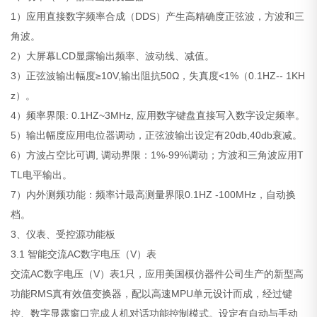
1）应用直接数字频率合成（DDS）产生高精确度正弦波，方波和三
角波。
2）大屏幕LCD显露输出频率、波动线、减值。
3）正弦波输出幅度≥10V,输出阻抗50Ω，失真度<1%（0.1HZ-- 1KH
z）。
4）频率界限: 0.1HZ~3MHz, 应用数字键盘直接写入数字设定频率。
5）输出幅度应用电位器调动，正弦波输出设定有20db,40db衰减。
6）方波占空比可调, 调动界限：1%-99%调动；方波和三角波应用T
TL电平输出。
7）内外测频功能：频率计最高测量界限0.1HZ -100MHz，自动换
档。
3、仪表、受控源功能板
3.1 智能交流AC数字电压（V）表
交流AC数字电压（V）表1只，应用美国模仿器件公司生产的新型高
功能RMS真有效值变换器，配以高速MPU单元设计而成，经过键
控、数字显露窗口完成人机对话功能控制模式。设定有自动与手动