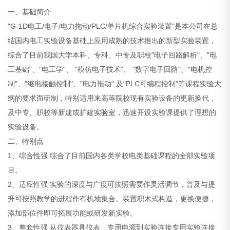
一、基础简介
"G-1D电工/电子/电力拖动/PLC/单片机综合实验装置"是本公司在总
结国内电工实验设备基础上应用成熟的技术推出的新型实验装置，
综合了目前我国大学本科、专科、中专及职校"电子回路解析"、"电
工基础"、"电工学"、 "模仿电子技术"、 "数字电子回路"、"
电机
控
制"、"继电接触控制"、"电力拖动" 及"PLC可编程控制"等课程实验大
纲的要求而研制，特别适用来高等院校现有实验设备的更新换代，
及中专、职校等新建或扩建
实验室
，迅速开设实验课提供了理想的
实验设备。
二、特别点
1、综合性强 综合了目前国内各类学校电类基础课程的全部实验项
目。
2、适应性强 实验的深度与广度可按照需要作灵活调节，普及与提
升可按照教学的进程作有机地集合。装置积木式构造，更换便捷，
添加部位件即可拓展功能或研发新实验。
3、整套性强 从仪表器具仪表、专用电源到实验连接专用实验连接