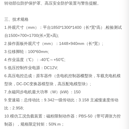
转动部位防护保护罩、高压安全防护装置与警告提醒。
三、技术规格
1.外观尺寸（mm）：平台1850*1300*1400（长*宽*高）,检验测试
台1500×700×1700(长×宽×高);
2.操作面板外观尺寸（mm）：1448×940mm（长*宽）;
3.位移脚轮：100*60mm;
4.作业温度（℃）：-40℃～+50℃;
5.低压控制作业电源：DC12V;
6.高压电控总成：原车器件（含电机控制器
模型
块，车载充电机模
型块，DC-DC变换器模型块，高压配电模型块）;
7.永磁同步电机最大功率（W）(kW) ：150
9.变速箱：总传动比：9.342一级传动比：3.158 主减慢速度传动
比：2.958;
10.模仿工况负载装置：磁粉限制动作器：PBS-50（带可调张力控
制器），规格限定转矩：50N.m；