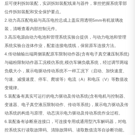
后可便利拆卸装配，实训拆卸装配线束与器件，掌控把握系统零部
位件拆卸装配和安全保护要点。
2.动力高压配电箱与高压电控总成上盖应用透明5mm有机玻璃改
装，清晰查看内部控制元件。
3.高压电源由动力电池和管理系统实验台提供，与动力电池和管理
系统实验台连体作业，配套连接电缆线，保留原车连接方法。
4.传动轴输出端两侧装配原车限制动作器(含有电子真空
液压
制系统)
与磁粉限制动作器工况模仿系统;模仿车辆负载系统，经过调节两端
负载大小，展示电驱动传动系统不一样工况下（启动、加快速度、
匀速、减慢速度、停车、爬坡等）电流（A）和电压（V）等数值改
变规律。
5.装配备有真实可运行的电力驱动及传动系统(含有电机与控制器、
变速器、电子真空液压限制动作、传动等系统)，展示电力驱动及传
动系统的构造与原理、动态演示电力驱动及传动系统作业过程。
6.装配备有诊断座连接口，可连接专用或通用型汽车解码器，对电
控系统实行读取故障码、清除故障码、读取数值流等自诊断功能。