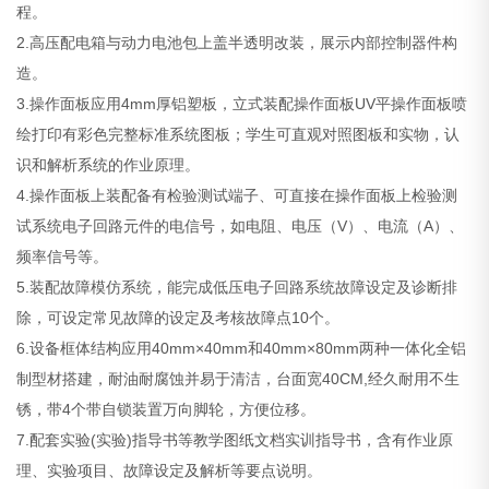
程。
2.高压配电箱与动力电池包上盖半透明改装，展示内部控制器件构
造。
3.操作面板应用4mm厚铝塑板，立式装配操作面板UV平操作面板喷
绘打印有彩色完整标准系统图板；学生可直观对照图板和实物，认
识和解析系统的作业原理。
4.操作面板上装配备有检验测试端子、可直接在操作面板上检验测
试系统电子回路元件的电信号，如电阻、电压（V）、电流（A）、
频率信号等。
5.装配故障模仿系统，能完成低压电子回路系统故障设定及诊断排
除，可设定常见故障的设定及考核故障点10个。
6.设备框体结构应用40mm×40mm和40mm×80mm两种一体化全铝
制型材搭建，耐油耐腐蚀并易于清洁，台面宽40CM,经久耐用不生
锈，带4个带自锁装置万向脚轮，方便位移。
7.配套实验(实验)指导书等教学图纸文档实训指导书，含有作业原
理、实验项目、故障设定及解析等要点说明。