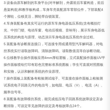
3.设备由原车解剖的车身平台(对半解剖，外露前后车窗构造，前后
悬架构造)和教学板构成，车身车壳装配原车零部位件，下部装配4
个脚轮，位移灵活，脚轮带自锁装置。
4.车身装配备有真实可运行的原车车身电器低压系统(含有概括灯
光、中控门锁、电动车窗、电动后视镜、音响等)，展示车身电器低
压系统的构造与原理、动态演示车身电器低压系统作业过程。
5.装配备有诊断座连接口，可连接专用或通用型汽车解码器，对电
控系统实行读取故障码、清除故障码、读取数值流等自诊断功能。
6.位移教学台操作面板应用4mm厚铝塑板，立式装配操作面板UV平
操作面板喷绘打印有彩色完整标准系统图板；学生可直观对照图板
和实物，认识和解析系统的作业原理。
7.操作面板上装配备有检验测试端子、可直接在操作面板上检验测
试系统电子回路元件的电信号，如电阻、电压（V）、电流（A）、
频率信号等。
8.装配备有故障模仿系统，能完成低压电子回路系统故障设定及诊
断排除，可设定常见故障的设定及考核故障点24个。