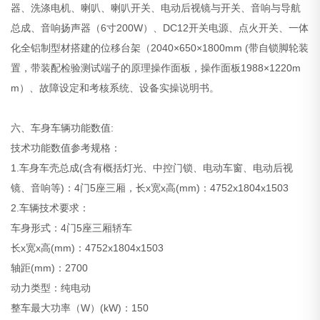
器、洗涤电机、喇叭、喇叭开关、电动后视镜与开关、音响与导航
总成、音响扬声器（6寸200W）、DC12开关电源、点火开关、一体
化全铝制型材搭建的位移台架（2040×650×1800mm (带自锁脚轮装
置，带装配检验测试端子的原理操作面板，操作面板1988×1220m
m）、故障设定和考核系统、设备实操说明书。
六、车身车辆功能数值:
技术功能数值参考规格：
1.车身车壳总成(含有概括灯光、中控门锁、电动车窗、电动后视
镜、音响等)：4门5座三厢，长x宽x高(mm)：4752x1804x1503
2.车辆技术要求：
车身形式：4门5座三厢轿车
长x宽x高(mm)：4752x1804x1503
轴距(mm)：2700
动力类型：纯电动
整车最大功率（W）(kW)：150