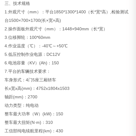
三、技术规格
1.外观尺寸（mm）：平台1850*1300*1400（长*宽*高）,检验测试
台1500×700×1700(长×宽×高)
2.操作面板外观尺寸（mm）：1448×940mm（长*宽）
3.位移脚轮：100*60mm
4.作业温度（℃）：-40℃～+50℃
5.低压控制作业电源：DC12V
6.电池容量（KV）(Ah)：150
7.平台的
车辆
技术要求：
车身形式：4门5座三厢轿车
长x宽x高(mm)：4752x1804x1503
轴距(mm)：2700
动力类型：纯电动
整车最大功率（W）(kW)：150
整车最大扭矩(N·m)：310
工信部纯电续航里程(km)：430