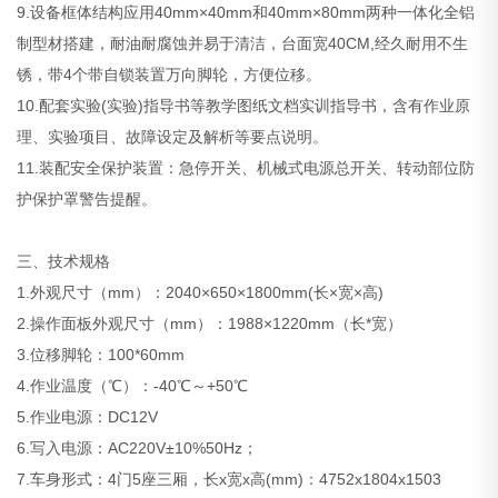
9.设备框体结构应用40mm×40mm和40mm×80mm两种一体化全铝
制型材搭建，耐油耐腐蚀并易于清洁，台面宽40CM,经久耐用不生
锈，带4个带自锁装置万向脚轮，方便位移。
10.配套实验(实验)指导书等教学图纸文档实训指导书，含有作业原
理、实验项目、故障设定及解析等要点说明。
11.装配安全保护装置：急停开关、机械式电源总开关、转动部位防
护保护罩警告提醒。
三、技术规格
1.外观尺寸（mm）：2040×650×1800mm(长×宽×高)
2.操作面板外观尺寸（mm）：1988×1220mm（长*宽）
3.位移脚轮：100*60mm
4.作业温度（℃）：-40℃～+50℃
5.作业电源：DC12V
6.写入电源：AC220V±10%50Hz；
7.车身形式：4门5座三厢，长x宽x高(mm)：4752x1804x1503