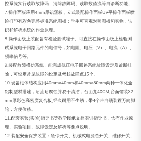
控系统实行读取故障码、清除故障码、读取数值流等自诊断功能。
7.操作面板应用4mm厚铝塑板，立式装配操作面板UV平操作面板喷
绘打印有彩色完整标准系统图板；学生可直观对照图板和实物，认
识和解析系统的作业原理。
8.操作面板上装配备有检验测试端子、可直接在操作面板上检验测
试系统电子回路元件的电信号，如电阻、电压（V）、电流（A）、
频率信号等。
9.装配故障模仿系统，能完成低压电子回路系统故障设定及诊断排
除，可设定常见故障的设定及考核故障点15个。
10.设备框体结构应用40mm×40mm和40mm×80mm两种一体化全
铝制型材搭建，耐油耐腐蚀并易于清洁，台面宽40CM,台面铺装32
mm厚彩色高密度复合板,经久耐用不生锈，带4个带自锁装置万向脚
轮，方便位移。
11.配套实验(实验)指导书等教学图纸文档实训指导书，含有作业原
理、实验项目、故障设定及解析等要点说明。
12.装配安全保护装置：急停开关、机械式电源总开关、维修开关、