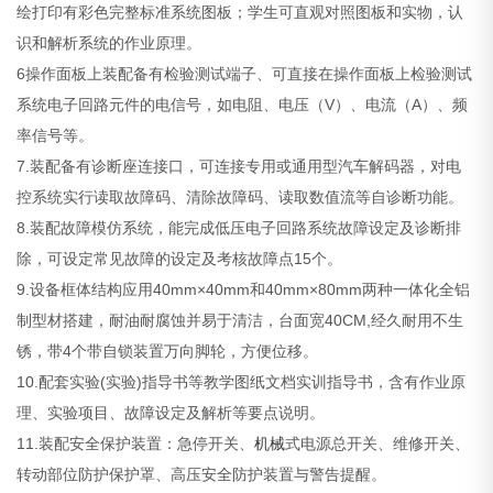
绘打印有彩色完整标准系统图板；学生可直观对照图板和实物，认
识和解析系统的作业原理。
6操作面板上装配备有检验测试端子、可直接在操作面板上检验测试
系统电子回路元件的电信号，如电阻、电压（V）、电流（A）、频
率信号等。
7.装配备有诊断座连接口，可连接专用或通用型汽车解码器，对电
控系统实行读取故障码、清除故障码、读取数值流等自诊断功能。
8.装配故障模仿系统，能完成低压电子回路系统故障设定及诊断排
除，可设定常见故障的设定及考核故障点15个。
9.设备框体结构应用40mm×40mm和40mm×80mm两种一体化全铝
制型材搭建，耐油耐腐蚀并易于清洁，台面宽40CM,经久耐用不生
锈，带4个带自锁装置万向脚轮，方便位移。
10.配套实验(实验)指导书等教学图纸文档实训指导书，含有作业原
理、实验项目、故障设定及解析等要点说明。
11.装配安全保护装置：急停开关、
机械
式电源总开关、维修开关、
转动部位防护保护罩、高压安全防护装置与警告提醒。