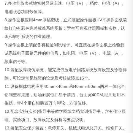
7.多功能仪表就地实时显露车速、电压（V）、档位、电流（A）、
电池状态功能数值等。
8.操作面板应用4mm厚铝塑板，立式装配操作面板UV平操作面板喷
绘打印有彩色完整标准系统图板；学生可直观对照图板和实物，认
识和解析系统的作业原理。
9.操作面板上装配备有检验测试端子、可直接在操作面板上检验测
试系统电子回路元件的电信号，如电阻、电压（V）、电流（A）、
频率信号等。
10.装配故障模仿系统，能完成低压电子回路系统故障设定及诊断排
除，可设定常见故障的设定及考核故障点15个。
11.设备框体结构应用40mm×40mm和40mm×80mm两种一体化全
铝制型材搭建，耐油耐腐蚀并易于清洁，台面宽40CM,经久耐用不
生锈，带4个带自锁装置万向脚轮，方便位移。
12.配套实验(实验)指导书等教学图纸文档实训指导书，含有作业原
理、实验项目、故障设定及解析等要点说明。
13.装配安全保护装置：急停开关、机械式电源总开关、维修开关、