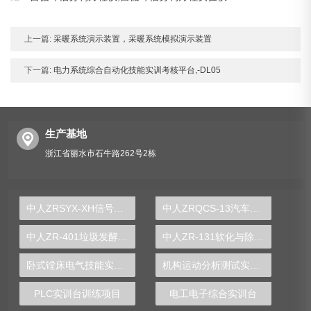
上一篇:
采暖系统演示装置，采暖系统模拟演示装置
下一篇:
电力系统综合自动化技能实训考核平台,-DL05
生产基地
浙江省丽水市石牛路262号2栋
中人ZRSYX-XH信号与系统实验箱
中人ZRQCS-13汽车传感器实验套件
中人ZR-401垃圾发酵实验装置
中人ZR-131软化与除盐实验装置
卧式镗床电气技能实训装置
机构运动分析测试实验台
PLC实训台训练项目
电工电子综合实训台