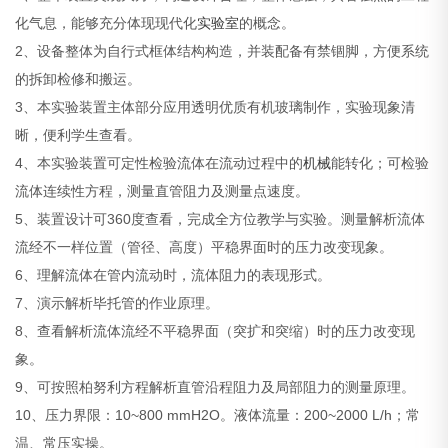
化气息，能够充分体现现代化
实验室
的概念。
2、设备整体为自行式框体结构构造，并装配备有禁锢脚，方便系统
的拆卸检修和搬运。
3、本实验装置主体部分应用透明优质有机玻璃制作，实验现象清
晰，便利学生查看。
4、本实验装置可定性检验流体在流动过程中的
机械
能转化；可检验
流体连续性方程，测量直管阻力及测量点速度。
5、装置设计可360度查看，完成全方位教学与实验。测量解析流体
流经不一样位置（管径、高度）平稳界面时的压力改变现象。
6、理解流体在管内流动时，流体阻力的表现形式。
7、演示解析毕托管的作业原理。
8、查看解析流体流经不平稳界面（突扩和突缩）时的压力改变现
象。
9、可按照柏努利方程解析直管沿程阻力及局部阻力的测量原理。
10、压力界限：10~800 mmH2O。液体流量：200~2000 L/h；常
温、常压实操。