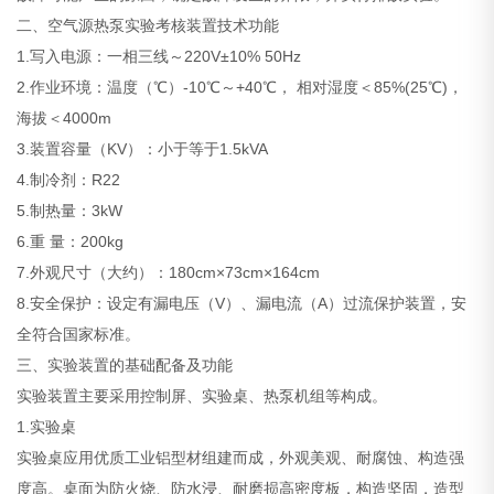
二、空气源热泵实验考核装置技术功能
1.写入电源：一相三线～220V±10% 50Hz
2.作业环境：温度（℃）-10℃～+40℃， 相对湿度＜85%(25℃)，
海拔＜4000m
3.装置容量（KV）：小于等于1.5kVA
4.制冷剂：R22
5.制热量：3kW
6.重 量：200kg
7.外观尺寸（大约）：180cm×73cm×164cm
8.安全保护：设定有漏电压（V）、漏电流（A）过流保护装置，安
全符合国家标准。
三、实验装置的基础配备及功能
实验装置主要采用控制屏、实验桌、热泵机组等构成。
1.实验桌
实验桌应用优质工业铝型材组建而成，外观美观、耐腐蚀、构造强
度高。桌面为防火烧、防水浸、耐磨损高密度板，构造坚固，造型