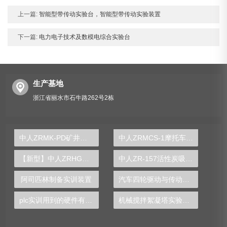
上一篇:
智能型带传动实验台，智能型带传动实验装置
下一篇:
电力电子技术及数模电综合实验台
生产基地
浙江省丽水市石牛路262号2栋
中人ZRMK-PD矿井供电系统模拟操作装置
中人ZRMCS-1摩托车整机电器示教板
【新型】中人ZRHGGY-19超滤膜分离实验装置
中人ZR-157活性炭吸附实验装置
阿司匹林制备实训装置
汽车四轮驱动与传动技术实验装置
plc实训用到的硬件有哪些
机械搅拌絮凝塔实验装置