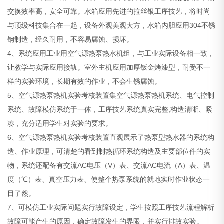
交换效率高，安全可靠。水箱应用先进的拉丝银工序技艺，将时尚
与顶级科技集合在一起，设备外观美观大方，水箱内胆应用304不锈
钢制造，经久耐用，不容易腐蚀、损坏。
4、系统应用工业用空气源热泵热水机组，与工业实际设备相一致，
让教学与实际应用接轨。室外主机应用加厚钣金烤漆型，耐受不一
样的实验环境，长期有效的作业，不会生锈腐蚀。
5、空气源热泵热机实验考核装置集空气源热泵热机系统、
电气
控制
系统、故障模仿系统于一体，工序技艺系统真实完整,构造清晰、紧
凑，充分适用学生对实验的要求。
6、空气源热泵热机实验考核装置直观展示了热泵型热水器的系统构
造、作业原理，可清楚的看到制热循环系统构造及主要部位件的实
物，系统还配备有交流AC电压（V）表、交流AC电流（A）表、温
度（℃）表、真空压力表、使整个热泵系统的就地实时作业状态一
目了然。
7、可模仿工业实际问题实行故障设定，学生按照工序技艺流程解析
故障可能产生的原因，确定故障发生的界限，并实行排故实验。