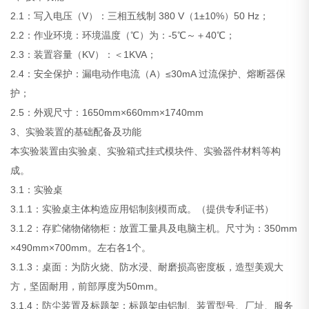
2.1：写入电压（V）：三相五线制 380 V（1±10%）50 Hz；
2.2：作业环境：环境温度（℃）为：-5℃～＋40℃；
2.3：装置容量（KV）：＜1KVA；
2.4：安全保护：漏电动作电流（A）≤30mA 过流保护、熔断器保
护；
2.5：外观尺寸：1650mm×660mm×1740mm
3、实验装置的基础配备及功能
本实验装置由实验桌、实验箱式挂式模块件、实验器件材料等构
成。
3.1：实验桌
3.1.1：实验桌主体构造应用铝制刻模而成。（提供专利证书）
3.1.2：存贮储物储物柜：放置工量具及电脑主机。尺寸为：350mm
×490mm×700mm。左右各1个。
3.1.3：桌面：为防火烧、防水浸、耐磨损高密度板，造型美观大
方，坚固耐用，前部厚度为50mm。
3.1.4：防尘装置及标题架：标题架由铝制、装置型号、厂址、服务