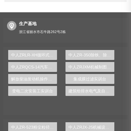
生产基地
浙江省丽水市石牛路262号2栋
中人ZRLR-XH循环式空调过程实验台
中人ZR-350除铁、除锰处理实验装置
中人ZRQCS-14汽车传感器系统实训装置
中人ZRJXM机械制图测绘模型大全
解放柴油发动机操作实验台
集成膜过滤实训台
变电二次安装工实训台
建筑给排水电气及自动化系统实验台
中人ZR-523粉尘粒径分布测定实验装置
中人ZRJX-JS机械设计课程创意组合实验平台