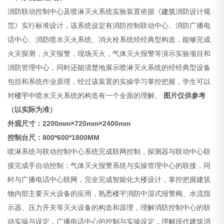
消防联动控制中心及喷淋灭火系统实验装置依据《
建筑
消防设计规
范》实行标准设计，该系统设定有消防控制联动中心、消防广播电
话中心、消防喷水灭火系统、消火栓系统经经典型构造，能够完成
火灾探测，火灾报警，现场灭火，气体灭火报警等演示实验项目和
消防管理中心，同时还能清楚地展示喷淋灭火系统的经经典型设备
包括和系统作业原理，经过该装置的实操学习掌控把握，学生可以
对
楼宇
中喷水灭火系统的构造有一个全面的理解。
图片仅供参考
（以实际为准）
外观尺寸：2200mm×720mm×2400mm
控制台尺：800*600*1800MM
喷淋系统与联动控制中心系统完成联网控制，探测器与联动中心联
接完成手自动控制；气体灭火报警系统与实操管理中心的联接，同
时与广播电话中心联网，完全完成智能化大楼设计，掌控把握建筑
物内部主要灭火设备的应用，熟悉楼宇消防中湿式报警阀、水流指
示器、压力开关等灭火设备的构造和原理，理解消防控制中心的联
动实操与设定，广播电话中心的控制与实操设定，理解现代建筑消