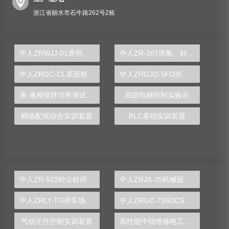
浙江省丽水市石牛路262号2栋
中人ZRWJJ-01透明液压与挖掘机实验台
中人ZR-207厌氧、好氧沉淀实验装置
中人ZRGC-CL表面粗糙度对比测量组合实验装置
中人ZRGJD-SFD步进、伺服控制综合实验装置
液-液相搅拌功率测试实验装置
四层电梯控制实验台
网络配线综合实训装置
PLC基础实训装置
中人ZR-523粉尘粒径分布测定实验装置
中人ZRJX-JS机械设计课程创意组合实验平台
中人ZRLY-TG停车场管理系统实训装置
中人ZRGC-735DCS分布式过程控制系统实训装置
气动元件控制实训装置
高性能中级维修电工技能实训装置,维修电工技能实验台,电工实训台-中人