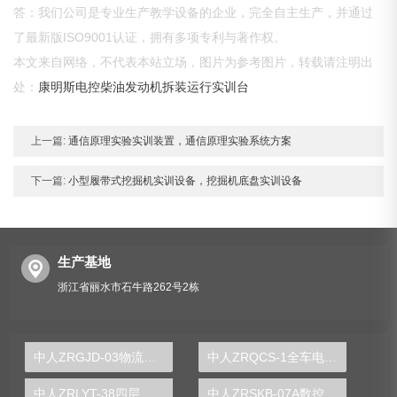
答：我们公司是专业生产教学设备的企业，完全自主生产，并通过
了最新版ISO9001认证，拥有多项专利与著作权。
本文来自网络，不代表本站立场，图片为参考图片，转载请注明出
处：
康明斯电控柴油发动机拆装运行实训台
上一篇:
通信原理实验实训装置，通信原理实验系统方案
下一篇:
小型履带式挖掘机实训设备，挖掘机底盘实训设备
生产基地
浙江省丽水市石牛路262号2栋
中人ZRGJD-03物流分拣实训台
中人ZRQCS-1全车电器示教板
中人ZRLYT-38四层电梯仿真模型
中人ZRSKB-07A数控铣床维修与加工技术实训考核装置