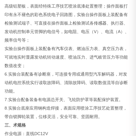
高级铝塑板，表面经特殊工序技艺喷涂底漆处置整理；操作面板打
印有永不褪色的彩色系统电子回路图，实验台操作面板上装配备有
检验测试端子、可直接在操作面板上检验测试各
传感器
、执行器、
发动机控制单元管脚的电信号，如电阻、电压（V）、电流（A）、
频率信号等；
实验台操作面板上装配备有
汽车
仪表、燃油压力表、真空压力表，
可就地实时显露发动机转动速度、喷油压力、进气岐管压力等功能
数值改变；
6.实验台装配备有诊断座，可连接专用或通用型汽车解码器，对发
动机电控系统实行读取故障码、清除故障码、读取数值流等自诊断
功能。
7.实验台配备装备有电源总开关、飞轮防护罩等装配保护装置。
8.实验台底座应用钢构造焊接，表面应用喷涂工序技艺处置整理，
带自锁脚轮装置，位移灵活，安全可靠、坚固耐用。
三、术规格
作业电源：直线DC12V