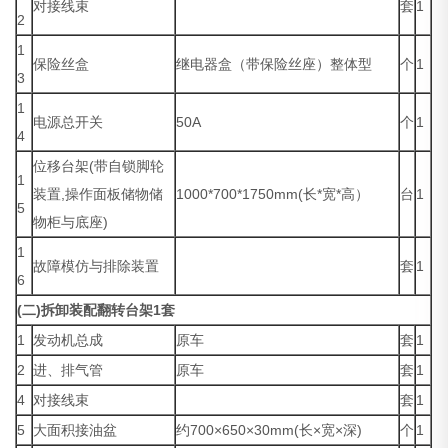
对接线束
套
1
2
1
保险丝盒
继电器盒（带保险丝座）整体型
个
1
3
1
电源总开关
50A
个
1
4
位移台架(带自锁脚轮
1
装置,操作面板储物储
1000*700*1750mm(长*宽*高）
台
1
5
物柜与底座)
1
故障模仿与排除装置
套
1
6
(二)拆卸装配翻转台架1套
1
发动机总成
原车
套
1
2
进、排气管
原车
套
1
4
对接线束
套
1
5
大面积接油盆
约700×650×30mm(长×宽×深)
个
1