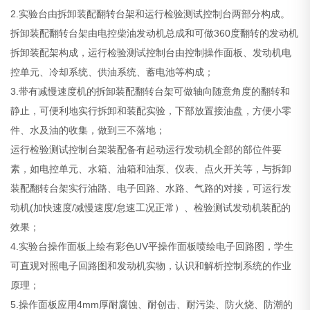
2.实验台由拆卸装配翻转台架和运行检验测试控制台两部分构成。
拆卸装配翻转台架由电控柴油发动机总成和可做360度翻转的发动机
拆卸装配架构成，运行检验测试控制台由控制操作面板、发动机电
控单元、冷却系统、供油系统、蓄电池等构成；
3.带有减慢速度机的拆卸装配翻转台架可做轴向随意角度的翻转和
静止，可便利地实行拆卸和装配实验，下部放置接油盘，方便小零
件、水及油的收集，做到三不落地；
运行检验测试控制台架装配备有起动运行发动机全部的部位件要
素，如电控单元、水箱、油箱和油泵、仪表、点火开关等，与拆卸
装配翻转台架实行油路、电子回路、水路、气路的对接，可运行发
动机(加快速度/减慢速度/怠速工况正常）、检验测试发动机装配的
效果；
4.实验台操作面板上绘有彩色UV平操作面板喷绘电子回路图，学生
可直观对照电子回路图和发动机实物，认识和解析控制系统的作业
原理；
5.操作面板应用4mm厚耐腐蚀、耐创击、耐污染、防火烧、防潮的