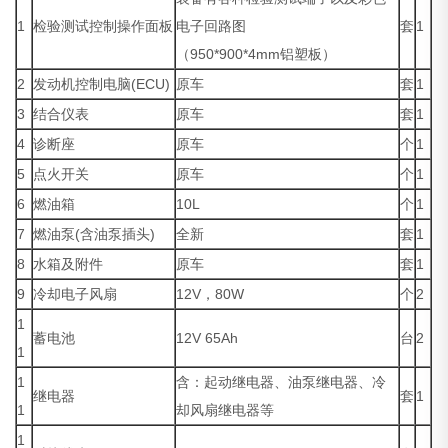
1
检验测试控制操作面板
电子回路图
套
1
（950*900*4mm铝塑板）
2
发动机控制电脑(ECU)
原车
套
1
3
结合仪表
原车
套
1
4
诊断座
原车
个
1
5
点火开关
原车
个
1
6
燃油箱
10L
个
1
7
燃油泵(含油泵插头)
全新
套
1
8
水箱及附件
原车
套
1
9
冷却电子风扇
12V，80W
个
2
1
蓄电池
12V 65Ah
台
2
1
1
含：起动继电器、油泵继电器、冷
继电器
套
1
1
却风扇继电器等
1