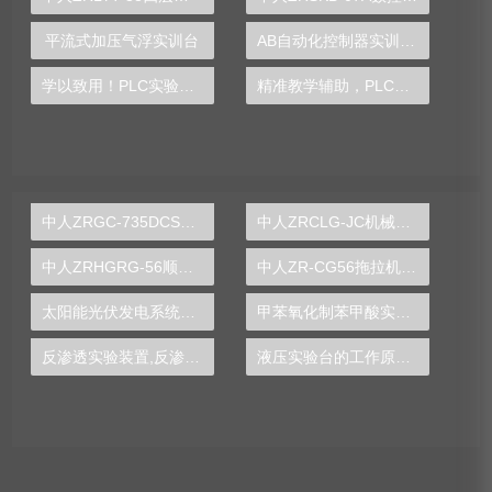
平流式加压气浮实训台
AB自动化控制器实训装置
学以致用！PLC实验台让学生在实验中领略自动化魅力
精准教学辅助，PLC实验台助你轻松掌握自动化技术
中人ZRGC-735DCS分布式过程控制系统实训装置
中人ZRCLG-JC机械基础陈列柜（触控语音解说，精制铝模型）
中人ZRHGRG-56顺逆流传热实验台
中人ZR-CG56拖拉机变速箱解剖模型
太阳能光伏发电系统实验实训装置,光伏发电系统实验装置-中人
甲苯氧化制苯甲酸实验装置
反渗透实验装置,反渗透实验设备
液压实验台的工作原理图片,机构运动方案设计实验设计方案模板