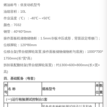
燃油标号：依发动机型号
油箱容积：10L
作业温度（℃）：-40℃～+50℃
颜色：7032
钢管：40*40*3mm
操作面板机储物储物柜：1.5mm冷板冲压成形，背面设定维修门；
位移脚轮：120*80mm
位移台架(带自锁脚轮装置,操作面板储物储物柜与底座)：1000*700*
1750mm(长*宽*高）
拆卸装配翻转架(带自锁脚轮装置)：约1300×600×800mm(长×宽×
高)
四、基础配备（每套）
序
单
数
名 称
规格型号
号
位
量
（一)运行检验测试控制台1套
装备有各种检验测试端子以及彩色