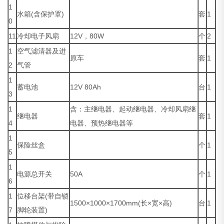
1
水箱(含保护罩)
套
1
0
11
冷却电子风扇
12V，80W
个
2
1
空气滤清器及进
原车
套
1
2
气管
1
蓄电池
12V 80Ah
台
1
3
1
含：主继电器、起动继电器、冷却风扇继
继电器
套
1
4
电器、预热继电器等
1
保险丝盒
个
1
5
1
电源总开关
50A
个
1
6
1
位移台架(带自锁
1500×1000×1700mm(长×宽×高)
台
1
7
脚轮装置)