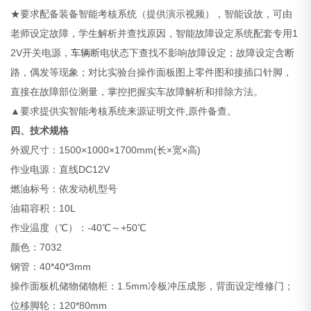
★要求配备装备智能考核系统（提供演示视频），智能设故，可由
老师设定故障，学生解析并查找原因，智能故障设定系统配套专用1
2V开关电源，
车辆
断电状态下查找不影响故障设定；故障设定含断
路，偶发等现象；对比实验台操作面板图上零件图和接插口针脚，
直接在故障部位测量，掌控把握实车故障解析和排除方法。
▲要求提供实智能考核系统来源证明文件,原件备查。
四、技术规格
外观尺寸：1500×1000×1700mm(长×宽×高)
作业电源：直线DC12V
燃油标号：依发动机型号
油箱容积：10L
作业温度（℃）：-40℃～+50℃
颜色：7032
钢管：40*40*3mm
操作面板机储物储物柜：1.5mm冷板冲压成形，背面设定维修门；
位移脚轮：120*80mm