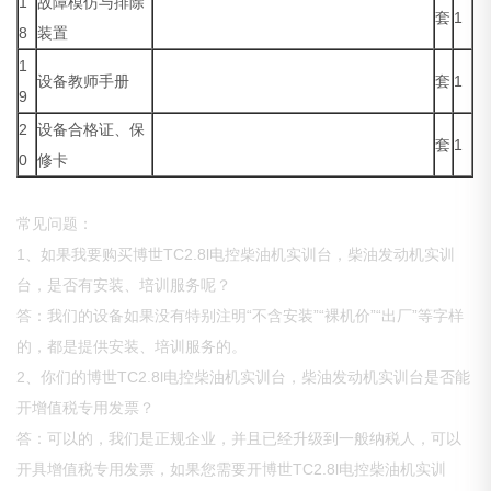
1
故障模仿与排除
套
1
8
装置
1
设备教师手册
套
1
9
2
设备合格证、保
套
1
0
修卡
常见问题：
1、如果我要购买博世TC2.8l电控柴油机实训台，柴油发动机实训
台，是否有安装、培训服务呢？
答：我们的设备如果没有特别注明“不含安装”“裸机价”“出厂”等字样
的，都是提供安装、培训服务的。
2、你们的博世TC2.8l电控柴油机实训台，柴油发动机实训台是否能
开增值税专用发票？
答：可以的，我们是正规企业，并且已经升级到一般纳税人，可以
开具增值税专用发票，如果您需要开博世TC2.8l电控柴油机实训