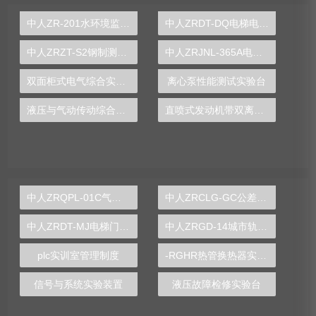
中人ZR-201水环境监测与治理技术综合实训平台
中人ZRDT-DQ电梯电气安装与调试实训考核装置
中人ZRZT-S2钢制测绘实训装置
中人ZRJNL-365A电子创新设计及电工实验装置
双面柜式电气综合实训台
离心泵性能测试实验台
液压与气动传动综合实训装置
直喷式发动机带双离合变速器综合实训台
中人ZRQPL-01C气动与PLC控制实训台
中人ZRCLG-GC公差配合示教陈列柜
中人ZRDT-MJ电梯门机构安装与调试实训装置
中人ZRGD-14城市轨道交通安全管理仿真软件
plc实训室管理制度
-RGHR热管换热器实验装置,热管换热器实验装置
信号与系统实验装置
液压故障检修实验台