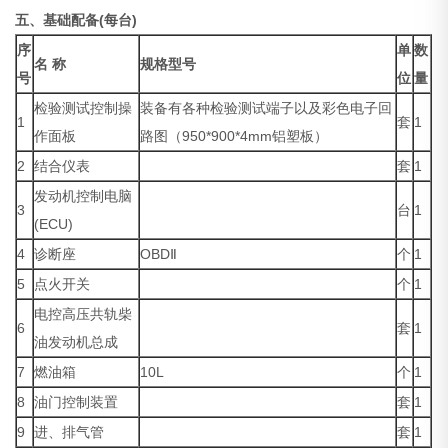
五、基础配备(每台)
序
单
数
名 称
规格型号
号
位
量
检验测试控制操
装备有各种检验测试端子以及彩色电子回
1
套
1
作面板
路图（950*900*4mm铝塑板）
2
结合仪表
套
1
发动机控制电脑
3
台
1
(ECU)
4
诊断座
OBDⅡ
个
1
5
点火开关
个
1
电控高压共轨柴
6
套
1
油发动机总成
7
燃油箱
10L
个
1
8
油门控制装置
套
1
9
进、排气管
套
1