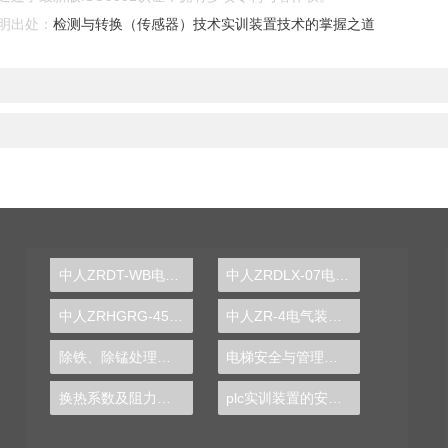
明出处：
检测与转换（传感器）技术实训装置技术的掌握之道
中人ZRDT-WB电梯安装、维修与保养实训考核装置
中人ZRDLX-07电测仪表实训装置
中人ZRHGRG-45空调制冷换热综合实验装置
中人ZR-4电气装配实训台
除铁、除锰处理实验装置
电梯安全与管理教学实训台
换热系数及阻力实训装置
plc实训装置的安全操作规范