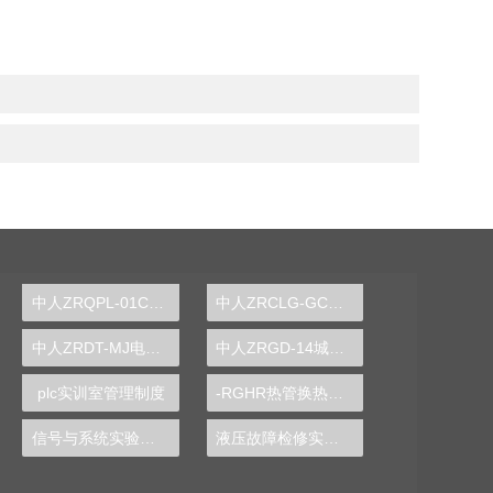
中人ZRQPL-01C气动与PLC控制实训台
中人ZRCLG-GC公差配合示教陈列柜
中人ZRDT-MJ电梯门机构安装与调试实训装置
中人ZRGD-14城市轨道交通安全管理仿真软件
plc实训室管理制度
-RGHR热管换热器实验装置,热管换热器实验装置
信号与系统实验装置
液压故障检修实验台