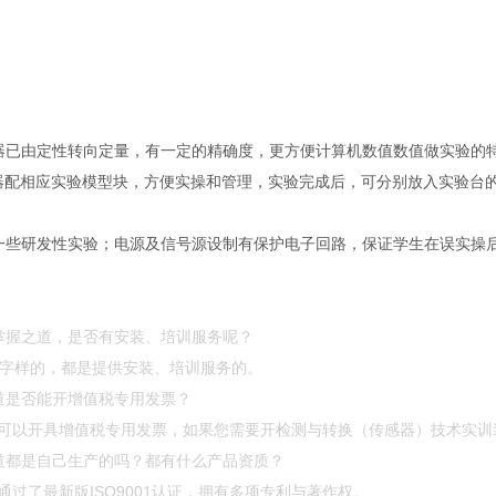
器已由定性转向定量，有一定的精确度，更方便计算机数值数值做实验的
器配相应实验模型块，方便实操和管理，实验完成后，可分别放入实验台
一些研发性实验；电源及信号源设制有保护电子回路，保证学生在误实操
掌握之道，是否有安装、培训服务呢？
”等字样的，都是提供安装、培训服务的。
道是否能开增值税专用发票？
可以开具增值税专用发票，如果您需要开检测与转换（传感器）技术实训
道都是自己生产的吗？都有什么产品资质？
过了最新版ISO9001认证，拥有多项专利与著作权。