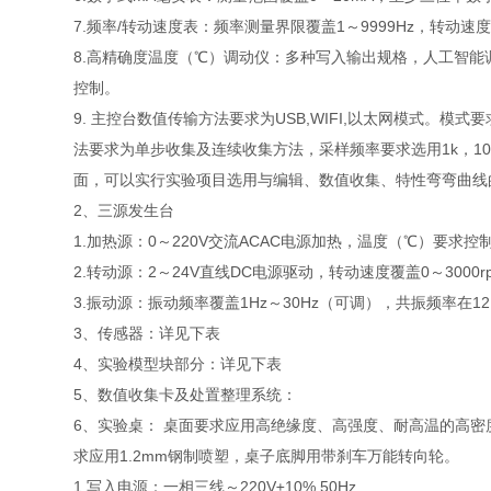
7.频率/转动速度表：频率测量界限覆盖1～9999Hz，转动速度
8.高精确度温度（℃）调动仪：多种写入输出规格，人工智能
控制。
9. 主控台数值传输方法要求为USB,WIFI,以太网模式。
法要求为单步收集及连续收集方法，采样频率要求选用1k，10
面，可以实行实验项目选用与编辑、数值收集、特性弯弯曲线
2、三源发生台
1.加热源：0～220V交流ACAC电源加热，温度（℃）要求控
2.转动源：2～24V直线DC电源驱动，转动速度覆盖0～3000r
3.振动源：振动频率覆盖1Hz～30Hz（可调），共振频率在12
3、传感器：详见下表
4、实验模型块部分：详见下表
5、数值收集卡及处置整理系统：
6、实验桌： 桌面要求应用高绝缘度、高强度、耐高温的高
求应用1.2mm钢制喷塑，桌子底脚用带刹车万能转向轮。
1.写入电源：一相三线～220V±10% 50Hz