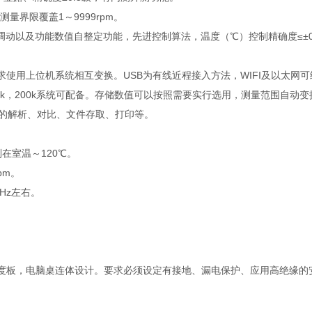
测量界限覆盖1～9999rpm。
调动以及功能数值自整定功能，先进控制算法，温度（℃）控制精确度≤±0
模式要求使用上位机系统相互变换。USB为有线近程接入方法，WIFI及以
k，200k系统可配备。存储数值可以按照需要实行选用，测量范围自动变换
的解析、对比、文件存取、打印等。
制在室温～120℃。
pm。
Hz左右。
密度板，电脑桌连体设计。要求必须设定有接地、漏电保护、应用高绝缘