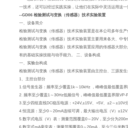
一技术，还可以经过实践实操，让他们在实际中灵活运用这一
--GD06 检验测试与变换（传感器）技术实验装置
一、设备简介
检验测试与变换（传感器）技术实验装置是在本公司多年生产
检验测试与变换（传感器）技术实验装置主要用来各大、中专院校
检验测试与变换（传感器）技术实验装置应用的传感器大部分
有的基础实操技能与动手能力。
二、设备构成
一、
实验台
构成
检验测试与变换（传感器）技术实验装置由主控台、三源发生
1、主控台部分
1.信号发生器：频率至少覆盖1k～10kHz ，峰峰值最低覆盖界限
2. 频率至少覆盖1～30Hz低频信号，峰峰值最低覆盖界限VP
3.至少四组直线DC稳压电源：+24V,±15V、+5V、±2～±
4.恒流源：至少0～20mA连续可调，最大输出电压（V）≥12
5.数字式电压（V）表：测量范围覆盖0～20V，至少分为200m
6.数字式mA毫安表：测量范围覆盖0～20mA，至少三位半数