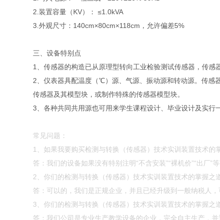
2.装置容量（KV）： ≤1.0kVA
3.外观尺寸：140cm×80cm×118cm，允许偏差5%
三、设备特别点
1、传感器的构造已从原理型转向工业检验测试传感器，传感
2、仪表器具配温度（℃）源、气源、振动源和转动源。传感
传感器及其模型块，或制作特殊的传感器模型块。
3、各种共同共用源也可用来学生课程设计、毕业设计及实行
常见问题：
1、如果我要购买检测与转换（传感器）技术实训装置技术的
答：我们的设备如果没有特别注明“不含安装”“裸机价”“出厂
2、你们的检测与转换（传感器）技术实训装置技术的掌握之
答：可以的，我们是正规企业，并且已经升级到一般纳税人，
3、你们的检测与转换（传感器）技术实训装置技术的掌握之
答：我们公司是专业生产教学设备的企业，完全自主生产，并通