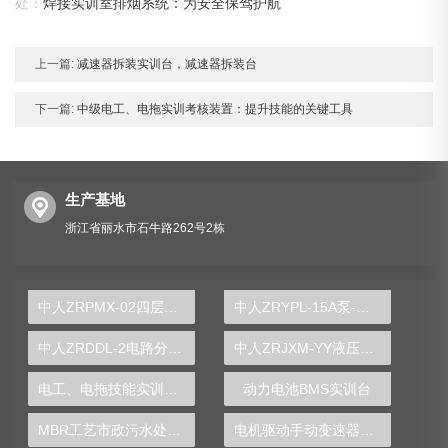
处：
焊接实训室排烟系统：为安全保驾护航
上一篇:
减速器拆装实训台，减速器拆装台
下一篇:
中级电工、电拖实训考核装置：提升技能的关键工具
生产基地
浙江省丽水市石牛路262号2栋
中人ZRPMX-02四层电梯控制对象
中人ZRYPL-15A泵-缸驱动闭式液压实验台
中人ZRDDL-2电路分析与电力电子技术实验装置
中人ZRJXM-YY液压传动、液压回路模型
电工、电拖技能实训装置
动力电池BMS实训台
MBR工艺市政污水处理实验装置
电机驱动手动变速器解剖运行实训台