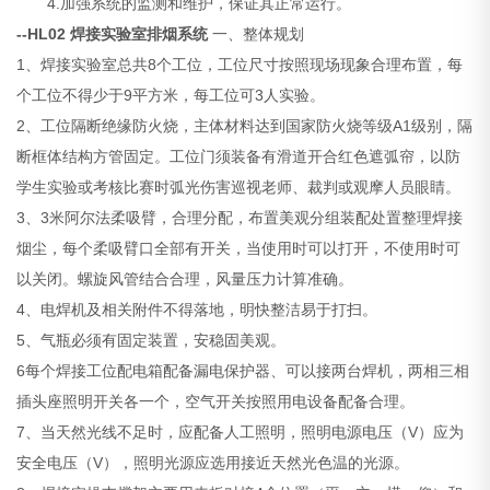
4.加强系统的监测和维护，保证其正常运行。
--HL02 焊接实验室排烟
系统
一、整体规划
1、焊接实验室总共8个工位，工位尺寸按照现场现象合理布置，每
个工位不得少于9平方米，每工位可3人实验。
2、工位隔断绝缘防火烧，主体材料达到国家防火烧等级A1级别，隔
断框体结构方管固定。工位门须装备有滑道开合红色遮弧帘，以防
学生实验或考核比赛时弧光伤害巡视老师、裁判或观摩人员眼睛。
3、3米阿尔法柔吸臂，合理分配，布置美观分组装配处置整理焊接
烟尘，每个柔吸臂口全部有开关，当使用时可以打开，不使用时可
以关闭。螺旋风管结合合理，风量压力计算准确。
4、电焊机及相关附件不得落地，明快整洁易于打扫。
5、气瓶必须有固定装置，安稳固美观。
6每个焊接工位配电箱配备漏电保护器、可以接两台焊机，两相三相
插头座照明开关各一个，空气开关按照用电设备配备合理。
7、当天然光线不足时，应配备人工照明，照明电源电压（V）应为
安全电压（V），照明光源应选用接近天然光色温的光源。