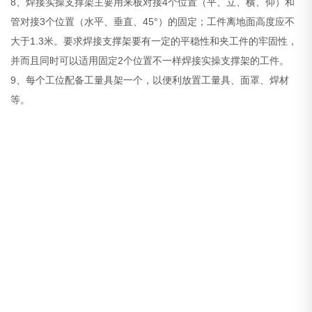
8、焊接实操支撑架主要用来板对接4个位置（平、立、横、仰）和
管对接3个位置（水平、垂直、45°）的固定；工件离地面高度应不
大于1.3米。要求焊接支撑架要有一定的平稳性和夹工件的牢固性，
并而且同时可以适用固定2个位置不一样焊接实操支撑架的工件。
9、每个工位配备工量具架一个，以便利放置工量具、面罩、焊材
等。