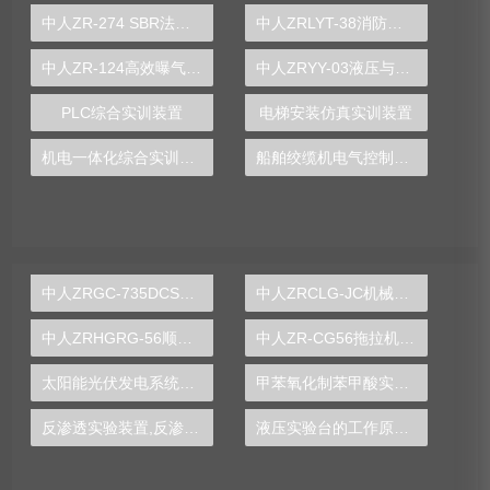
中人ZR-274 SBR法间歇式生物处理实验装置
中人ZRLYT-38消防技能培训专用仿真电梯模型
中人ZR-124高效曝气机实验装置
中人ZRYY-03液压与气动传动综合实验台
PLC综合实训装置
电梯安装仿真实训装置
机电一体化综合实训设备
船舶绞缆机电气控制实训装置
中人ZRGC-735DCS分布式过程控制系统实训装置
中人ZRCLG-JC机械基础陈列柜（触控语音解说，精制铝模型）
中人ZRHGRG-56顺逆流传热实验台
中人ZR-CG56拖拉机变速箱解剖模型
太阳能光伏发电系统实验实训装置,光伏发电系统实验装置-中人
甲苯氧化制苯甲酸实验装置
反渗透实验装置,反渗透实验设备
液压实验台的工作原理图片,机构运动方案设计实验设计方案模板