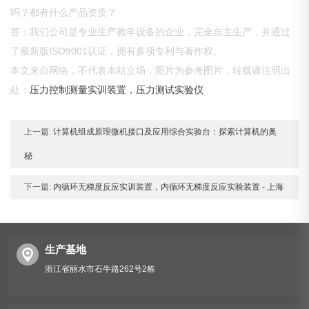
吗？都有什么产品资质？
答：我们公司是专业生产教学设备的企业，完全自主生产，并通过
了最新版ISO9001认证，拥有多项专利与著作权。
本文来自网络，不代表本站立场，图片为参考图片，转载请注明出
处：
压力控制测量实训装置，压力测试实验仪
上一篇:
计算机组成原理微机接口及应用综合实验台：探索计算机的奥
秘
下一篇:
内循环无梯度反应实训装置，内循环无梯度反应实验装置 - 上海
生产基地
浙江省丽水市石牛路262号2栋