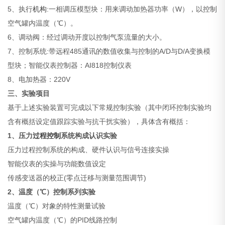
5、执行
机构
:一相调压模型块：用来调动加热器功率（W），以控制
空气罐内温度（℃）。
6、调动阀：经过调动开度以控制气泵流量的大小。
7、控制系统:带远程485通讯的数值收集与控制的A/D与D/A变换模
型块；智能仪表控制器：AI818控制仪表
8、电加热器：220V
三、实验项目
基于上述实验装置可完成以下常规控制实验（其中闭环控制实验均
含有概括设定值跟踪实验与抗干扰实验），具体含有概括：
1
、压力
过程控制
系统构成认识实验
压力过程控制系统的构成、硬件认识与信号连接实操
智能仪表的实操与功能数值设定
传感变送器的校正(零点迁移与测量范围调节)
2
、温度（℃）控制系列实验
温度（℃）对象的特性测量试验
空气罐内温度（℃）的PID线路控制