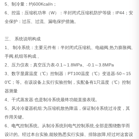
5、制冷量：约600Kcal/n；
6、控温：压缩机功率（W）：半封闭式压缩机防护等级：IP44；安
全保护：过压、过流、漏电保护措施。
三、 系统说明构成
1、 制冷系统：主要元件有：半封闭式压缩机、电磁阀,热力膨胀阀,
手阀,机组等构成 ,
2、压力仪表：真空压力表-0.1～1.8MPa、-0.1～3.8MPa
3、数字显露温度（℃）控制器：PT100温度（℃）变送器-50～15
0℃；等。在该设备上实行实验控制，实配备有1只温度（℃）控制
器测量
4、干式蒸发器:也是制冷系统最终功能直接表现。
5、风冷冷凝器机组:为压缩机散热降温，保证制冷系统过冷度，其
作用关键。
6、
电气
控制系统。从制冷系统到电气控制系统,全部是围绕数学而
设计的。经过本台实验,能较熟悉实行实操、排除故障,经过对这套设