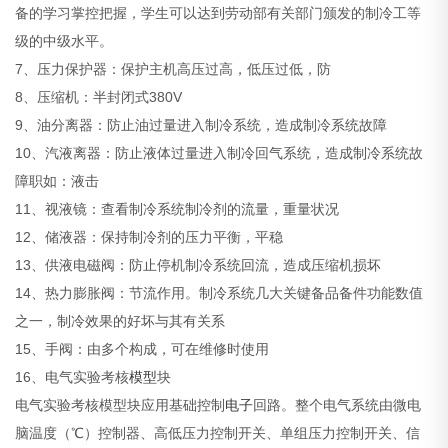
备的学习掌控把握，学生可以达到劳动部有关部门颁发的制冷工等
级的中级水平。
7、压力保护器：保护主机高压过高，低压过低，防
8、压缩机：半封闭式380V
9、油分离器：防止油过量进入制冷系统，造成制冷系统故障
10、汽液离器：防止液体过量进入制冷回气系统，造成制冷系统故
障职如：液击
11、视液镜：查看制冷系统制冷剂的流量，重量状况
12、储液器：保持制冷剂的压力平衡，平稳
13、供液电磁阀：防止停机制冷系统回流，造成压缩机损坏
14、热力膨胀阀：节流作用。制冷系统几大关键备品备件功能数值
之一，制冷效果的好坏与其有关系
15、手阀：由多个构成，可在维修时使用
16、电气实验考核
模型
块
电气实验考核模型块应用基础控制
电子
回路。整个电气系统由微电
脑温度（℃）控制器、高低压力控制开关、单组压力控制开关、信