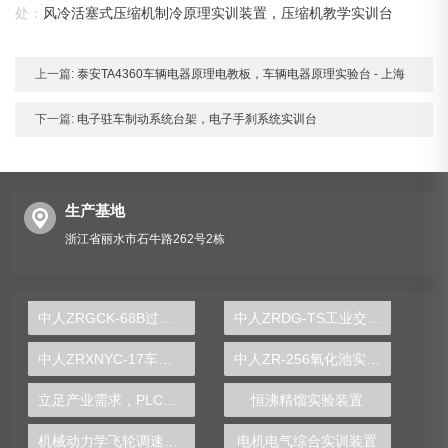
处：
风冷活塞式压缩机制冷原理实训装置，压缩机教学实训台
上一篇:
泰安TA4360车辆电器原理电教板，车辆电器原理实验台 - 上海
下一篇:
电子驻车制动系统台架，电子手刹系统实训台
生产基地
浙江省丽水市石牛路262号2栋
中人ZRGCK-68B过程控制综合实验装置
中人ZRDG-TS工业交直流调速系统实训装置
中人ZRXNYC-17车用交流永磁电动机及控制示教板
中人ZR-256氧化池实验装置
立足产业需求，PLC实验台助力学子就业高峰
恒沸精馏实验装置
机械动力学飞轮调速波动实验台
电机电气综合实训装置