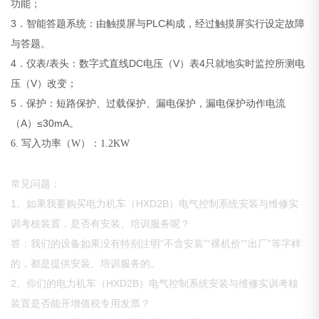
功能；
3．智能答题系统：由触摸屏与PLC构成，经过触摸屏实行设定故障
与答题。
4．仪表/表头：数字式直线DC电压（V）表4只就地实时监控所测电
压（V）改变；
5．保护：短路保护、过载保护、漏电保护，漏电保护动作电流
（A）≤30mA。
6. 写入
功率（W）：
1.2KW
常见问题：
1、如果我要购买电力机车（HXD2B）电气控制系统安装与维修实
训考核装置，是否有安装、培训服务呢？
答：我们的设备如果没有特别注明“不含安装”“裸机价”“出厂”等字样
的，都是提供安装、培训服务的。
2、你们的电力机车（HXD2B）电气控制系统安装与维修实训考核
装置是否能开增值税专用发票？