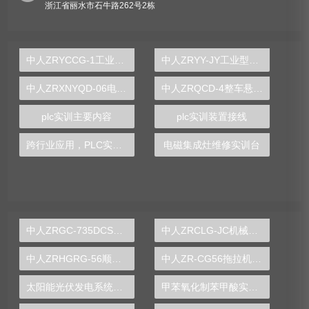
浙江省丽水市石牛路262号2栋
中人ZRYCCG-1工业传感器检测创新实验台
中人ZRYY-JY工业型液压传动实验台
中人ZRXNYQD-06电动车永磁同步电机与控制器实训台(带BMS）
中人ZRQCD-4整车悬架结构系统展示与拆装实训台
plc实训主要内容
plc实训装置接线
跨行业应用，PLC实验台开启自动化技术赋能之旅
电磁集成灶维修实训台
中人ZRGC-735DCS分布式过程控制系统实训装置
中人ZRCLG-JC机械基础陈列柜（触控语音解说，精制铝模型）
中人ZRHGRG-56顺逆流传热实验台
中人ZR-CG56拖拉机变速箱解剖模型
太阳能光伏发电系统实验实训装置,光伏发电系统实验装置-中人
甲苯氧化制苯甲酸实验装置