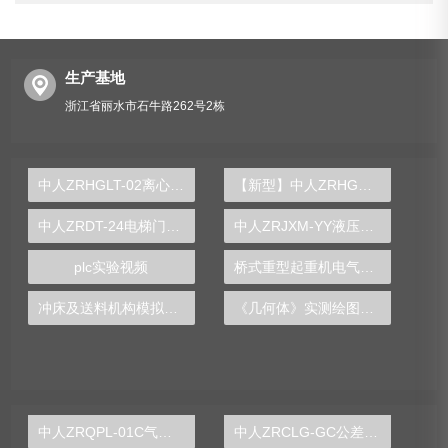
生产基地
浙江省丽水市石牛路262号2栋
中人ZRHGLT-02离心泵综合实验装置
【新型】中人ZRHGGY-21双驱动搅拌器测定气―液传质系数实验装置
中人ZRDT-24电梯门继电器控制实训装置
中人ZRJXM-YY液压传动、液压回路模型
plc实验视频
桥式重型起重机电气实训台
冲床及送料机构模拟实验装置
《几何体》实测绘图实训装置
中人ZRQPL-01C气动与PLC控制实训台
中人ZRCLG-GC公差配合示教陈列柜