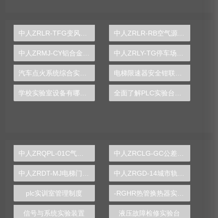
中人ZRLR-TFG变风量中央空调系统实训装置
中人ZRLR-RB空气源热泵性能实验台
中人ZRMJ-CY铝合金冲压模具模型
中人ZRLY-TG停车场管理系统实训装置
汽车点火系统综合实训装置
电梯限速器安全钳联动机构实验台
学校实验室设备有哪些类型的
全面了解PLC实验台的功能与操作技巧
中人ZRQPL-01C气动与PLC控制实训台
中人ZRCLG-GC公差配合示教陈列柜
中人ZRDT-MJ电梯门机构安装与调试实训装置
中人ZRGD-14城市轨道交通安全管理仿真软件
plc实训室管理制度
-RGHR热管换热器实验装置,热管换热器实验装置
信号与系统实验装置
液压故障检修实验台