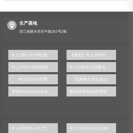
生产基地
浙江省丽水市石牛路262号2栋
中人ZRLY-PYA防烟排烟系统控制实训装置
【新型】中人ZRHGGY-19反渗透膜制纯水实验装置
中人ZRJX-HDP回转体动平衡实验台
中人ZRLR-528蓄冷空调制冷实训装置
PLC实训台报警
流体静力学实训台
变电站综合自动化实验台
新能源车电动空调实训台
中人ZRQPL-01C气动与PLC控制实训台
中人ZRCLG-GC公差配合示教陈列柜