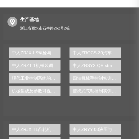
生产基地
浙江省丽水市石牛路262号2栋
中人ZRJX-LS螺栓与螺栓组联接综合测试实验台
中人ZRQCS-30汽车电动座椅示教板
中人ZRZT-1机械装调技术综合实训装置
中人ZRSYX-QR stm32嵌入式技术实验箱
现代工业控制系统的核心——PLC实验台原理与应用
四轴机械手控制实训装置
机械集成及参数可视化分析实验台
便携式气动控制实训装置
中人ZRJX-TL凸轮机构运动与测试分析实验台
中人ZRYY-03液压与气动传动综合实验台