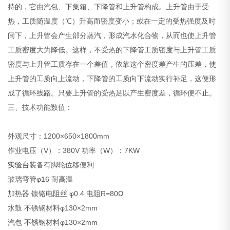
持的，它由汽包、下集箱、下降管和上升管构成。上升管由于受
热，工质随温度（℃）升高而密度变小；或在一定的受热强度及时
间下，上升管会产生部分蒸汽，形成汽水化合物，从而也使上升管
工质密度大为降低。这样，不受热的下降管工质密度与上升管工质
密度与上升管工质存在一个差值，依靠这个密度差产生的压差，使
上升管的工质向上流动，下降管的工质向下流动实行补足，这便形
成了循环线路。只要上升管的受热足以产生密度差，循环便不止。
三、技术功能数值：
外观尺寸：1200×650×1800mm
作业电压（V）：380V 功率（W）：7KW
实验台
装备有脚轮位移便利
玻璃弯管φ16 耐高温
加热器 镍铬电阻丝 φ0.4 电阻R=80Ω
水鼓 不锈钢材料φ130×2mm
汽包 不锈钢材料φ130×2mm