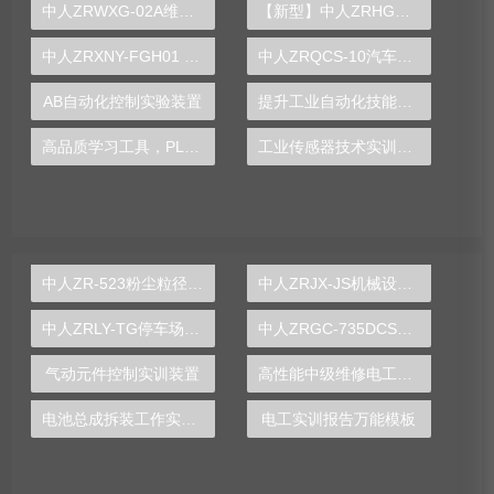
中人ZRWXG-02A维修电工实训柜（双面）
【新型】中人ZRHGGY-0多功能精馏实验装置
中人ZRXNY-FGH01 20KW风光储能智能微网实训系统
中人ZRQCS-10汽车CAN-BUS总线系统示教板
AB自动化控制实验装置
提升工业自动化技能，了解PLC实验台的独特优势
高品质学习工具，PLC实验台助力工程师成长
工业传感器技术实训装置
中人ZR-523粉尘粒径分布测定实验装置
中人ZRJX-JS机械设计课程创意组合实验平台
中人ZRLY-TG停车场管理系统实训装置
中人ZRGC-735DCS分布式过程控制系统实训装置
气动元件控制实训装置
高性能中级维修电工技能实训装置,维修电工技能实验台,电工实训台-中人
电池总成拆装工作实验台
电工实训报告万能模板