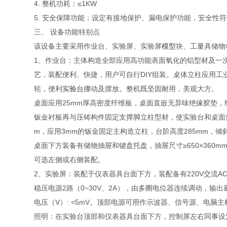
4. 整机功耗：≤1KW
5. 安全保障功能：设定有接地保护、漏电保护功能，安全
三、 设备功能特别点
该设备主要采用作业台、实验屏、实验屏
模型
块、工量具储物
1、作业台：主体构造全部应用高功能表面氧化的铝型材及一
艺，装配便利、快捷，用户可自行DIY组装。桌体立柱应用工
轮，便利
实验台
挪动及摆放。整机既坚固耐用，美观大方。
桌面应用25mm厚高密度纤维板，桌面直嵌无异味绝缘胶垫，绝
钣金衬板再与压铸构件固定支撑脚立柱型材，使实验台和桌面集合
m，应用3mm的钣金固定主构造立柱，台阶高度285mm，
桌面下方装备有储物抽屉和键盘托盘，抽屉尺寸≥650×360
可选左侧或右侧装配。
2、实验屏：装配于仪表器具台面下方，装配备有220V交流A
稳压电源2路（0~30V、2A），由多圈电位器连续调动，输出
电压（V）: <5mV。顶部电源可用作示波器、信号源、电
照明：在实验台顶部和仪表器具台面下方，控制屏左右同事设