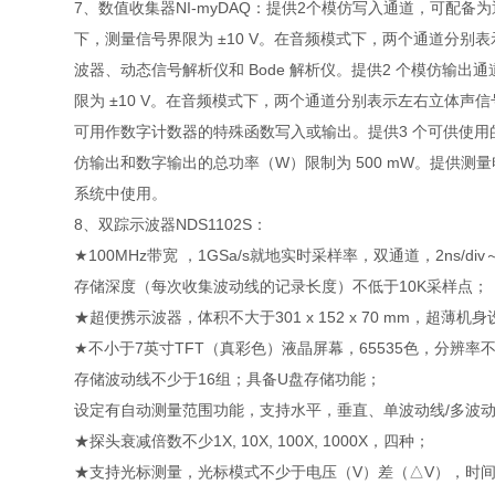
7、数值收集器NI-myDAQ：提供2个模仿写入通道，可配
下，测量信号界限为 ±10 V。在音频模式下，两个通道分别表示
波器、动态信号解析仪和 Bode 解析仪。提供2 个模仿输
限为 ±10 V。在音频模式下，两个通道分别表示左右立体声信
可用作数字计数器的特殊函数写入或输出。提供3 个可供使用的电源
仿输出和数字输出的总功率（W）限制为 500 mW。提供测量电压（
系统中使用。
8、双踪示波器NDS1102S：
★100MHz带宽 ，1GSa/s就地实时采样率，双通道，2ns/div～
存储深度（每次收集波动线的记录长度）不低于10K采样点；
★超便携示波器，体积不大于301 x 152 x 70 mm，超
★不小于7英寸TFT（真彩色）液晶屏幕，65535色，分辨率不低于8
存储波动线不少于16组；具备U盘存储功能；
设定有自动测量范围功能，支持水平，垂直、单波动线/多波
★探头衰减倍数不少1X, 10X, 100X, 1000X，四种；
★支持光标测量，光标模式不少于电压（V）差（△V），时间