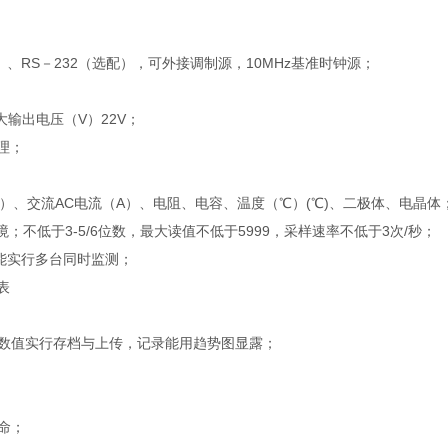
N（选配）、RS－232（选配），可外接调制源，10MHz基准时钟源；
大输出电压（V）22V；
理；
A）、交流AC电流（A）、电阻、电容、温度（℃）(℃)、二极体、电晶体
境；不低于3-5/6位数，最大读值不低于5999，采样速率不低于3次/秒；
能实行多台同时监测；
表
数值实行存档与上传，记录能用趋势图显露；
命；