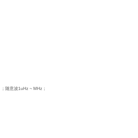
；随意波1uHz ~ MHz；