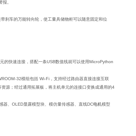
警报。
柜下装带刹车的万能转向轮，使工量具储物柜可以随意固定和位
速连接，搭配一条USB数值线就可以使用MicroPython
ROOM-32模组包括 Wi-Fi，支持经过路由器直接连接互联
接口等资源；经过通用拓展板，将主机单元的连接口变换成通用的4
器、OLED显露模型块、模仿量传感器、直线DC
电机
模型