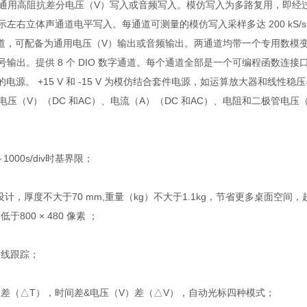
备为通用高阻抗差分电压（V）写入或音频写入。模仿写入为多路复用，即经过
左右立体声通道电平写入。每通道可测量的模仿写入采样多达 200 kS/s，
出通道，可配备为通用电压（V）输出或音频输出。两通道均带一个专用数模变
号输出。提供 8 个 DIO 数字通道。每个通道全部是一个可编程函数连接
。 +15 V 和 -15 V 为模仿结合套件电源，如运算放大器和线性稳
V）（DC 和AC）、电流（A）（DC 和AC）、电阻和二极管电压（V）降的功
1000s/div时基界限；
薄机身设计，厚度不大于70 mm,重量（kg）不大于1.1kg，节省更多桌面空
00 × 480 像素 ；
动线跟踪；
差（△T），时间差&电压（V）差（△V），自动光标四种模式；