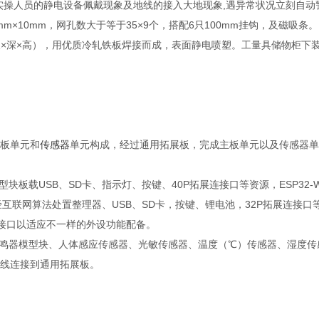
实操人员的静电设备佩戴现象及地线的接入大地现象,遇异常状况立刻自动
×10mm，网孔数大于等于35×9个，搭配6只100mm挂钩，及磁吸条。
5mm（长×深×高），用优质冷轧铁板焊接而成，表面静电喷塑。工量具储物
主板单元和
传感器
单元构成，经过通用拓展板，完成主板单元以及传感器单元的快
型块板载USB、SD卡、指示灯、按键、40P拓展连接口等资源，ESP32-W
、神经互联网算法处置整理器、USB、SD卡，按键、锂电池，32P拓展连
连接口以适应不一样的外设功能配备。
蜂鸣器模型块、人体感应传感器、光敏传感器、温度（℃）传感器、湿度传感
接线连接到通用拓展板。