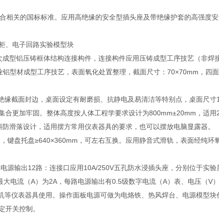
性符合相关的国标标准。应用高绝缘的安全型插头座及带绝缘护套的高强度
柜、电子回路实验模型块
次成型铝压铸框体结构连接构件，连接构件应用压铸成型工序技艺（非焊
业铝型材成型工序技艺，表面氧化处置整理，截面尺寸：70×70mm，四
缘截面封边，桌面设定有耐磨损、抗静电及易清洁等特别点，桌面尺寸1600
更加牢固。整体高度按人体工程学要求设计为800mm±20mm，适用2名学
倾斜防滑落设计，适用摆方常用仪表器具的要求，也可以摆放电脑显露器。
mm，键盘托盘≥640×360mm，可左右互换。应用静音式滑轨，表面经
C电源输出12路：连接口应用10A/250V五孔防水浸插头座，分别位于
最大电流（A）为2A，每路电源输出有0.5级数字电流（A）表、电压（V）
脑主机等仪表器具使用。操作面板电源可做为电烙铁、热风焊台、电源模型块
定开关控制。