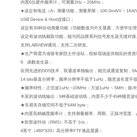
内置6位硬件频率计，可测量2Hz ~ 20MHz；
★设定有电流（A）测量功能，测量界限：100.0mA/V ~ 1KA/
USB Device & Host连接口；
设定有30种自动测量功能（功能数值为中文显露，方便学生理
设定有波动线截取功能，能与同品牌系列信号发生器无缝对接
支持LABVIEW通讯，支持二次研发。
★生产商需为省级专家院士作业站，投标现场提供相应的资质
9、函数发生器：
应用先进的DDS技术，双通道单独输出，能完成通道复制，5M
14 bits垂直分辨率，频率分辨率不低于1uHz，随意波长度不
★频率特性：正弦波1uHz ~10MHz；方波1uHz ~ 5MH；脉冲波
丰富的波动线输出：5种基础波动线，内置不少于45种随意波
★非易失存储空间不低于64M byte；
★内置高精确度频率计，支持测量频率、周期、正脉冲宽度、占空比
★矩形波抖动（RMS）不高于 1ns；
4英寸（480*320）高分辨率FTF液晶显露；