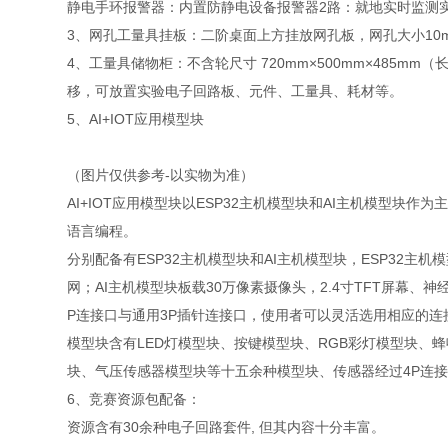
静电手环报警器：内置防静电设备报警器2路：就地实时监测
3、网孔工量具挂板：二阶桌面上方挂放网孔板，网孔大小10mm
4、工量具储物柜：不含轮尺寸 720mm×500mm×48
移，可放置实验电子回路板、元件、工量具、耗材等。
5、AI+IOT应用模型块
（图片仅供参考-以实物为准）
AI+IOT应用模型块以ESP32主机模型块和AI主机模型块作为
语言编程。
分别配备有ESP32主机模型块和AI主机模型块，ESP32主机模
网；AI主机模型块板载30万像素摄像头，2.4寸TFT屏幕
P连接口与通用3P插针连接口，使用者可以灵活选用相应的
模型块含有LED灯模型块、按键模型块、RGB彩灯模型块、
块、气压传感器模型块等十五余种模型块、传感器经过4P连
6、竞赛资源包配备：
资源含有30余种电子回路套件, 但其内容十分丰富。