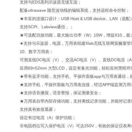
支持与EDS系列示波器无缝互连；
配备ultrawave 随意波动线的编辑系统，支持远程命令控制；
★丰富的连接口设计：USB Host & USB device、LA
支持SCPI、Labview通信，；
★可选配功放功能，最大输出功率（W）10W，增益X10，最
★支持与示波器，电源，万用表组建Xlab无线互联网
实验室
管
10、数字万用表：
可测直线DC电压（V）、交流AC电压（V）、直线DC电流（
应用69×52mm 大型LCD，设定有备光功能，轻松应对黑暗环
★带有蓝牙功能，支持手机、平操作面板app与万用表通信，
★支持手机，平操作面板与万用表连接，经过APP端监测万用
★支持语音播报，语音警报，保证测量安全；
★万用表自带内部存储功能，支持离线记录功能，并能对记录
支持真有效值显露；
设定有过电流（A）保护功能；
非电阻档位写入保护电压（V）可达250V，有效的保证仪表寿