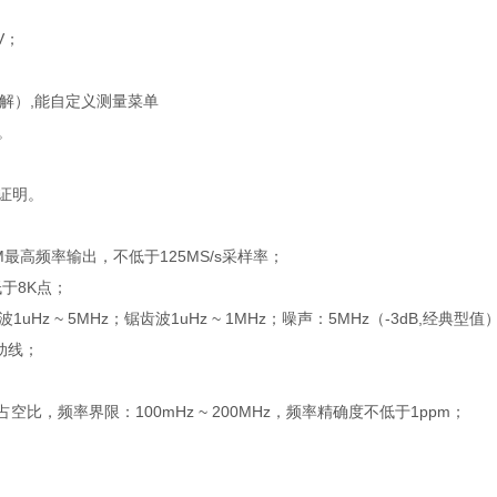
V；
解）,能自定义测量菜单
。
证明。
最高频率输出，不低于125MS/s采样率；
低于8K点；
1uHz ~ 5MHz；锯齿波1uHz ~ 1MHz；噪声：5MHz（-3dB,经典型值）
动线；
，频率界限：100mHz ~ 200MHz，频率精确度不低于1ppm；