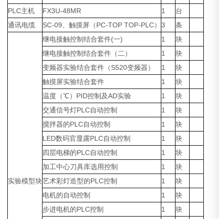
PLC主机
FX3U-48MR
1
台
通讯电缆
SC-09、触摸屏（PC-TOP TOP-PLC）
3
条
继电接触控制结合套件(一)
1
块
继电接触控制结合套件（二）
1
块
变频器实验结合套件（S520变频器）
1
块
触摸屏实验结合套件
1
块
温度（℃）PID控制及AD实验
1
块
交通信号灯PLC自动控制
1
块
搅拌器的PLC自动控制
1
块
LED数码官显露PLC自动控制
1
块
四层电梯的PLC自动控制
1
块
加工中心刀具库选用控制
1
块
实验模型块
艺术彩灯造型的PLC控制
1
块
电机的自动控制
1
块
步进电机的PLC控制
1
块