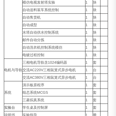
模仿电视发射塔实验
1
块
自动送料装车系统控制
1
块
自动售货机
1
块
自动成型
1
块
水塔自动供水控制系统
1
块
邮件自动分拣
1
块
自动洗衣机控制系统模仿
1
块
电镀过程控制
1
块
三相电机导轨含1024编码器
1
套
电机与导轨
交流AC220V三相鼠笼式异步电机
1
台
交流AC380V三相鼠笼式异步电机
1
台
演示板原程序
1
套
系统
组态系统MCGS
1
套
三菱拟真系统
1
套
实验台
学生桌及控制屏
1
套
说明书
实验指导
1
册