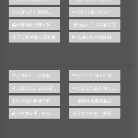
中人ZR-274 SBR法间歇式生物处理实验装置
中人ZRGJD-01光机电一体化实训考核装备
偏心机构测绘技术实训装置
直线运动PLC实验装置
离子交换树脂实训装置
纯电动车变速箱解剖拆装实验装置
中人ZRJX-TL凸轮机构运动与测试分析实验台
中人ZRYY-03液压与气动传动综合实验台
中人ZRHGLT-27自循环漩涡仪
中人ZRDT-26自动扶梯电动机转向控制实训装置
多种凸轮机构动态测试示教实训台
自循环水击实验台
前沿技术应用，PLC实验台探索工业自动化发展趋势
提升专业技能，提高工作竞争力，就选电工实训台