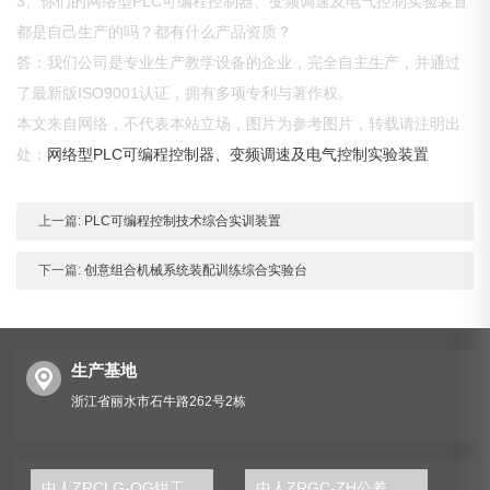
3、你们的网络型PLC可编程控制器、变频调速及电气控制实验装置
都是自己生产的吗？都有什么产品资质？
答：我们公司是专业生产教学设备的企业，完全自主生产，并通过
了最新版ISO9001认证，拥有多项专利与著作权。
本文来自网络，不代表本站立场，图片为参考图片，转载请注明出
处：
网络型PLC可编程控制器、变频调速及电气控制实验装置
上一篇:
PLC可编程控制技术综合实训装置
下一篇:
创意组合机械系统装配训练综合实验台
生产基地
浙江省丽水市石牛路262号2栋
中人ZRCLG-QG钳工工艺陈列柜
中人ZRGC-ZH公差配合精度检测组合实训台