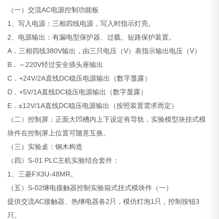
（一）交流AC电源控制功能板
1、写入电源：三相四线电源，写入时指示灯亮。
2、电源输出：有漏电型保护器、过载、短路保护装置。
A．三相四线380V输出，由三只电压（V）表指示输出电压（V）
B．～220V经过安全插头座输出
C．+24V/2A直线DC稳压电源输出（数字显露）
D．+5V/1A直线DC稳压电源输出（数字显露）
E．±12V/1A直线DC稳压电源输出（按照装置需求而定）
（二）控制屏：正面大凹槽内上下设定有导轨，实验模型块挂式模
块件在控制屏上位置可随意互换。
（三）实验桌：钢木构造
（四）S-01 PLC主机实验结合套件：
1、三菱FX3U-48MR。
（五）S-02继电接触器控制实验箱式挂式模块件（一）
提供交流AC接触器、热继电器各2只，模仿灯泡1只，控制按钮3
只。