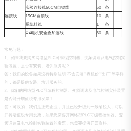
实验连接线50CM自锁线
50
条
连接线
15CM自锁线
10
条
系统排线
1
条
Ф4电机安全叠加连线
30
条
常见问题：
1、如果我要购买网络型PLC可编程控制器、变频调速及电气控制实
验装置，是否有安装、培训服务呢？
答：我们的设备如果没有特别注明“不含安装”“裸机价”“出厂”等字样
的，都是提供安装、培训服务的。
2、你们的网络型PLC可编程控制器、变频调速及电气控制实验装置
是否能开增值税专用发票？
答：可以的，我们是正规企业，并且已经升级到一般纳税人，可以
开具增值税专用发票，如果您需要开网络型PLC可编程控制器、变
频调速及电气控制实验装置的发票，您需要提供开票资料。