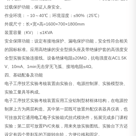
过载保护功能，保证人身安全。
作业环境：－10～40℃；环境湿度：≤90%（25℃）
外观尺寸：长×宽×高=1600×700×1800mm
装置容量（KV）：≤1KVA
安全保障功能：设定有接地保护、漏电保护功能，安全性符合相关
的国标标准。应用高绝缘的安全型插头座及带绝缘护套的高强度安
全型实验实验连接线。设备绝缘电阻≥20MΩ，抗电强度在AC1.5K
V、10mA、1min无击穿无飞弧、接地电阻≤4Ω。
四、基础配备及功能
电子工序技艺实验考核装置由实验台、电源控制屏、实验模型块、
实验工量具等构成。
电子工序技艺实验考核装置应用工业铝制型材框体结构，在电源控
制屏上方为两层构造。其中第一层既可放置外配仪表器具仪表，也
可挂放其它通用
电工电子
实验箱式挂式模块件，拓展完成多门课程
实验；第二层可放置PVC夹板，用来夹放实验图纸。实验台下方还
设定有四个带刹车的万能转向轮，方便位移和固定。