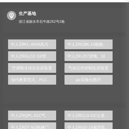
生产基地
浙江省丽水市石牛路262号2栋
中人ZRFL-400A风力发电系统实训台
中人ZRCBK-10船舶电力拖动及电气控制技能实训装置
中人ZRGLCZ-SX管路拆装实训装置
中人ZR-207厌氧、好氧沉淀实验装置
空调制冷综合实训装置
气动元件控制实训装置
现代教育范式，PLC实验台助力教师培养创新人才
plc实验台图片
中人ZRQPL-01C气动与PLC控制实训台
中人ZRCLG-GC公差配合示教陈列柜
中人ZRDT-MJ电梯门机构安装与调试实训装置
中人ZRGD-14城市轨道交通安全管理仿真软件