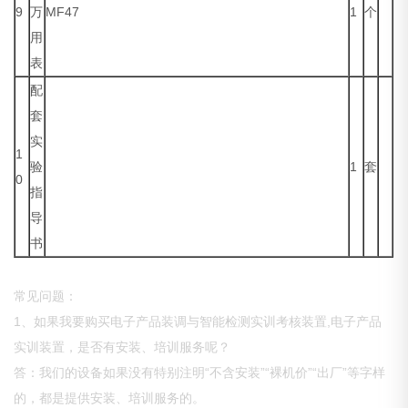
9
万
MF47
1
个
用
表
配
套
实
1
验
1
套
0
指
导
书
常见问题：
1、如果我要购买电子产品装调与智能检测实训考核装置,电子产品
实训装置，是否有安装、培训服务呢？
答：我们的设备如果没有特别注明“不含安装”“裸机价”“出厂”等字样
的，都是提供安装、培训服务的。