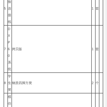
验
5
连
1
套
接
线
D
X
P
7
6.
拷贝版
1
套
0
系
统
学
8
生
钢质四脚方凳
2
个
凳
模
仿