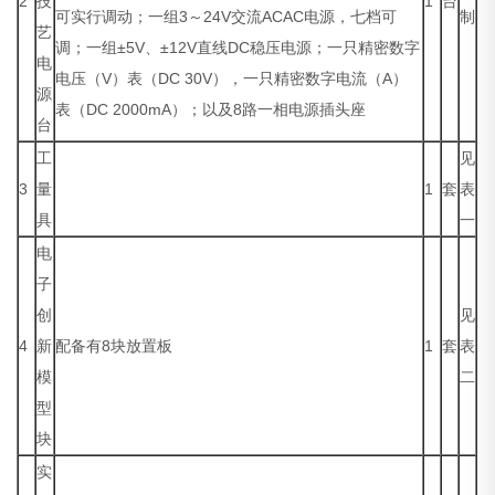
2
技
1
台
可实行调动；一组3～24V交流ACAC电源，七档可
制
艺
调；一组±5V、±12V直线DC稳压电源；一只精密数字
电
电压（V）表（DC 30V），一只精密数字电流（A）
源
表（DC 2000mA）；以及8路一相电源插头座
台
工
见
3
量
1
套
表
具
一
电
子
创
见
4
新
配备有8块放置板
1
套
表
模
二
型
块
实