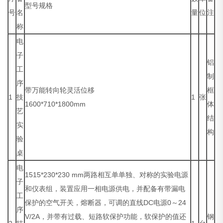
型号规格
号
名
量
位
注
称
电
子
铝
工
制
序
带万能转向轮灵活位移
框
1
技
1
张
1600*710*1800mm
体
艺
结
实
构
验
桌
电
1515*230*230 mm两路相互单单独、对称的实验电源
子
和仪表组，装置应用一相电源供电，并配备有带漏电
工
保护的空气开关，熔断器，可调的直线DC电源0～24
序
V/2A，并带有过载、短路软保护功能，软保护的值还
钢